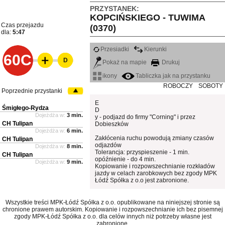
PRZYSTANEK:
KOPCIŃSKIEGO - TUWIMA
Czas przejazdu
(0370)
dla:
5:47
Przesiadki
Kierunki
60C
D
Pokaż na mapie
Drukuj
ikony
Tabliczka jak na przystanku
ROBOCZY
SOBOTY
Poprzednie przystanki
E
Śmigłego-Rydza
D
Dojeżdża w:
3 min.
y - podjazd do firmy "Corning" i przez
CH Tulipan
Dobieszków
Dojeżdża w:
6 min.
Zakłócenia ruchu powodują zmiany czasów
CH Tulipan
odjazdów
Dojeżdża w:
8 min.
Tolerancja: przyspieszenie - 1 min.
CH Tulipan
opóźnienie - do 4 min.
Dojeżdża w:
9 min.
Kopiowanie i rozpowszechnianie rozkładów
jazdy w celach zarobkowych bez zgody MPK
Łódź Spółka z o.o jest zabronione.
Wszystkie treści MPK-Łódź Spółka z o.o. opublikowane na niniejszej stronie są
chronione prawem autorskim. Kopiowanie i rozpowszechnianie ich bez pisemnej
zgody MPK-Łódź Spółka z o.o. dla celów innych niż potrzeby własne jest
zabronione.