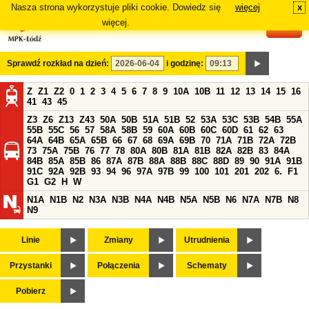
Nasza strona wykorzystuje pliki cookie. Dowiedz się
więcej
x
#
więcej.
Sprawdź rozkład na dzień:
i godzinę:
Z
Z1
Z2
0
1
2
3
4
5
6
7
8
9
10A
10B
11
12
13
14
15
16
41
43
45
Z3
Z6
Z13
Z43
50A
50B
51A
51B
52
53A
53C
53B
54B
55A
55B
55C
56
57
58A
58B
59
60A
60B
60C
60D
61
62
63
64A
64B
65A
65B
66
67
68
69A
69B
70
71A
71B
72A
72B
73
75A
75B
76
77
78
80A
80B
81A
81B
82A
82B
83
84A
84B
85A
85B
86
87A
87B
88A
88B
88C
88D
89
90
91A
91B
91C
92A
92B
93
94
96
97A
97B
99
100
101
201
202
6.
F1
G1
G2
H
W
N1A
N1B
N2
N3A
N3B
N4A
N4B
N5A
N5B
N6
N7A
N7B
N8
N9
Linie
Zmiany
Utrudnienia
Przystanki
Połączenia
Schematy
Pobierz