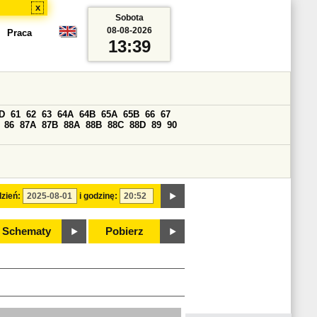
x
Sobota
08-08-2026
Praca
13:39
D
61
62
63
64A
64B
65A
65B
66
67
86
87A
87B
88A
88B
88C
88D
89
90
zień:
i godzinę:
Schematy
Pobierz