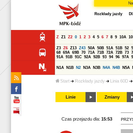
Na
Rozkłady jazdy
Dl
Z
Z1
Z2
0
1
2
3
4
5
6
7
8
9
10A
1
Z3
Z6
Z13
Z43
50A
50B
51A
51B
52
68
69A
69B
70
71A
71B
72A
72B
73
91A
91B
91C
92A
92B
93
94
96
97A
N1A
N1B
N2
N3A
N3B
N4A
N4B
N5A
Start
Rozkłady jazdy
Linia 60D
Linie
Zmiany
Czas przejazdu dla:
15:53
PRZY