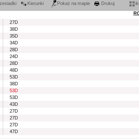
zesiadki
Kierunki
Pokaż na mapie
Drukuj
i
R
27D
38D
35D
34D
28D
24D
28D
48D
53D
38D
53D
53D
43D
27D
27D
27D
47D