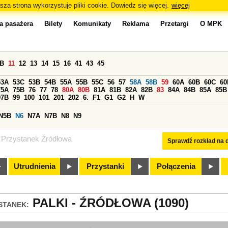
sza strona wykorzystuje pliki cookie. Dowiedz się więcej.
więcej
a pasażera
Bilety
Komunikaty
Reklama
Przetargi
O MPK
0B
11
12
13
14
15
16
41
43
45
53A
53C
53B
54B
55A
55B
55C
56
57
58A
58B
59
60A
60B
60C
60
75A
75B
76
77
78
80A
80B
81A
81B
82A
82B
83
84A
84B
85A
85B
97B
99
100
101
201
202
6.
F1
G1
G2
H
W
N5B
N6
N7A
N7B
N8
N9
Przystanek Źródłowa
Sprawdź rozkład na d
Utrudnienia
Przystanki
Połączenia
PALKI - ŹRÓDŁOWA (1090)
STANEK: