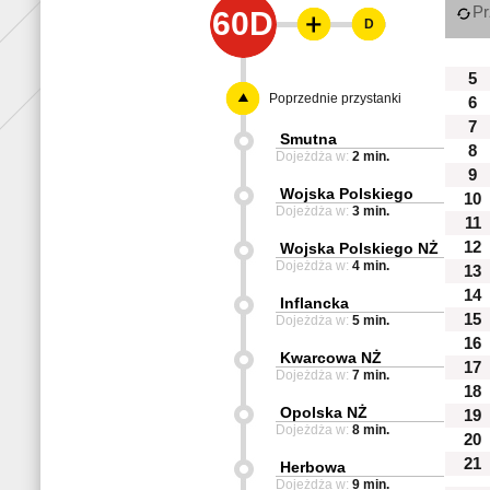
Pr
60D
D
5
Poprzednie przystanki
6
7
Smutna
8
Dojeżdża w:
2 min.
9
Wojska Polskiego
10
Dojeżdża w:
3 min.
11
12
Wojska Polskiego NŻ
Dojeżdża w:
4 min.
13
14
Inflancka
15
Dojeżdża w:
5 min.
16
Kwarcowa NŻ
17
Dojeżdża w:
7 min.
18
Opolska NŻ
19
Dojeżdża w:
8 min.
20
21
Herbowa
Dojeżdża w:
9 min.