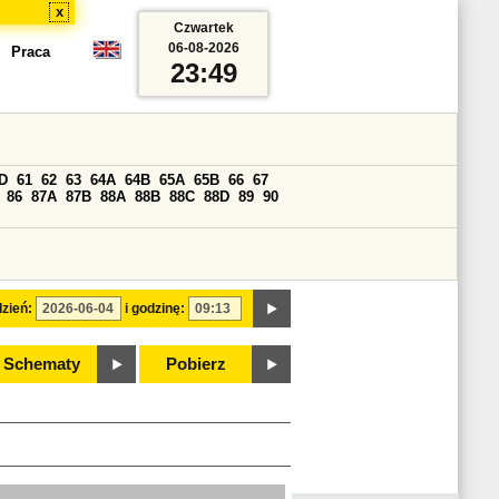
x
Czwartek
06-08-2026
Praca
23:49
D
61
62
63
64A
64B
65A
65B
66
67
86
87A
87B
88A
88B
88C
88D
89
90
zień:
i godzinę:
Schematy
Pobierz