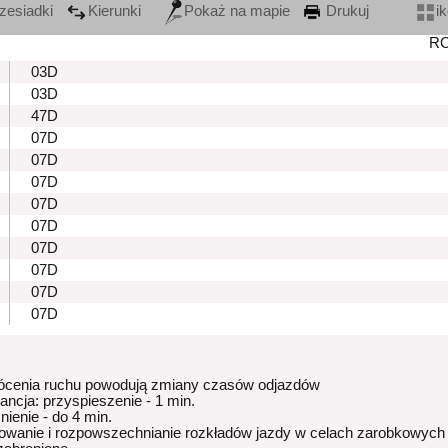
zesiadki
Kierunki
Pokaż na mapie
Drukuj
i
R
03D
03D
47D
07D
07D
07D
07D
07D
07D
07D
07D
07D
ócenia ruchu powodują zmiany czasów odjazdów
rancja: przyspieszenie - 1 min.
nienie - do 4 min.
owanie i rozpowszechnianie rozkładów jazdy w celach zarobkowych