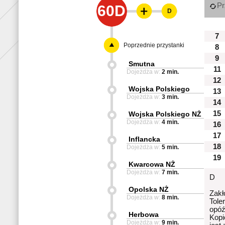
Pr
60D
D
7
Poprzednie przystanki
8
9
Smutna
11
Dojeżdża w:
2 min.
12
Wojska Polskiego
13
Dojeżdża w:
3 min.
14
15
Wojska Polskiego NŻ
Dojeżdża w:
4 min.
16
17
Inflancka
18
Dojeżdża w:
5 min.
19
Kwarcowa NŻ
Dojeżdża w:
7 min.
D
Opolska NŻ
Zakł
Dojeżdża w:
8 min.
Tole
opóź
Herbowa
Kopi
Dojeżdża w:
9 min.