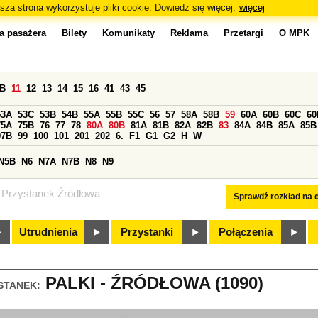
sza strona wykorzystuje pliki cookie. Dowiedz się więcej.
więcej
a pasażera
Bilety
Komunikaty
Reklama
Przetargi
O MPK
0B
11
12
13
14
15
16
41
43
45
53A
53C
53B
54B
55A
55B
55C
56
57
58A
58B
59
60A
60B
60C
60
75A
75B
76
77
78
80A
80B
81A
81B
82A
82B
83
84A
84B
85A
85B
97B
99
100
101
201
202
6.
F1
G1
G2
H
W
N5B
N6
N7A
N7B
N8
N9
Przystanek Źródłowa
Sprawdź rozkład na d
Utrudnienia
Przystanki
Połączenia
PALKI - ŹRÓDŁOWA (1090)
STANEK: