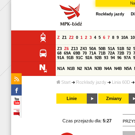
Na
Rozkłady jazdy
Dl
Z
Z1
Z2
0
1
2
3
4
5
6
7
8
9
10A
1
Z3
Z6
Z13
Z43
50A
50B
51A
51B
52
68
69A
69B
70
71A
71B
72A
72B
73
91A
91B
91C
92A
92B
93
94
96
97A
N1A
N1B
N2
N3A
N3B
N4A
N4B
N5A
Start
Rozkłady jazdy
Linia 60D
Linie
Zmiany
Czas przejazdu dla:
5:27
PRZY