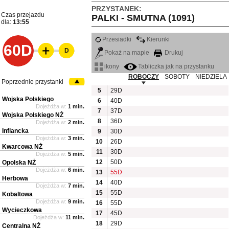
PRZYSTANEK:
Czas przejazdu
PALKI - SMUTNA (1091)
dla:
13:55
Przesiadki
Kierunki
60D
D
Pokaż na mapie
Drukuj
ikony
Tabliczka jak na przystanku
ROBOCZY
SOBOTY
NIEDZIELA
Poprzednie przystanki
5
29D
Wojska Polskiego
6
40D
Dojeżdża w:
1 min.
7
37D
Wojska Polskiego NŻ
8
36D
Dojeżdża w:
2 min.
Inflancka
9
30D
Dojeżdża w:
3 min.
10
26D
Kwarcowa NŻ
11
30D
Dojeżdża w:
5 min.
12
50D
Opolska NŻ
Dojeżdża w:
6 min.
13
55D
Herbowa
14
40D
Dojeżdża w:
7 min.
15
55D
Kobaltowa
Dojeżdża w:
9 min.
16
55D
Wycieczkowa
17
45D
Dojeżdża w:
11 min.
18
29D
Centralna NŻ