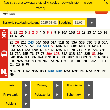
Nasza strona wykorzystuje pliki cookie. Dowiedz się
więcej
x
#
więcej.
Sprawdź rozkład na dzień:
i godzinę:
Z
Z1
Z2
0
1
2
3
4
5
6
7
8
9
10A
10B
11
12
13
14
15
16
41
43
45
Z3
Z6
Z13
Z43
50A
50B
51A
51B
52
53A
53B
53C
54B
55A
55B
55C
56
57
58A
58B
59
60A
60B
60C
60D
61
62
63
64A
64B
65A
65B
66
67
68
69A
69B
70
71A
71B
72A
72B
73
75A
75B
76
77
78
80A
80B
81A
81B
82A
82B
83
84A
84B
85A
85B
86
87A
87B
88A
88B
88C
88D
89
90
91A
91B
91C
92A
92B
93
94
96
97A
97B
99
100
101
201
202
6.
F1
G1
G2
H
W
N1A
N1B
N2
N3A
N3B
N4A
N4B
N5A
N5B
N6
N7A
N7B
N8
N9
Linie
Zmiany
Utrudnienia
Przystanki
Połączenia
Schematy
Pobierz