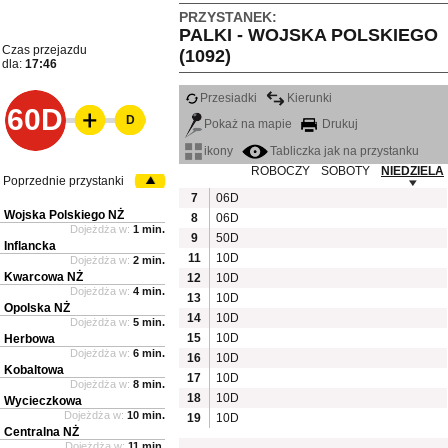
PRZYSTANEK:
PALKI - WOJSKA POLSKIEGO
Czas przejazdu
(1092)
dla:
17:46
Przesiadki
Kierunki
60D
D
Pokaż na mapie
Drukuj
ikony
Tabliczka jak na przystanku
ROBOCZY
SOBOTY
NIEDZIELA
Poprzednie przystanki
7
06D
Wojska Polskiego NŻ
8
06D
Dojeżdża w:
1 min.
9
50D
Inflancka
11
10D
Dojeżdża w:
2 min.
Kwarcowa NŻ
12
10D
Dojeżdża w:
4 min.
13
10D
Opolska NŻ
14
10D
Dojeżdża w:
5 min.
15
10D
Herbowa
Dojeżdża w:
6 min.
16
10D
Kobaltowa
17
10D
Dojeżdża w:
8 min.
18
10D
Wycieczkowa
Dojeżdża w:
10 min.
19
10D
Centralna NŻ
Dojeżdża w:
11 min.