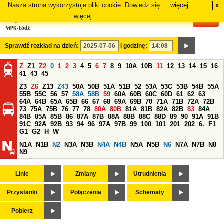
Nasza strona wykorzystuje pliki cookie. Dowiedz się
więcej
x
#
więcej.
Sprawdź rozkład na dzień:
i godzinę:
Z
Z1
Z2
0
1
2
3
4
5
6
7
8
9
10A
10B
11
12
13
14
15
16
41
43
45
Z3
Z6
Z13
Z43
50A
50B
51A
51B
52
53A
53C
53B
54B
55A
55B
55C
56
57
58A
58B
59
60A
60B
60C
60D
61
62
63
64A
64B
65A
65B
66
67
68
69A
69B
70
71A
71B
72A
72B
73
75A
75B
76
77
78
80A
80B
81A
81B
82A
82B
83
84A
84B
85A
85B
86
87A
87B
88A
88B
88C
88D
89
90
91A
91B
91C
92A
92B
93
94
96
97A
97B
99
100
101
201
202
6.
F1
G1
G2
H
W
N1A
N1B
N2
N3A
N3B
N4A
N4B
N5A
N5B
N6
N7A
N7B
N8
N9
Linie
Zmiany
Utrudnienia
Przystanki
Połączenia
Schematy
Pobierz