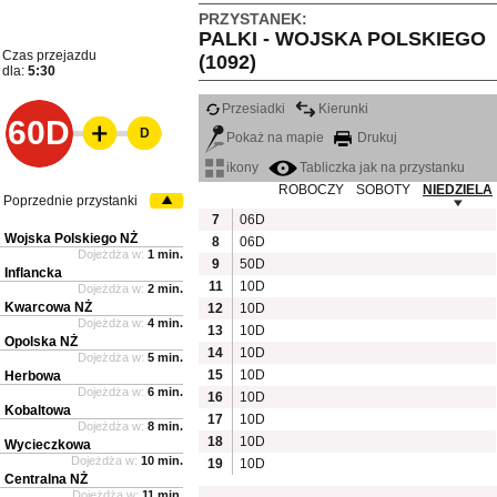
PRZYSTANEK:
PALKI - WOJSKA POLSKIEGO
Czas przejazdu
(1092)
dla:
5:30
Przesiadki
Kierunki
60D
D
Pokaż na mapie
Drukuj
ikony
Tabliczka jak na przystanku
ROBOCZY
SOBOTY
NIEDZIELA
Poprzednie przystanki
7
06D
Wojska Polskiego NŻ
8
06D
Dojeżdża w:
1 min.
9
50D
Inflancka
11
10D
Dojeżdża w:
2 min.
Kwarcowa NŻ
12
10D
Dojeżdża w:
4 min.
13
10D
Opolska NŻ
14
10D
Dojeżdża w:
5 min.
15
10D
Herbowa
Dojeżdża w:
6 min.
16
10D
Kobaltowa
17
10D
Dojeżdża w:
8 min.
18
10D
Wycieczkowa
Dojeżdża w:
10 min.
19
10D
Centralna NŻ
Dojeżdża w:
11 min.