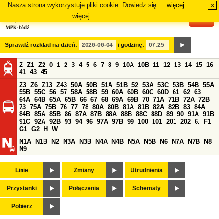
Nasza strona wykorzystuje pliki cookie. Dowiedz się
więcej
x
#
więcej.
Sprawdź rozkład na dzień:
i godzinę:
Z
Z1
Z2
0
1
2
3
4
5
6
7
8
9
10A
10B
11
12
13
14
15
16
41
43
45
Z3
Z6
Z13
Z43
50A
50B
51A
51B
52
53A
53C
53B
54B
55A
55B
55C
56
57
58A
58B
59
60A
60B
60C
60D
61
62
63
64A
64B
65A
65B
66
67
68
69A
69B
70
71A
71B
72A
72B
73
75A
75B
76
77
78
80A
80B
81A
81B
82A
82B
83
84A
84B
85A
85B
86
87A
87B
88A
88B
88C
88D
89
90
91A
91B
91C
92A
92B
93
94
96
97A
97B
99
100
101
201
202
6.
F1
G1
G2
H
W
N1A
N1B
N2
N3A
N3B
N4A
N4B
N5A
N5B
N6
N7A
N7B
N8
N9
Linie
Zmiany
Utrudnienia
Przystanki
Połączenia
Schematy
Pobierz