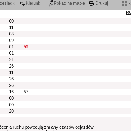
zesiadki
Kierunki
Pokaż na mapie
Drukuj
i
R
00
11
08
09
01
59
01
21
26
11
26
26
16
57
00
00
20
ócenia ruchu powodują zmiany czasów odjazdów