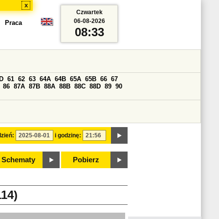
x
Czwartek
06-08-2026
Praca
08:33
D
61
62
63
64A
64B
65A
65B
66
67
86
87A
87B
88A
88B
88C
88D
89
90
zień:
i godzinę:
Schematy
Pobierz
14)