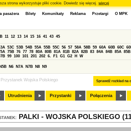
sza strona wykorzystuje pliki cookie. Dowiedz się więcej.
więcej
a pasażera
Bilety
Komunikaty
Reklama
Przetargi
O MPK
0B
11
12
13
14
15
16
41
43
45
53A
53C
53B
54B
55A
55B
55C
56
57
58A
58B
59
60A
60B
60C
60
75A
75B
76
77
78
80A
80B
81A
81B
82A
82B
83
84A
84B
85A
85B
97B
99
100
101
201
202
6.
F1
G1
G2
H
W
N5B
N6
N7A
N7B
N8
N9
Przystanek Wojska Polskiego
Sprawdź rozkład na d
Utrudnienia
Przystanki
Połączenia
PALKI - WOJSKA POLSKIEGO (11
STANEK: