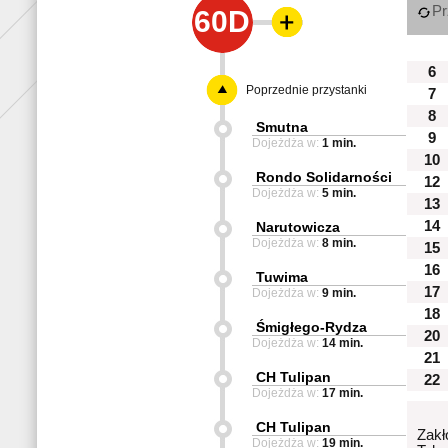
Pr
60D
6
Poprzednie przystanki
7
8
Smutna
9
Dojeżdża w:
1 min.
10
Rondo Solidarności
12
Dojeżdża w:
5 min.
13
14
Narutowicza
Dojeżdża w:
8 min.
15
16
Tuwima
17
Dojeżdża w:
9 min.
18
Śmigłego-Rydza
20
Dojeżdża w:
14 min.
21
CH Tulipan
22
Dojeżdża w:
17 min.
CH Tulipan
Zakł
Dojeżdża w:
19 min.