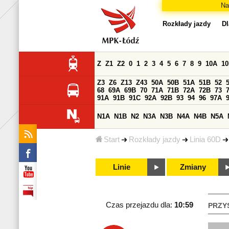
Na
Rozkłady jazdy
Dl
Z
Z1
Z2
0
1
2
3
4
5
6
7
8
9
10A
1
Z3
Z6
Z13
Z43
50A
50B
51A
51B
52
68
69A
69B
70
71A
71B
72A
72B
73
91A
91B
91C
92A
92B
93
94
96
97A
N1A
N1B
N2
N3A
N3B
N4A
N4B
N5A
Start
Rozkłady jazdy
Linia 60D
Linie
Zmiany
Czas przejazdu dla:
10:59
PRZY