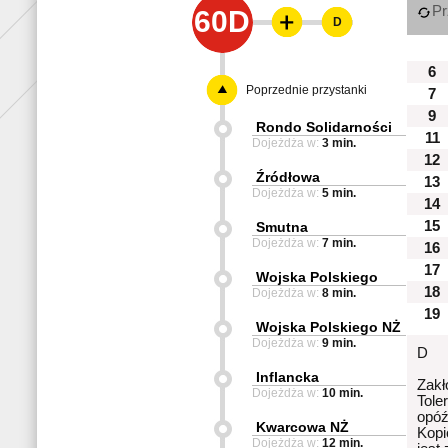
Pr
60D
D
6
Poprzednie przystanki
7
9
Rondo Solidarności
11
Dojeżdża w:
3 min.
12
Źródłowa
13
Dojeżdża w:
5 min.
14
15
Smutna
Dojeżdża w:
7 min.
16
17
Wojska Polskiego
18
Dojeżdża w:
8 min.
19
Wojska Polskiego NŻ
Dojeżdża w:
9 min.
D
Inflancka
Zakł
Dojeżdża w:
10 min.
Tole
opóź
Kwarcowa NŻ
Kopi
Dojeżdża w:
12 min.