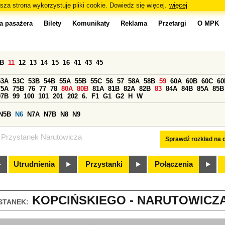
sza strona wykorzystuje pliki cookie. Dowiedz się więcej.
więcej
a pasażera
Bilety
Komunikaty
Reklama
Przetargi
O MPK
0B
11
12
13
14
15
16
41
43
45
53A
53C
53B
54B
55A
55B
55C
56
57
58A
58B
59
60A
60B
60C
60
75A
75B
76
77
78
80A
80B
81A
81B
82A
82B
83
84A
84B
85A
85B
97B
99
100
101
201
202
6.
F1
G1
G2
H
W
N5B
N6
N7A
N7B
N8
N9
Przystanek Narutowicza
Sprawdź rozkład na d
Utrudnienia
Przystanki
Połączenia
KOPCIŃSKIEGO - NARUTOWICZA 
STANEK: