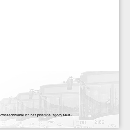
ozpowszechnianie ich bez pisemnej zgody MPK-