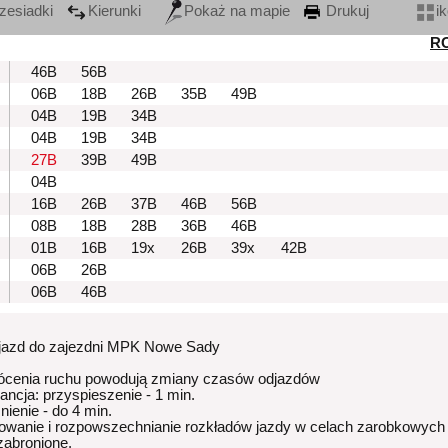
zesiadki
Kierunki
Pokaż na mapie
Drukuj
i
R
46B
56B
06B
18B
26B
35B
49B
04B
19B
34B
04B
19B
34B
27B
39B
49B
04B
16B
26B
37B
46B
56B
08B
18B
28B
36B
46B
01B
16B
19x
26B
39x
42B
06B
26B
06B
46B
zjazd do zajezdni MPK Nowe Sady
ócenia ruchu powodują zmiany czasów odjazdów
rancja: przyspieszenie - 1 min.
nienie - do 4 min.
owanie i rozpowszechnianie rozkładów jazdy w celach zarobkowych
 zabronione.