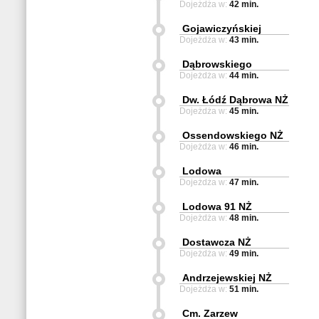
Dojeżdża w:
42 min.
Gojawiczyńskiej
Dojeżdża w:
43 min.
Dąbrowskiego
Dojeżdża w:
44 min.
Dw. Łódź Dąbrowa NŻ
Dojeżdża w:
45 min.
Ossendowskiego NŻ
Dojeżdża w:
46 min.
Lodowa
Dojeżdża w:
47 min.
Lodowa 91 NŻ
Dojeżdża w:
48 min.
Dostawcza NŻ
Dojeżdża w:
49 min.
Andrzejewskiej NŻ
Dojeżdża w:
51 min.
Cm. Zarzew