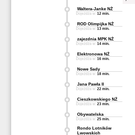
Waltera-Janke NŻ
Dojeżdża w:
12 min.
ROD Olimpijka NŻ
Dojeżdża w:
13 min.
zajezdnia MPK NŻ
Dojeżdża w:
14 min.
Elektronowa NŻ
Dojeżdża w:
16 min.
Nowe Sady
Dojeżdża w:
18 min.
Jana Pawła II
Dojeżdża w:
22 min.
Cieszkowskiego NŻ
Dojeżdża w:
23 min.
Obywatelska
Dojeżdża w:
25 min.
Rondo Lotników
Lwowskich