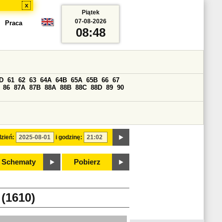
x
Piątek
07-08-2026
Praca
08:48
D
61
62
63
64A
64B
65A
65B
66
67
86
87A
87B
88A
88B
88C
88D
89
90
zień:
i godzinę:
Schematy
Pobierz
(1610)