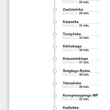
Dojeżdża w:
26 min.
Zaolziańska
Dojeżdża w:
29 min.
Karpacka
Dojeżdża w:
31 min.
Tuszyńska
Dojeżdża w:
33 min.
Kilińskiego
Dojeżdża w:
36 min.
Kraszewskiego
Dojeżdża w:
37 min.
Śmigłego-Rydza
Dojeżdża w:
38 min.
Tatrzańska
Dojeżdża w:
40 min.
Konspiracyjnego WP
Dojeżdża w:
41 min.
Kadłubka