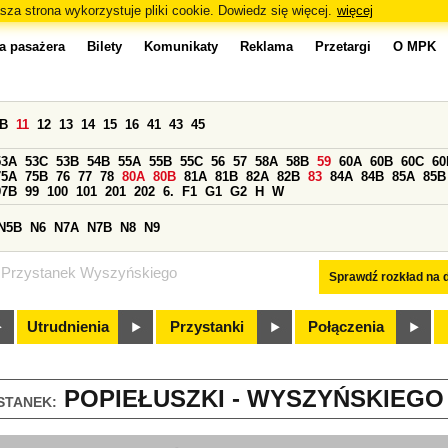
sza strona wykorzystuje pliki cookie. Dowiedz się więcej.
więcej
a pasażera
Bilety
Komunikaty
Reklama
Przetargi
O MPK
0B
11
12
13
14
15
16
41
43
45
53A
53C
53B
54B
55A
55B
55C
56
57
58A
58B
59
60A
60B
60C
60
75A
75B
76
77
78
80A
80B
81A
81B
82A
82B
83
84A
84B
85A
85B
97B
99
100
101
201
202
6.
F1
G1
G2
H
W
N5B
N6
N7A
N7B
N8
N9
Przystanek Wyszyńskiego
Sprawdź rozkład na d
Utrudnienia
Przystanki
Połączenia
POPIEŁUSZKI - WYSZYŃSKIEGO 
STANEK: