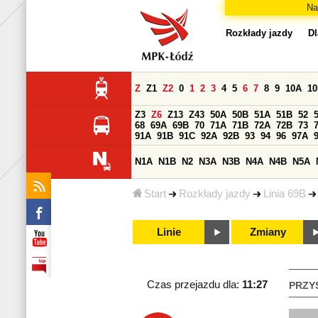
Na
Rozkłady jazdy
Dl
Z
Z1
Z2
0
1
2
3
4
5
6
7
8
9
10A
1
Z3
Z6
Z13
Z43
50A
50B
51A
51B
52
68
69A
69B
70
71A
71B
72A
72B
73
91A
91B
91C
92A
92B
93
94
96
97A
N1A
N1B
N2
N3A
N3B
N4A
N4B
N5A
Start
Rozkłady jazdy
Linia 69B
Linie
Zmiany
Czas przejazdu dla:
11:27
PRZY