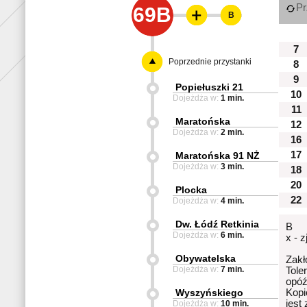
Pr
69B
B
7
Poprzednie przystanki
8
9
Popiełuszki 21
10
Dojeżdża w:
1 min.
11
Maratońska
12
Dojeżdża w:
2 min.
16
17
Maratońska 91 NŻ
Dojeżdża w:
3 min.
18
20
Plocka
22
Dojeżdża w:
4 min.
Dw. Łódź Retkinia
B
Dojeżdża w:
6 min.
x - 
Obywatelska
Zakł
Dojeżdża w:
7 min.
Tole
opóź
Wyszyńskiego
Kopi
jest
Dojeżdża w:
10 min.