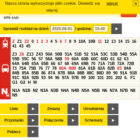
Nasza strona wykorzystuje pliki cookie. Dowiedz się
więcej
x
#
więcej.
Sprawdź rozkład na dzień:
i godzinę:
Z
Z1
Z2
0
1
2
3
4
5
6
7
8
9
10A
10B
11
12
13
14
15
16
41
43
45
Z3
Z6
Z13
Z43
50A
50B
51A
51B
52
53A
53C
53B
54B
55A
55B
55C
56
57
58A
58B
59
60A
60B
60C
60D
61
62
63
64A
64B
65A
65B
66
67
68
69A
69B
70
71A
71B
72A
72B
73
75A
75B
76
77
78
80A
80B
81A
81B
82A
82B
83
84A
84B
85A
85B
86
87A
87B
88A
88B
88C
88D
89
90
91A
91B
91C
92A
92B
93
94
96
97A
97B
99
100
101
201
202
6.
F1
G1
G2
H
W
N1A
N1B
N2
N3A
N3B
N4A
N4B
N5A
N5B
N6
N7A
N7B
N8
N9
Linie
Zmiany
Utrudnienia
Przystanki
Połączenia
Schematy
Pobierz