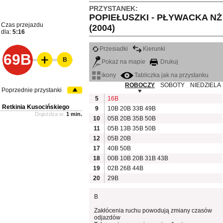
PRZYSTANEK:
POPIEŁUSZKI - PŁYWACKA NŻ
Czas przejazdu
(2004)
dla:
5:16
Przesiadki
Kierunki
69B
B
Pokaż na mapie
Drukuj
ikony
Tabliczka jak na przystanku
ROBOCZY
SOBOTY
NIEDZIELA
Poprzednie przystanki
5
16B
Retkinia Kusocińskiego
9
10B
20B
33B
49B
Dojeżdża w:
1 min.
10
05B
20B
35B
50B
11
05B
13B
35B
50B
12
05B
20B
17
40B
50B
18
00B
10B
20B
31B
43B
19
02B
26B
44B
20
29B
B
Zakłócenia ruchu powodują zmiany czasów
odjazdów