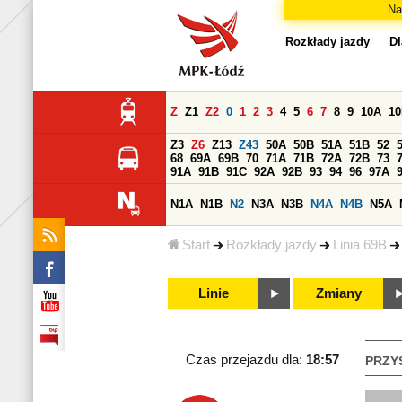
Na
Rozkłady jazdy
Dl
Z
Z1
Z2
0
1
2
3
4
5
6
7
8
9
10A
1
Z3
Z6
Z13
Z43
50A
50B
51A
51B
52
68
69A
69B
70
71A
71B
72A
72B
73
91A
91B
91C
92A
92B
93
94
96
97A
N1A
N1B
N2
N3A
N3B
N4A
N4B
N5A
Start
Rozkłady jazdy
Linia 69B
Linie
Zmiany
Czas przejazdu dla:
18:57
PRZY