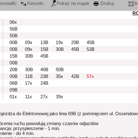
zesiadki
Kierunki
Pokaż na mapie
Drukuj
i
R
06x
56B
50B
00B
09x
13B
19x
29B
45B
00B
09x
15B
30B
45B
53B
15B
30B
45B
00B
20B
30B
40B
50B
00B
11B
23B
35x
42B
57x
06B
17x
24B
09B
01x
11x
27x
39x
dojeżdża do Elektronowej jako linia 69B (z pominięciem ul. Ossendow
ócenia ruchu powodują zmiany czasów odjazdów
rancja: przyspieszenie - 1 min.
nienie - do 4 min.