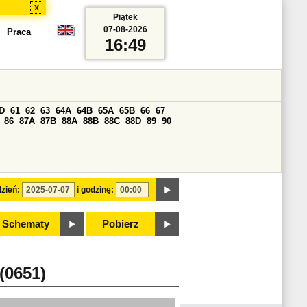
x
Piątek
07-08-2026
Praca
16:49
D
61
62
63
64A
64B
65A
65B
66
67
86
87A
87B
88A
88B
88C
88D
89
90
zień:
i godzinę:
Schematy
Pobierz
0651)