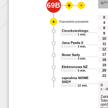
Pr
69B
x
0
Poprzednie przystanki
4
8
Cieszkowskiego
9
Dojeżdża w:
1 min.
10
Jana Pawła II
11
Dojeżdża w:
3 min.
12
17
Nowe Sady
Dojeżdża w:
4 min.
18
19
Elektronowa NŻ
20
Dojeżdża w:
5 min.
23
zajezdnia NOWE
SADY
B
Dojeżdża w:
22 min.
x - 
Zakł
Tole
opóź