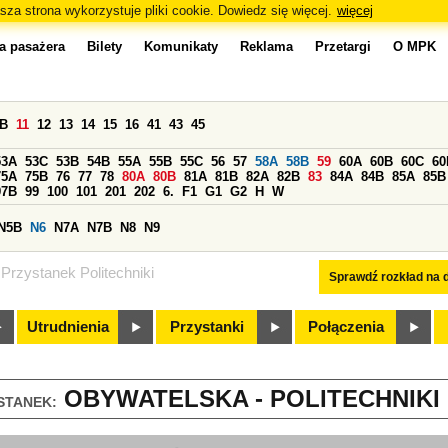
sza strona wykorzystuje pliki cookie. Dowiedz się więcej.
więcej
a pasażera
Bilety
Komunikaty
Reklama
Przetargi
O MPK
0B
11
12
13
14
15
16
41
43
45
53A
53C
53B
54B
55A
55B
55C
56
57
58A
58B
59
60A
60B
60C
60
75A
75B
76
77
78
80A
80B
81A
81B
82A
82B
83
84A
84B
85A
85B
97B
99
100
101
201
202
6.
F1
G1
G2
H
W
N5B
N6
N7A
N7B
N8
N9
Przystanek Politechniki
Sprawdź rozkład na d
Utrudnienia
Przystanki
Połączenia
OBYWATELSKA - POLITECHNIKI (
STANEK: