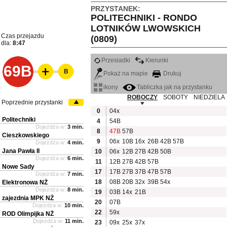
PRZYSTANEK:
POLITECHNIKI - RONDO
LOTNIKÓW LWOWSKICH
Czas przejazdu
(0809)
dla:
8:47
Przesiadki
Kierunki
69B
B
Pokaż na mapie
Drukuj
ikony
Tabliczka jak na przystanku
ROBOCZY
SOBOTY
NIEDZIELA
Poprzednie przystanki
0
04x
Politechniki
4
54B
Dojeżdża w:
3 min.
8
47B
57B
Cieszkowskiego
9
06x
10B
16x
26B
42B
57B
Dojeżdża w:
4 min.
Jana Pawła II
10
06x
12B
27B
42B
50B
Dojeżdża w:
6 min.
11
12B
27B
42B
57B
Nowe Sady
17
17B
27B
37B
47B
57B
Dojeżdża w:
7 min.
18
08B
20B
32x
39B
54x
Elektronowa NŻ
Dojeżdża w:
8 min.
19
03B
14x
21B
zajezdnia MPK NŻ
20
07B
Dojeżdża w:
10 min.
22
59x
ROD Olimpijka NŻ
Dojeżdża w:
11 min.
23
09x
25x
37x