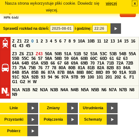
Nasza strona wykorzystuje pliki cookie. Dowiedz się
więcej
x
#
więcej.
Sprawdź rozkład na dzień:
i godzinę:
Z
Z1
Z2
0
1
2
3
4
5
6
7
8
9
10A
10B
11
12
13
14
15
16
41
43
45
Z3
Z6
Z13
Z43
50A
50B
51A
51B
52
53A
53C
53B
54B
55A
55B
55C
56
57
58A
58B
59
60A
60B
60C
60D
61
62
63
64A
64B
65A
65B
66
67
68
69A
69B
70
71A
71B
72A
72B
73
75A
75B
76
77
78
80A
80B
81A
81B
82A
82B
83
84A
84B
85A
85B
86
87A
87B
88A
88B
88C
88D
89
90
91A
91B
91C
92A
92B
93
94
96
97A
97B
99
100
101
201
202
6.
F1
G1
G2
H
W
N1A
N1B
N2
N3A
N3B
N4A
N4B
N5A
N5B
N6
N7A
N7B
N8
N9
Linie
Zmiany
Utrudnienia
Przystanki
Połączenia
Schematy
Pobierz