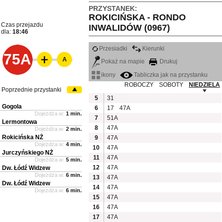
PRZYSTANEK:
ROKICIŃSKA - RONDO
Czas przejazdu
INWALIDÓW (0967)
dla:
18:46
Przesiadki
Kierunki
75A
A
Pokaż na mapie
Drukuj
ikony
Tabliczka jak na przystanku
ROBOCZY
SOBOTY
NIEDZIELA
Poprzednie przystanki
5
31
Gogola
6
17
47A
Dojeżdża w:
1 min.
7
51A
Lermontowa
8
47A
Dojeżdża w:
2 min.
Rokicińska NŻ
9
47A
Dojeżdża w:
4 min.
10
47A
Jurczyńskiego NŻ
11
47A
Dojeżdża w:
5 min.
12
47A
Dw. Łódź Widzew
Dojeżdża w:
6 min.
13
47A
Dw. Łódź Widzew
14
47A
Dojeżdża w:
6 min.
15
47A
16
47A
17
47A