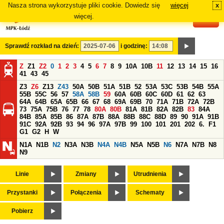
Nasza strona wykorzystuje pliki cookie. Dowiedz się
więcej
x
#
więcej.
Sprawdź rozkład na dzień:
i godzinę:
Z
Z1
Z2
0
1
2
3
4
5
6
7
8
9
10A
10B
11
12
13
14
15
16
41
43
45
Z3
Z6
Z13
Z43
50A
50B
51A
51B
52
53A
53C
53B
54B
55A
55B
55C
56
57
58A
58B
59
60A
60B
60C
60D
61
62
63
64A
64B
65A
65B
66
67
68
69A
69B
70
71A
71B
72A
72B
73
75A
75B
76
77
78
80A
80B
81A
81B
82A
82B
83
84A
84B
85A
85B
86
87A
87B
88A
88B
88C
88D
89
90
91A
91B
91C
92A
92B
93
94
96
97A
97B
99
100
101
201
202
6.
F1
G1
G2
H
W
N1A
N1B
N2
N3A
N3B
N4A
N4B
N5A
N5B
N6
N7A
N7B
N8
N9
Linie
Zmiany
Utrudnienia
Przystanki
Połączenia
Schematy
Pobierz