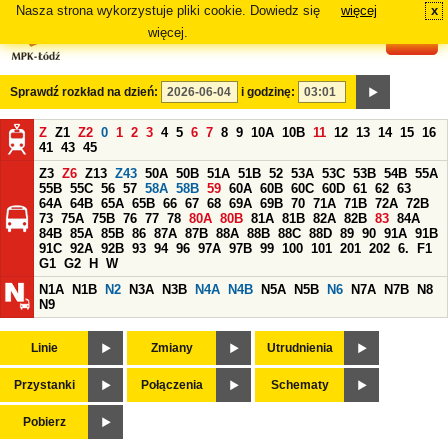
Nasza strona wykorzystuje pliki cookie. Dowiedz się
więcej
x
#
więcej.
Sprawdź rozkład na dzień:
i godzinę:
Z
Z1
Z2
0
1
2
3
4
5
6
7
8
9
10A
10B
11
12
13
14
15
16
41
43
45
Z3
Z6
Z13
Z43
50A
50B
51A
51B
52
53A
53C
53B
54B
55A
55B
55C
56
57
58A
58B
59
60A
60B
60C
60D
61
62
63
64A
64B
65A
65B
66
67
68
69A
69B
70
71A
71B
72A
72B
73
75A
75B
76
77
78
80A
80B
81A
81B
82A
82B
83
84A
84B
85A
85B
86
87A
87B
88A
88B
88C
88D
89
90
91A
91B
91C
92A
92B
93
94
96
97A
97B
99
100
101
201
202
6.
F1
G1
G2
H
W
N1A
N1B
N2
N3A
N3B
N4A
N4B
N5A
N5B
N6
N7A
N7B
N8
N9
Linie
Zmiany
Utrudnienia
Przystanki
Połączenia
Schematy
Pobierz