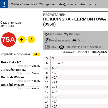
Od dnia 8 czerwca 2026 r., (poniedziałek), zmiana rozkładu jazdy
PRZYSTANEK:
ROKICIŃSKA - LERMONTOWA
Czas przejazdu
(0969)
dla:
15:33
Przesiadki
Kierunki
75A
A
Pokaż na mapie
Drukuj
ikony
Tabliczka jak na przystanku
ROBOCZY
SOBOTY
NIEDZIELA
Poprzednie przystanki
5
33
Rokicińska NŻ
6
19
49A
Dojeżdża w:
2 min.
7
53A
Jurczyńskiego NŻ
8
49A
Dojeżdża w:
3 min.
Dw. Łódź Widzew
9
49A
Dojeżdża w:
4 min.
10
49A
Dw. Łódź Widzew
11
49A
Dojeżdża w:
4 min.
12
49A
13
49A
14
49A
15
49A