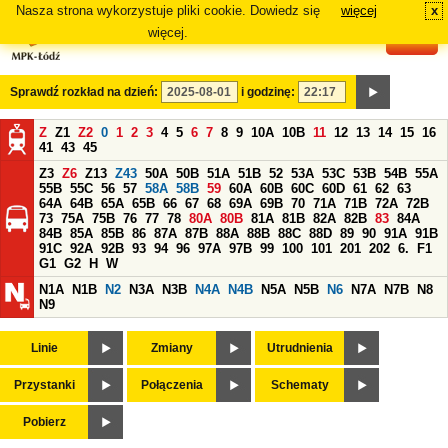
Nasza strona wykorzystuje pliki cookie. Dowiedz się
więcej
x
#
więcej.
Sprawdź rozkład na dzień:
i godzinę:
Z
Z1
Z2
0
1
2
3
4
5
6
7
8
9
10A
10B
11
12
13
14
15
16
41
43
45
Z3
Z6
Z13
Z43
50A
50B
51A
51B
52
53A
53C
53B
54B
55A
55B
55C
56
57
58A
58B
59
60A
60B
60C
60D
61
62
63
64A
64B
65A
65B
66
67
68
69A
69B
70
71A
71B
72A
72B
73
75A
75B
76
77
78
80A
80B
81A
81B
82A
82B
83
84A
84B
85A
85B
86
87A
87B
88A
88B
88C
88D
89
90
91A
91B
91C
92A
92B
93
94
96
97A
97B
99
100
101
201
202
6.
F1
G1
G2
H
W
N1A
N1B
N2
N3A
N3B
N4A
N4B
N5A
N5B
N6
N7A
N7B
N8
N9
Linie
Zmiany
Utrudnienia
Przystanki
Połączenia
Schematy
Pobierz