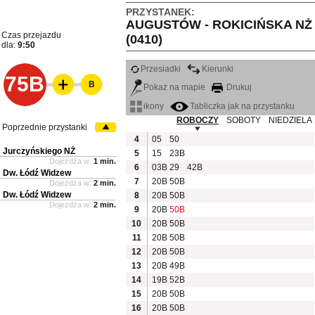
PRZYSTANEK:
AUGUSTÓW - ROKICIŃSKA NŻ
Czas przejazdu
(0410)
dla:
9:50
Przesiadki
Kierunki
75B
B
Pokaż na mapie
Drukuj
ikony
Tabliczka jak na przystanku
ROBOCZY
SOBOTY
NIEDZIELA
Poprzednie przystanki
4
05
50
Jurczyńskiego NŻ
5
15
23B
Dojeżdża w:
1 min.
6
03B
29
42B
Dw. Łódź Widzew
7
20B
50B
Dojeżdża w:
2 min.
Dw. Łódź Widzew
8
20B
50B
Dojeżdża w:
2 min.
9
20B
50B
10
20B
50B
11
20B
50B
12
20B
50B
13
20B
49B
14
19B
52B
15
20B
50B
16
20B
50B