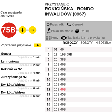
PRZYSTANEK:
ROKICIŃSKA - RONDO
Czas przejazdu
INWALIDÓW (0967)
dla:
12:46
Przesiadki
Kierunki
75B
B
Pokaż na mapie
Drukuj
ikony
Tabliczka jak na przystanku
ROBOCZY
SOBOTY
NIEDZIELA
Poprzednie przystanki
4
01
46
Gogola
5
11
19B
59B
Dojeżdża w:
1 min.
6
25
38B
Lermontowa
7
16B
46B
Dojeżdża w:
2 min.
Rokicińska NŻ
8
16B
46B
Dojeżdża w:
4 min.
9
16B
46B
Jurczyńskiego NŻ
10
16B
46B
Dojeżdża w:
5 min.
11
16B
46B
Dw. Łódź Widzew
Dojeżdża w:
6 min.
12
16B
46B
Dw. Łódź Widzew
13
16B
45B
Dojeżdża w:
6 min.
14
15B
48B
15
16B
46B
16
16B
46B