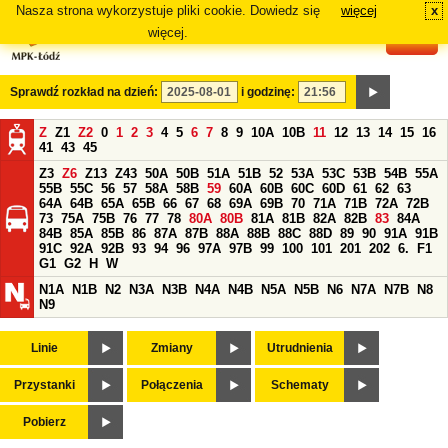
Nasza strona wykorzystuje pliki cookie. Dowiedz się
więcej
x
#
więcej.
Sprawdź rozkład na dzień:
i godzinę:
Z
Z1
Z2
0
1
2
3
4
5
6
7
8
9
10A
10B
11
12
13
14
15
16
41
43
45
Z3
Z6
Z13
Z43
50A
50B
51A
51B
52
53A
53C
53B
54B
55A
55B
55C
56
57
58A
58B
59
60A
60B
60C
60D
61
62
63
64A
64B
65A
65B
66
67
68
69A
69B
70
71A
71B
72A
72B
73
75A
75B
76
77
78
80A
80B
81A
81B
82A
82B
83
84A
84B
85A
85B
86
87A
87B
88A
88B
88C
88D
89
90
91A
91B
91C
92A
92B
93
94
96
97A
97B
99
100
101
201
202
6.
F1
G1
G2
H
W
N1A
N1B
N2
N3A
N3B
N4A
N4B
N5A
N5B
N6
N7A
N7B
N8
N9
Linie
Zmiany
Utrudnienia
Przystanki
Połączenia
Schematy
Pobierz