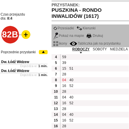
PRZYSTANEK:
PUSZKINA - RONDO
Czas przejazdu
INWALIDÓW (1617)
dla:
8:4
Przesiadki
Kierunki
82B
Pokaż na mapie
Drukuj
ikony
Tabliczka jak na przystanku
ROBOCZY
SOBOTY
NIEDZIELA
Poprzednie przystanki
4
59
Dw. Łódź Widzew
5
39
Dojeżdża w:
1 min.
6
15
51
Dw. Łódź Widzew
7
28
Dojeżdża w:
1 min.
8
04
40
9
16
52
10
28
11
04
40
12
16
52
13
28
14
04
40
15
16
52
16
28