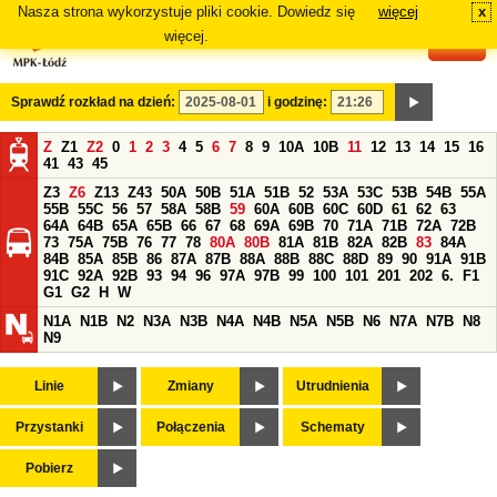
Nasza strona wykorzystuje pliki cookie. Dowiedz się
więcej
x
#
więcej.
Sprawdź rozkład na dzień:
i godzinę:
Z
Z1
Z2
0
1
2
3
4
5
6
7
8
9
10A
10B
11
12
13
14
15
16
41
43
45
Z3
Z6
Z13
Z43
50A
50B
51A
51B
52
53A
53C
53B
54B
55A
55B
55C
56
57
58A
58B
59
60A
60B
60C
60D
61
62
63
64A
64B
65A
65B
66
67
68
69A
69B
70
71A
71B
72A
72B
73
75A
75B
76
77
78
80A
80B
81A
81B
82A
82B
83
84A
84B
85A
85B
86
87A
87B
88A
88B
88C
88D
89
90
91A
91B
91C
92A
92B
93
94
96
97A
97B
99
100
101
201
202
6.
F1
G1
G2
H
W
N1A
N1B
N2
N3A
N3B
N4A
N4B
N5A
N5B
N6
N7A
N7B
N8
N9
Linie
Zmiany
Utrudnienia
Przystanki
Połączenia
Schematy
Pobierz