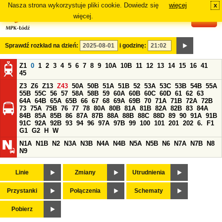
Nasza strona wykorzystuje pliki cookie. Dowiedz się
więcej
x
#
więcej.
Sprawdź rozkład na dzień:
i godzinę:
Z1
0
1
2
3
4
5
6
7
8
9
10A
10B
11
12
13
14
15
16
41
45
Z3
Z6
Z13
Z43
50A
50B
51A
51B
52
53A
53C
53B
54B
55A
55B
55C
56
57
58A
58B
59
60A
60B
60C
60D
61
62
63
64A
64B
65A
65B
66
67
68
69A
69B
70
71A
71B
72A
72B
73
75A
75B
76
77
78
80A
80B
81A
81B
82A
82B
83
84A
84B
85A
85B
86
87A
87B
88A
88B
88C
88D
89
90
91A
91B
91C
92A
92B
93
94
96
97A
97B
99
100
101
201
202
6.
F1
G1
G2
H
W
N1A
N1B
N2
N3A
N3B
N4A
N4B
N5A
N5B
N6
N7A
N7B
N8
N9
Linie
Zmiany
Utrudnienia
Przystanki
Połączenia
Schematy
Pobierz