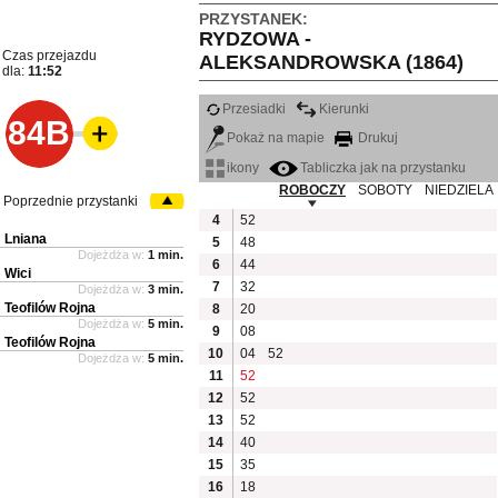
PRZYSTANEK:
RYDZOWA -
Czas przejazdu
ALEKSANDROWSKA (1864)
dla:
11:52
Przesiadki
Kierunki
84B
Pokaż na mapie
Drukuj
ikony
Tabliczka jak na przystanku
ROBOCZY
SOBOTY
NIEDZIELA
Poprzednie przystanki
4
52
Lniana
5
48
Dojeżdża w:
1 min.
6
44
Wici
7
32
Dojeżdża w:
3 min.
Teofilów Rojna
8
20
Dojeżdża w:
5 min.
9
08
Teofilów Rojna
10
04
52
Dojeżdża w:
5 min.
11
52
12
52
13
52
14
40
15
35
16
18