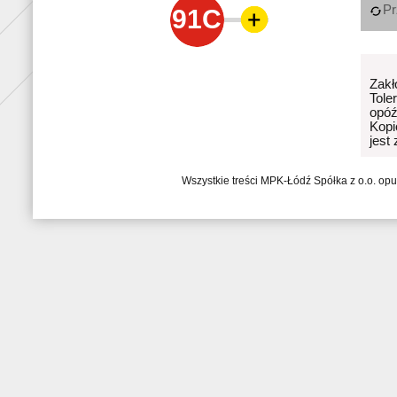
Pr
91C
Zakł
Tole
opóź
Kopi
jest
Wszystkie treści MPK-Łódź Spółka z o.o. op