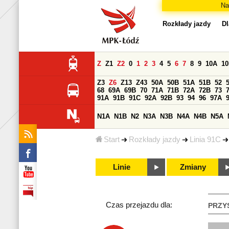
Na
Rozkłady jazdy
Dl
Z
Z1
Z2
0
1
2
3
4
5
6
7
8
9
10A
1
Z3
Z6
Z13
Z43
50A
50B
51A
51B
52
68
69A
69B
70
71A
71B
72A
72B
73
91A
91B
91C
92A
92B
93
94
96
97A
N1A
N1B
N2
N3A
N3B
N4A
N4B
N5A
Start
Rozkłady jazdy
Linia 91C
Linie
Zmiany
Czas przejazdu dla:
PRZY