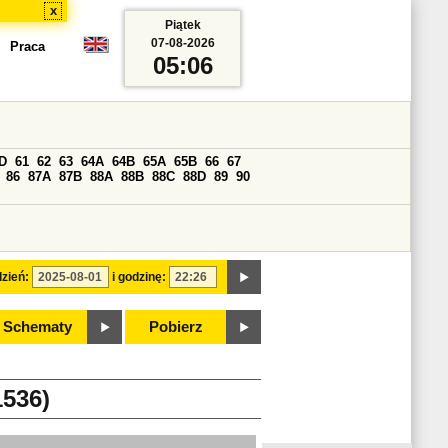
x
Piątek
07-08-2026
Praca
05:06
D
61
62
63
64A
64B
65A
65B
66
67
86
87A
87B
88A
88B
88C
88D
89
90
zień:
i godzinę:
Schematy
Pobierz
536)