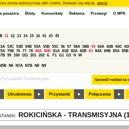
sza strona wykorzystuje pliki cookie. Dowiedz się więcej.
więcej
a pasażera
Bilety
Komunikaty
Reklama
Przetargi
O MPK
0B
11
12
13
14
15
16
41
43
45
53A
53C
53B
54B
55A
55B
55C
56
57
58A
58B
59
60A
60B
60C
60
75A
75B
76
77
78
80A
80B
81A
81B
82A
82B
83
84A
84B
85A
85B
97B
99
100
101
201
202
6.
F1
G1
G2
H
W
N5B
N6
N7A
N7B
N8
N9
Przystanek Transmisyjna
Sprawdź rozkład na d
Utrudnienia
Przystanki
Połączenia
ROKICIŃSKA - TRANSMISYJNA (1
STANEK: