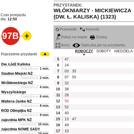
PRZYSTANEK:
WŁÓKNIARZY - MICKIEWICZA
Czas przejazdu
(DW. Ł. KALISKA) (1323)
dla:
12:50
Przesiadki
Kierunki
97B
Pokaż na mapie
Drukuj
ikony
Tabliczka jak na przystanku
ROBOCZY
SOBOTY
NIEDZIELA
Poprzednie przystanki
5
47
Dw. Łódź Kaliska
6
24
Dojeżdża w:
1 min.
7
03
35
Stadion Miejski NŻ
8
07
55
Dojeżdża w:
2 min.
Wróblewskiego NŻ
9
32
Dojeżdża w:
4 min.
10
38
Wyszyńskiego
11
28
Dojeżdża w:
6 min.
12
50
Waltera-Janke NŻ
Dojeżdża w:
8 min.
13
52
ROD Olimpijka NŻ
14
40
Dojeżdża w:
9 min.
15
13
47
zajezdnia MPK NŻ
Dojeżdża w:
10 min.
16
49
zajezdnia NOWE SADY
17
10
Dojeżdża w:
10 min.