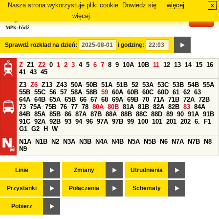
Nasza strona wykorzystuje pliki cookie. Dowiedz się
więcej
x
#
więcej.
Sprawdź rozkład na dzień:
i godzinę:
Z
Z1
Z2
0
1
2
3
4
5
6
7
8
9
10A
10B
11
12
13
14
15
16
41
43
45
Z3
Z6
Z13
Z43
50A
50B
51A
51B
52
53A
53C
53B
54B
55A
55B
55C
56
57
58A
58B
59
60A
60B
60C
60D
61
62
63
64A
64B
65A
65B
66
67
68
69A
69B
70
71A
71B
72A
72B
73
75A
75B
76
77
78
80A
80B
81A
81B
82A
82B
83
84A
84B
85A
85B
86
87A
87B
88A
88B
88C
88D
89
90
91A
91B
91C
92A
92B
93
94
96
97A
97B
99
100
101
201
202
6.
F1
G1
G2
H
W
N1A
N1B
N2
N3A
N3B
N4A
N4B
N5A
N5B
N6
N7A
N7B
N8
N9
Linie
Zmiany
Utrudnienia
Przystanki
Połączenia
Schematy
Pobierz