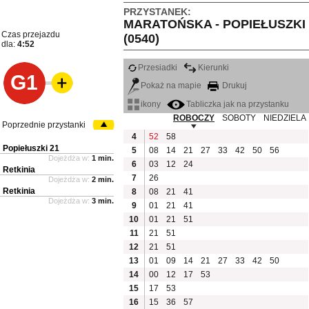
PRZYSTANEK:
MARATOŃSKA - POPIEŁUSZKI
Czas przejazdu
(0540)
dla:
4:52
Przesiadki
Kierunki
G1
Pokaż na mapie
Drukuj
ikony
Tabliczka jak na przystanku
ROBOCZY
SOBOTY
NIEDZIELA
Poprzednie przystanki
4
52
58
Popiełuszki 21
5
08
14
21
27
33
42
50
56
Dojeżdża w:
1 min.
6
03
12
24
Retkinia
7
26
Dojeżdża w:
2 min.
Retkinia
8
08
21
41
Dojeżdża w:
3 min.
9
01
21
41
10
01
21
51
11
21
51
12
21
51
13
01
09
14
21
27
33
42
50
14
00
12
17
53
15
17
53
16
15
36
57