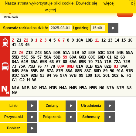
Nasza strona wykorzystuje pliki cookie. Dowiedz się
więcej
x
#
więcej.
Sprawdź rozkład na dzień:
i godzinę:
Z
Z1
Z2
0
1
2
3
4
5
6
7
8
9
10A
10B
11
12
13
14
15
16
41
43
45
Z3
Z6
Z13
Z43
50A
50B
51A
51B
52
53A
53C
53B
54B
55A
55B
55C
56
57
58A
58B
59
60A
60B
60C
60D
61
62
63
64A
64B
65A
65B
66
67
68
69A
69B
70
71A
71B
72A
72B
73
75A
75B
76
77
78
80A
80B
81A
81B
82A
82B
83
84A
84B
85A
85B
86
87A
87B
88A
88B
88C
88D
89
90
91A
91B
91C
92A
92B
93
94
96
97A
97B
99
100
101
201
202
6.
F1
G1
G2
H
W
N1A
N1B
N2
N3A
N3B
N4A
N4B
N5A
N5B
N6
N7A
N7B
N8
N9
Linie
Zmiany
Utrudnienia
Przystanki
Połączenia
Schematy
Pobierz