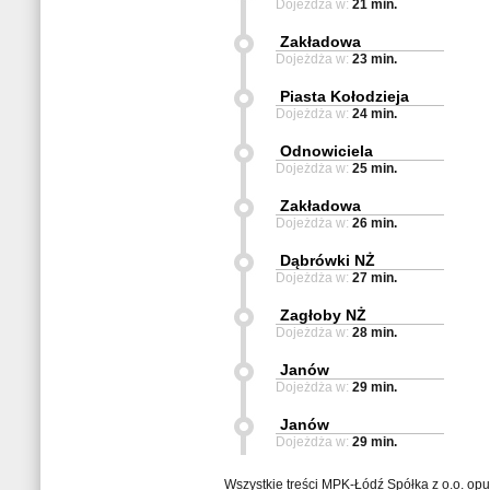
Dojeżdża w:
21 min.
Zakładowa
Dojeżdża w:
23 min.
Piasta Kołodzieja
Dojeżdża w:
24 min.
Odnowiciela
Dojeżdża w:
25 min.
Zakładowa
Dojeżdża w:
26 min.
Dąbrówki NŻ
Dojeżdża w:
27 min.
Zagłoby NŻ
Dojeżdża w:
28 min.
Janów
Dojeżdża w:
29 min.
Janów
Dojeżdża w:
29 min.
Wszystkie treści MPK-Łódź Spółka z o.o. op