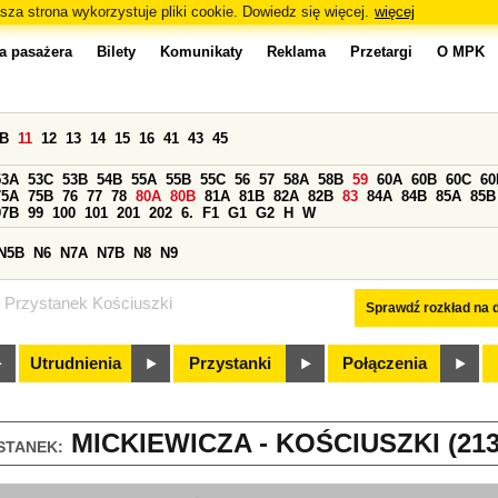
sza strona wykorzystuje pliki cookie. Dowiedz się więcej.
więcej
a pasażera
Bilety
Komunikaty
Reklama
Przetargi
O MPK
0B
11
12
13
14
15
16
41
43
45
53A
53C
53B
54B
55A
55B
55C
56
57
58A
58B
59
60A
60B
60C
60
75A
75B
76
77
78
80A
80B
81A
81B
82A
82B
83
84A
84B
85A
85B
97B
99
100
101
201
202
6.
F1
G1
G2
H
W
N5B
N6
N7A
N7B
N8
N9
Przystanek Kościuszki
Sprawdź rozkład na d
Utrudnienia
Przystanki
Połączenia
MICKIEWICZA - KOŚCIUSZKI (213
STANEK: