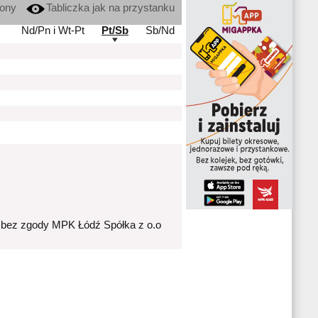
kony
Tabliczka jak na przystanku
Nd/Pn i Wt-Pt
Pt/Sb
Sb/Nd
 bez zgody MPK Łódź Spółka z o.o