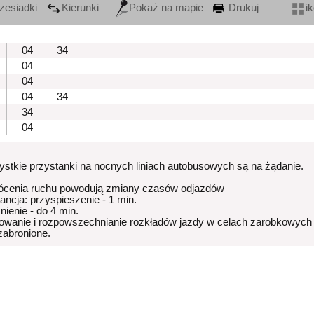
zesiadki
Kierunki
Pokaż na mapie
Drukuj
i
04
34
04
04
04
34
34
04
stkie przystanki na nocnych liniach autobusowych są na żądanie.
ócenia ruchu powodują zmiany czasów odjazdów
rancja: przyspieszenie - 1 min.
nienie - do 4 min.
owanie i rozpowszechnianie rozkładów jazdy w celach zarobkowych
 zabronione.