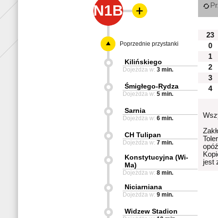
Pr
N1B
23
Poprzednie przystanki
0
1
Kilińskiego
2
Dojeżdża w:
3 min.
3
Śmigłego-Rydza
4
Dojeżdża w:
5 min.
Sarnia
Wszy
Dojeżdża w:
6 min.
Zakł
CH Tulipan
Tole
Dojeżdża w:
7 min.
opóź
Kopi
Konstytucyjna (Wi-
jest
Ma)
Dojeżdża w:
8 min.
Niciarniana
Dojeżdża w:
9 min.
Widzew Stadion