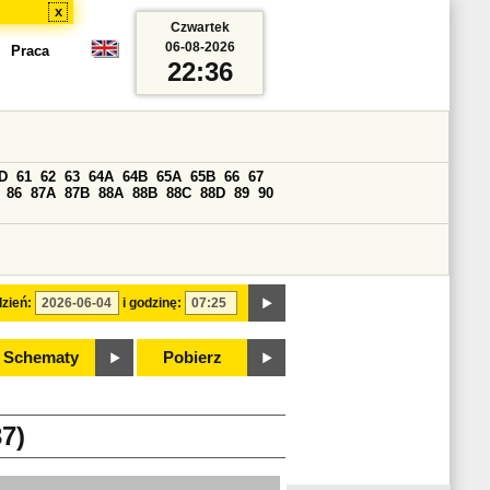
x
Czwartek
06-08-2026
Praca
22:36
D
61
62
63
64A
64B
65A
65B
66
67
86
87A
87B
88A
88B
88C
88D
89
90
zień:
i godzinę:
Schematy
Pobierz
7)