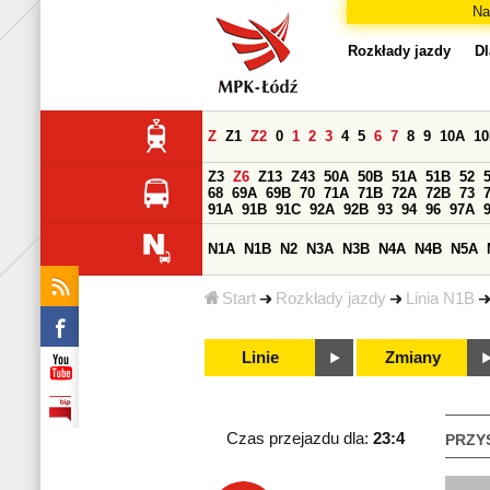
Na
Rozkłady jazdy
Dl
Z
Z1
Z2
0
1
2
3
4
5
6
7
8
9
10A
1
Z3
Z6
Z13
Z43
50A
50B
51A
51B
52
68
69A
69B
70
71A
71B
72A
72B
73
91A
91B
91C
92A
92B
93
94
96
97A
N1A
N1B
N2
N3A
N3B
N4A
N4B
N5A
Start
Rozkłady jazdy
Linia N1B
Linie
Zmiany
Czas przejazdu dla:
23:4
PRZY