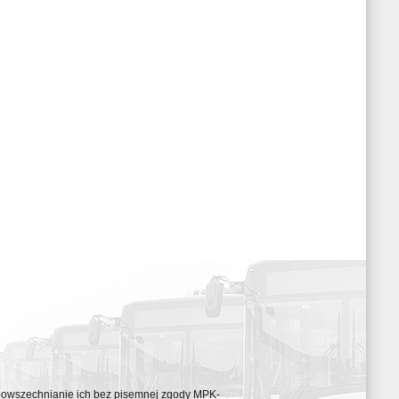
ozpowszechnianie ich bez pisemnej zgody MPK-