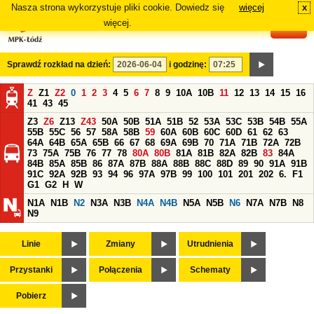
Nasza strona wykorzystuje pliki cookie. Dowiedz się
więcej
x
#
więcej.
Sprawdź rozkład na dzień:
i godzinę:
Z
Z1
Z2
0
1
2
3
4
5
6
7
8
9
10A
10B
11
12
13
14
15
16
41
43
45
Z3
Z6
Z13
Z43
50A
50B
51A
51B
52
53A
53C
53B
54B
55A
55B
55C
56
57
58A
58B
59
60A
60B
60C
60D
61
62
63
64A
64B
65A
65B
66
67
68
69A
69B
70
71A
71B
72A
72B
73
75A
75B
76
77
78
80A
80B
81A
81B
82A
82B
83
84A
84B
85A
85B
86
87A
87B
88A
88B
88C
88D
89
90
91A
91B
91C
92A
92B
93
94
96
97A
97B
99
100
101
201
202
6.
F1
G1
G2
H
W
N1A
N1B
N2
N3A
N3B
N4A
N4B
N5A
N5B
N6
N7A
N7B
N8
N9
Linie
Zmiany
Utrudnienia
Przystanki
Połączenia
Schematy
Pobierz