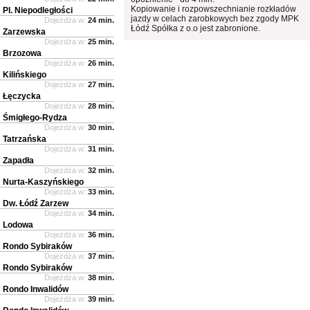
Kopiowanie i rozpowszechnianie rozkładów
Pl. Niepodległości
jazdy w celach zarobkowych bez zgody MPK
Dojeżdża w:
24 min.
Łódź Spółka z o.o jest zabronione.
Zarzewska
Dojeżdża w:
25 min.
Brzozowa
Dojeżdża w:
26 min.
Kilińskiego
Dojeżdża w:
27 min.
Łęczycka
Dojeżdża w:
28 min.
Śmigłego-Rydza
Dojeżdża w:
30 min.
Tatrzańska
Dojeżdża w:
31 min.
Zapadła
Dojeżdża w:
32 min.
Nurta-Kaszyńskiego
Dojeżdża w:
33 min.
Dw. Łódź Zarzew
Dojeżdża w:
34 min.
Lodowa
Dojeżdża w:
36 min.
Rondo Sybiraków
Dojeżdża w:
37 min.
Rondo Sybiraków
Dojeżdża w:
38 min.
Rondo Inwalidów
Dojeżdża w:
39 min.