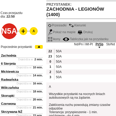
PRZYSTANEK:
ZACHODNIA - LEGIONÓW
Czas przejazdu
(1400)
dla:
22:50
Przesiadki
Kierunki
N5A
A
Pokaż na mapie
Drukuj
ikony
Tabliczka jak na przystanku
Nd/Pn i Wt-Pt
Pt/Sb
Sb/Nd
Poprzednie przystanki
22
50A
Zachodnia
23
50A
Dojeżdża w:
2 min.
0
50A
6 Sierpnia
1
50A
Dojeżdża w:
10 min.
Mickiewicza
2
50A
Dojeżdża w:
14 min.
3
50A
Radwańska
Dojeżdża w:
16 min.
A
Wólczańska
Dojeżdża w:
18 min.
Wszystkie przystanki na nocnych liniach
Skorupki
autobusowych są na żądanie.
Dojeżdża w:
20 min.
Czerwona
Zakłócenia ruchu powodują zmiany czasów
Dojeżdża w:
21 min.
odjazdów
Skrzywana NŻ
Tolerancja: przyspieszenie - 1 min.
Dojeżdża w:
22 min.
opóźnienie - do 4 min.