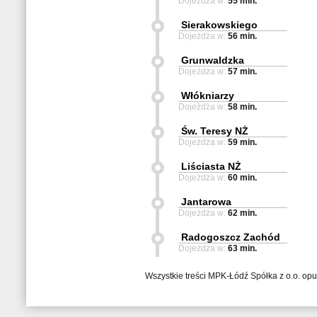
Dojeżdża w:
55 min.
Sierakowskiego
Dojeżdża w:
56 min.
Grunwaldzka
Dojeżdża w:
57 min.
Włókniarzy
Dojeżdża w:
58 min.
Św. Teresy NŻ
Dojeżdża w:
59 min.
Liściasta NŻ
Dojeżdża w:
60 min.
Jantarowa
Dojeżdża w:
62 min.
Radogoszcz Zachód
Dojeżdża w:
63 min.
Wszystkie treści MPK-Łódź Spółka z o.o. op