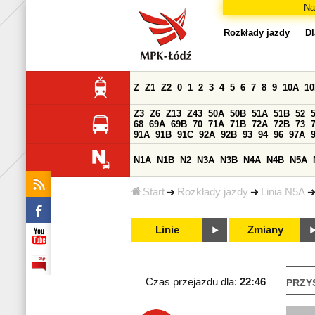
Na
Rozkłady jazdy
Dl
Z
Z1
Z2
0
1
2
3
4
5
6
7
8
9
10A
1
Z3
Z6
Z13
Z43
50A
50B
51A
51B
52
68
69A
69B
70
71A
71B
72A
72B
73
91A
91B
91C
92A
92B
93
94
96
97A
N1A
N1B
N2
N3A
N3B
N4A
N4B
N5A
Start
Rozkłady jazdy
Linia N5A
Linie
Zmiany
Czas przejazdu dla:
22:46
PRZY