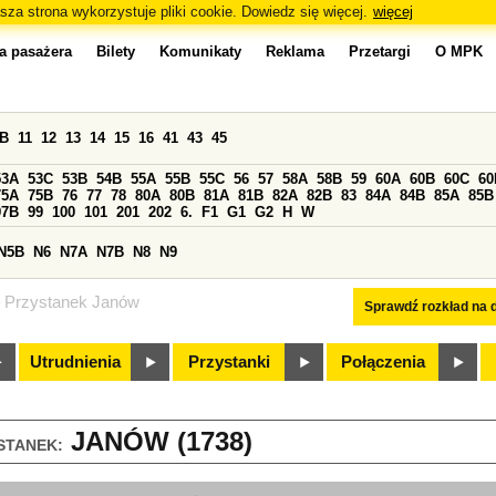
sza strona wykorzystuje pliki cookie. Dowiedz się więcej.
więcej
a pasażera
Bilety
Komunikaty
Reklama
Przetargi
O MPK
0B
11
12
13
14
15
16
41
43
45
53A
53C
53B
54B
55A
55B
55C
56
57
58A
58B
59
60A
60B
60C
60
75A
75B
76
77
78
80A
80B
81A
81B
82A
82B
83
84A
84B
85A
85B
97B
99
100
101
201
202
6.
F1
G1
G2
H
W
N5B
N6
N7A
N7B
N8
N9
Przystanek Janów
Sprawdź rozkład na d
Utrudnienia
Przystanki
Połączenia
JANÓW (1738)
STANEK: