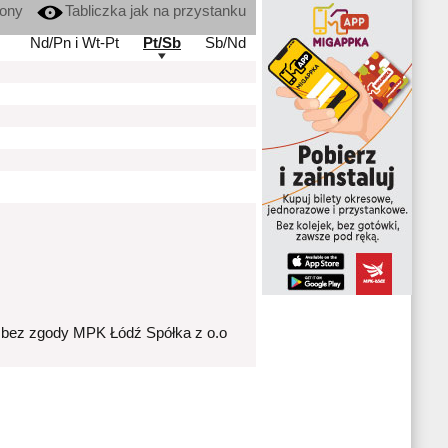
kony
Tabliczka jak na przystanku
Nd/Pn i Wt-Pt
Pt/Sb
Sb/Nd
 bez zgody MPK Łódź Spółka z o.o