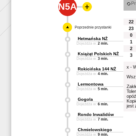
Pr
N5A
22
Poprzednie przystanki
23
0
Hetmańska NŻ
1
Dojeżdża w:
2 min.
2
Książąt Polskich NŻ
3
Dojeżdża w:
3 min.
x - 
Rokicińska 144 NŻ
Dojeżdża w:
4 min.
Wszy
Lermontowa
Zakł
Dojeżdża w:
5 min.
Tole
opóź
Gogola
Kopi
Dojeżdża w:
6 min.
jest
Rondo Inwalidów
Dojeżdża w:
7 min.
Chmielowskiego
Dojeżdża w:
9 min.