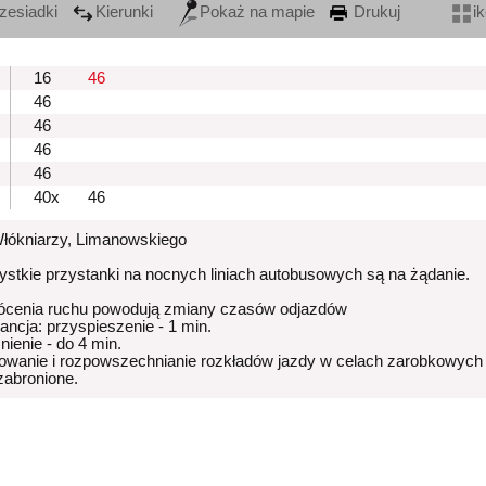
zesiadki
Kierunki
Pokaż na mapie
Drukuj
i
16
46
46
46
46
46
40x
46
Włókniarzy, Limanowskiego
stkie przystanki na nocnych liniach autobusowych są na żądanie.
ócenia ruchu powodują zmiany czasów odjazdów
rancja: przyspieszenie - 1 min.
nienie - do 4 min.
owanie i rozpowszechnianie rozkładów jazdy w celach zarobkowych
 zabronione.