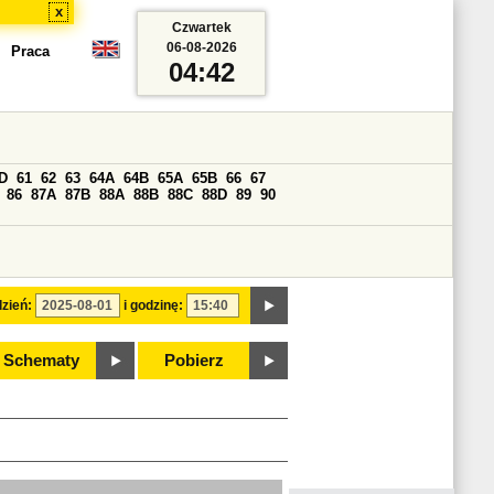
x
Czwartek
06-08-2026
Praca
04:42
D
61
62
63
64A
64B
65A
65B
66
67
86
87A
87B
88A
88B
88C
88D
89
90
zień:
i godzinę:
Schematy
Pobierz