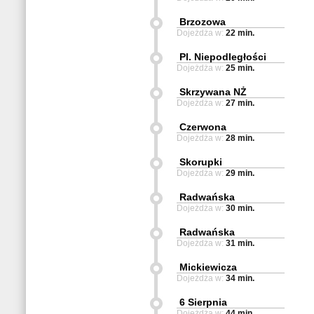
Brzozowa
Dojeżdża w:
22 min.
Pl. Niepodległości
Dojeżdża w:
25 min.
Skrzywana NŻ
Dojeżdża w:
27 min.
Czerwona
Dojeżdża w:
28 min.
Skorupki
Dojeżdża w:
29 min.
Radwańska
Dojeżdża w:
30 min.
Radwańska
Dojeżdża w:
31 min.
Mickiewicza
Dojeżdża w:
34 min.
6 Sierpnia
Dojeżdża w:
44 min.