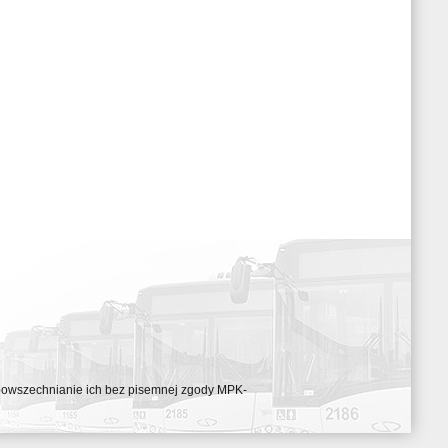
ozpowszechnianie ich bez pisemnej zgody MPK-