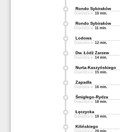
Rondo Sybiraków
Dojeżdża w:
10 min.
Rondo Sybiraków
Dojeżdża w:
11 min.
Lodowa
Dojeżdża w:
12 min.
Dw. Łódź Zarzew
Dojeżdża w:
14 min.
Nurta-Kaszyńskiego
Dojeżdża w:
15 min.
Zapadła
Dojeżdża w:
16 min.
Śmigłego-Rydza
Dojeżdża w:
18 min.
Łęczycka
Dojeżdża w:
19 min.
Kilińskiego
Dojeżdża w:
20 min.