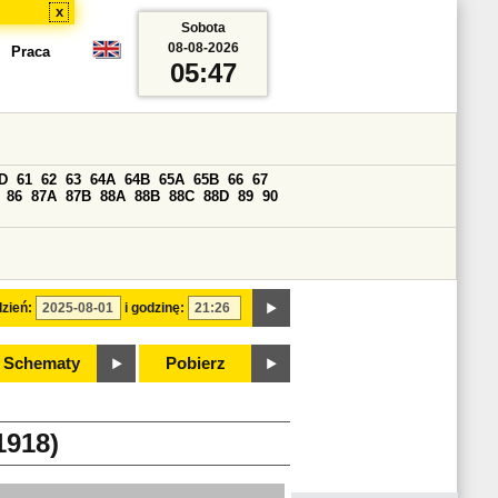
x
Sobota
08-08-2026
Praca
05:47
D
61
62
63
64A
64B
65A
65B
66
67
86
87A
87B
88A
88B
88C
88D
89
90
zień:
i godzinę:
Schematy
Pobierz
918)