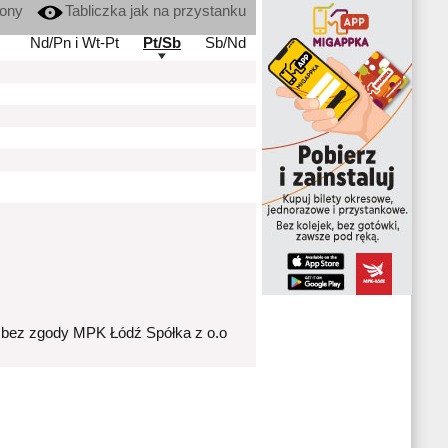
kony
Tabliczka jak na przystanku
Nd/Pn i Wt-Pt
Pt/Sb
Sb/Nd
 bez zgody MPK Łódź Spółka z o.o