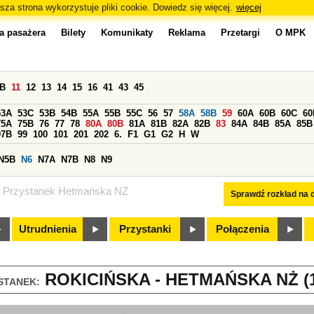
sza strona wykorzystuje pliki cookie. Dowiedz się więcej.
więcej
a pasażera
Bilety
Komunikaty
Reklama
Przetargi
O MPK
0B
11
12
13
14
15
16
41
43
45
53A
53C
53B
54B
55A
55B
55C
56
57
58A
58B
59
60A
60B
60C
60
75A
75B
76
77
78
80A
80B
81A
81B
82A
82B
83
84A
84B
85A
85B
97B
99
100
101
201
202
6.
F1
G1
G2
H
W
N5B
N6
N7A
N7B
N8
N9
Przystanek Hetmańska NŻ
Sprawdź rozkład na d
Utrudnienia
Przystanki
Połączenia
ROKICIŃSKA - HETMAŃSKA NŻ (1
STANEK: