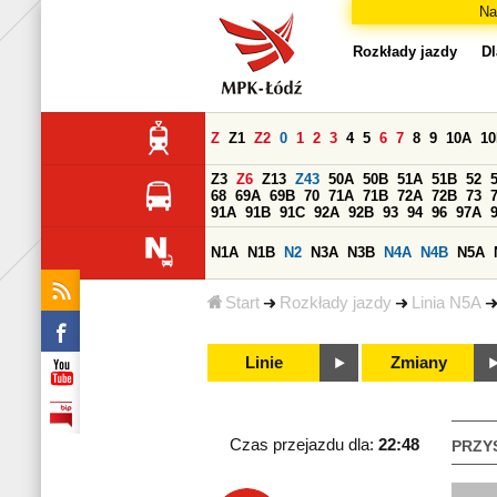
Na
Rozkłady jazdy
Dl
Z
Z1
Z2
0
1
2
3
4
5
6
7
8
9
10A
1
Z3
Z6
Z13
Z43
50A
50B
51A
51B
52
68
69A
69B
70
71A
71B
72A
72B
73
91A
91B
91C
92A
92B
93
94
96
97A
N1A
N1B
N2
N3A
N3B
N4A
N4B
N5A
Start
Rozkłady jazdy
Linia N5A
Linie
Zmiany
Czas przejazdu dla:
22:48
PRZY