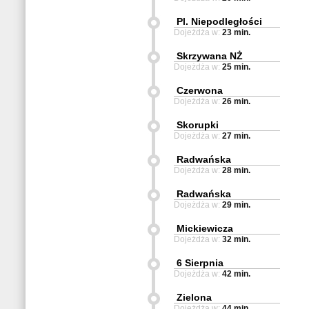
Pl. Niepodległości
Dojeżdża w:
23 min.
Skrzywana NŻ
Dojeżdża w:
25 min.
Czerwona
Dojeżdża w:
26 min.
Skorupki
Dojeżdża w:
27 min.
Radwańska
Dojeżdża w:
28 min.
Radwańska
Dojeżdża w:
29 min.
Mickiewicza
Dojeżdża w:
32 min.
6 Sierpnia
Dojeżdża w:
42 min.
Zielona
Dojeżdża w:
44 min.