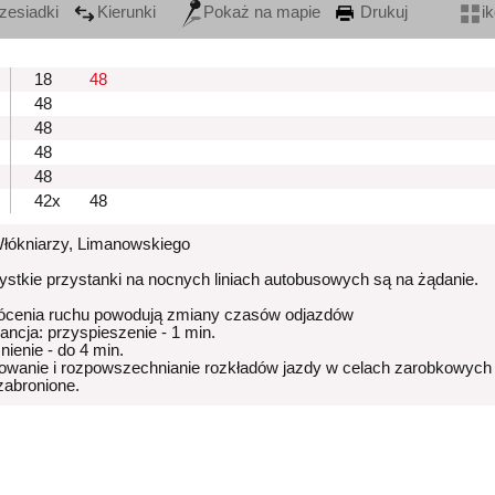
zesiadki
Kierunki
Pokaż na mapie
Drukuj
i
18
48
48
48
48
48
42x
48
Włókniarzy, Limanowskiego
stkie przystanki na nocnych liniach autobusowych są na żądanie.
ócenia ruchu powodują zmiany czasów odjazdów
rancja: przyspieszenie - 1 min.
nienie - do 4 min.
owanie i rozpowszechnianie rozkładów jazdy w celach zarobkowych
 zabronione.