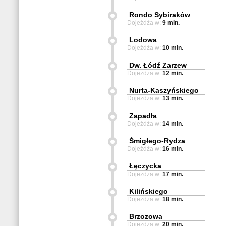
Rondo Sybiraków
Dojeżdża w:
9 min.
Lodowa
Dojeżdża w:
10 min.
Dw. Łódź Zarzew
Dojeżdża w:
12 min.
Nurta-Kaszyńskiego
Dojeżdża w:
13 min.
Zapadła
Dojeżdża w:
14 min.
Śmigłego-Rydza
Dojeżdża w:
16 min.
Łęczycka
Dojeżdża w:
17 min.
Kilińskiego
Dojeżdża w:
18 min.
Brzozowa
Dojeżdża w:
20 min.