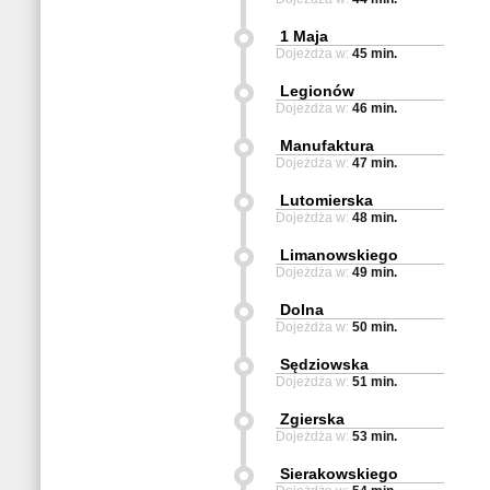
1 Maja
Dojeżdża w:
45 min.
Legionów
Dojeżdża w:
46 min.
Manufaktura
Dojeżdża w:
47 min.
Lutomierska
Dojeżdża w:
48 min.
Limanowskiego
Dojeżdża w:
49 min.
Dolna
Dojeżdża w:
50 min.
Sędziowska
Dojeżdża w:
51 min.
Zgierska
Dojeżdża w:
53 min.
Sierakowskiego