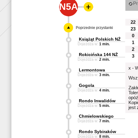
Pr
N5A
22
Poprzednie przystanki
23
0
Książąt Polskich NŻ
1
Dojeżdża w:
1 min.
2
Rokicińska 144 NŻ
3
Dojeżdża w:
2 min.
x - 
Lermontowa
Dojeżdża w:
3 min.
Wszy
Gogola
Zakł
Dojeżdża w:
4 min.
Tole
opóź
Rondo Inwalidów
Kopi
Dojeżdża w:
5 min.
jest
Chmielowskiego
Dojeżdża w:
7 min.
Rondo Sybiraków
Dojeżdża w:
8 min.