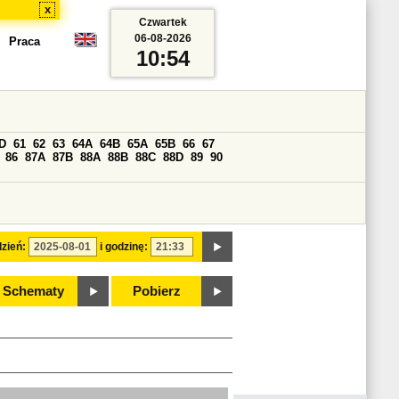
x
Czwartek
06-08-2026
Praca
10:54
D
61
62
63
64A
64B
65A
65B
66
67
86
87A
87B
88A
88B
88C
88D
89
90
zień:
i godzinę:
Schematy
Pobierz