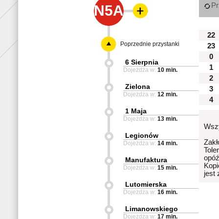
Pr
N5A
22
Poprzednie przystanki
23
0
6 Sierpnia
1
Dojeżdża w:
10 min.
2
Zielona
3
Dojeżdża w:
12 min.
4
1 Maja
Dojeżdża w:
13 min.
Wszy
Legionów
Zakł
Dojeżdża w:
14 min.
Tole
opóź
Manufaktura
Kopi
Dojeżdża w:
15 min.
jest
Lutomierska
Dojeżdża w:
16 min.
Limanowskiego
Dojeżdża w:
17 min.