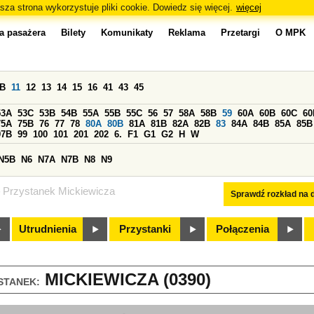
sza strona wykorzystuje pliki cookie. Dowiedz się więcej.
więcej
a pasażera
Bilety
Komunikaty
Reklama
Przetargi
O MPK
0B
11
12
13
14
15
16
41
43
45
53A
53C
53B
54B
55A
55B
55C
56
57
58A
58B
59
60A
60B
60C
60
75A
75B
76
77
78
80A
80B
81A
81B
82A
82B
83
84A
84B
85A
85B
97B
99
100
101
201
202
6.
F1
G1
G2
H
W
N5B
N6
N7A
N7B
N8
N9
Przystanek Mickiewicza
Sprawdź rozkład na d
Utrudnienia
Przystanki
Połączenia
MICKIEWICZA (0390)
STANEK: