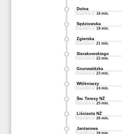
Dolna
Dojeżdża w:
18 min.
Sędziowska
Dojeżdża w:
19 min.
Zgierska
Dojeżdża w:
21 min.
Sierakowskiego
Dojeżdża w:
22 min.
Grunwaldzka
Dojeżdża w:
23 min.
Włókniarzy
Dojeżdża w:
24 min.
Św. Teresy NŻ
Dojeżdża w:
25 min.
Liściasta NŻ
Dojeżdża w:
26 min.
Jantarowa
Dojeżdża w:
28 min.