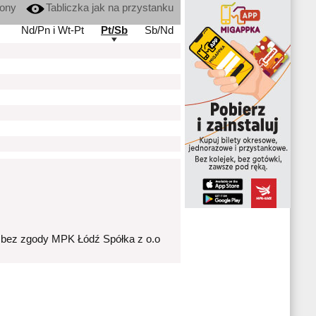
kony
Tabliczka jak na przystanku
Nd/Pn i Wt-Pt
Pt/Sb
Sb/Nd
 bez zgody MPK Łódź Spółka z o.o