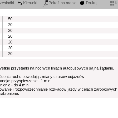
zesiadki
Kierunki
Pokaż na mapie
Drukuj
i
50
20
20
20
20
20
20
stkie przystanki na nocnych liniach autobusowych są na żądanie.
ócenia ruchu powodują zmiany czasów odjazdów
rancja: przyspieszenie - 1 min.
nienie - do 4 min.
owanie i rozpowszechnianie rozkładów jazdy w celach zarobkowych
 zabronione.