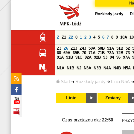
Na
Rozkłady jazdy
Dl
Z
Z1
Z2
0
1
2
3
4
5
6
7
8
9
10A
1
Z3
Z6
Z13
Z43
50A
50B
51A
51B
52
68
69A
69B
70
71A
71B
72A
72B
73
91A
91B
91C
92A
92B
93
94
96
97A
N1A
N1B
N2
N3A
N3B
N4A
N4B
N5A
Start
Rozkłady jazdy
Linia N5A
Linie
Zmiany
Czas przejazdu dla:
22:50
PRZY