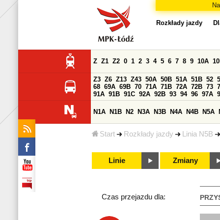
Na
Rozkłady jazdy
Dl
Z
Z1
Z2
0
1
2
3
4
5
6
7
8
9
10A
1
Z3
Z6
Z13
Z43
50A
50B
51A
51B
52
68
69A
69B
70
71A
71B
72A
72B
73
91A
91B
91C
92A
92B
93
94
96
97A
N1A
N1B
N2
N3A
N3B
N4A
N4B
N5A
Start
Rozkłady jazdy
Linia N5B
Linie
Zmiany
Czas przejazdu dla:
PRZY