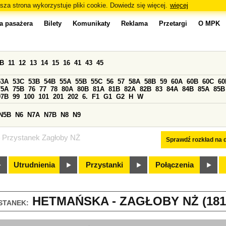
sza strona wykorzystuje pliki cookie. Dowiedz się więcej.
więcej
a pasażera
Bilety
Komunikaty
Reklama
Przetargi
O MPK
0B
11
12
13
14
15
16
41
43
45
53A
53C
53B
54B
55A
55B
55C
56
57
58A
58B
59
60A
60B
60C
60
75A
75B
76
77
78
80A
80B
81A
81B
82A
82B
83
84A
84B
85A
85B
97B
99
100
101
201
202
6.
F1
G1
G2
H
W
N5B
N6
N7A
N7B
N8
N9
Przystanek Zagłoby NŻ
Sprawdź rozkład na d
Utrudnienia
Przystanki
Połączenia
HETMAŃSKA - ZAGŁOBY NŻ (181
STANEK: