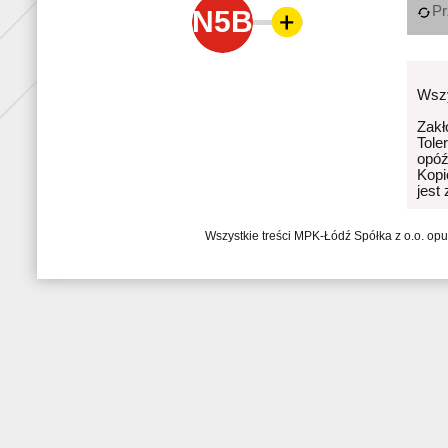
Pr
N5B
Wszy
Zakł
Tole
opóź
Kopi
jest
Wszystkie treści MPK-Łódź Spółka z o.o. op