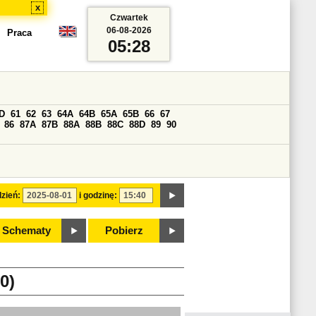
x
Czwartek
06-08-2026
Praca
05:28
D
61
62
63
64A
64B
65A
65B
66
67
86
87A
87B
88A
88B
88C
88D
89
90
zień:
i godzinę:
Schematy
Pobierz
0)