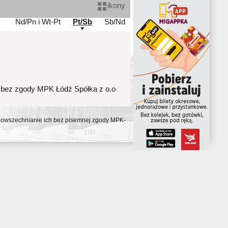
ikony
Nd/Pn i Wt-Pt
Pt/Sb
Sb/Nd
 bez zgody MPK Łódź Spółka z o.o
ozpowszechnianie ich bez pisemnej zgody MPK-