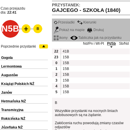
PRZYSTANEK:
Czas przejazdu
GAJCEGO - SZKOŁA (1840)
dla:
22:41
Przesiadki
Kierunki
N5B
B
Pokaż na mapie
Drukuj
ikony
Tabliczka jak na przystanku
Nd/Pn i Wt-Pt
Pt/Sb
Sb/Nd
Poprzednie przystanki
22
41B
23
15B
Gogola
0
15B
Lermontowa
1
15B
2
15B
Augustów
3
15B
Książąt Polskich NŻ
4
15B
5
15B
Janów
Hetmańska NŻ
B
Transmisyjna
Wszystkie przystanki na nocnych liniach
autobusowych są na żądanie.
Rokicińska NŻ
Zakłócenia ruchu powodują zmiany czasów
odjazdów
Józefiaka NŻ