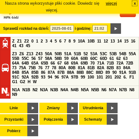
Nasza strona wykorzystuje pliki cookie. Dowiedz się
więcej
x
#
więcej.
Sprawdź rozkład na dzień:
i godzinę:
Z
Z1
Z2
0
1
2
3
4
5
6
7
8
9
10A
10B
11
12
13
14
15
16
41
43
45
Z3
Z6
Z13
Z43
50A
50B
51A
51B
52
53A
53C
53B
54B
55A
55B
55C
56
57
58A
58B
59
60A
60B
60C
60D
61
62
63
64A
64B
65A
65B
66
67
68
69A
69B
70
71A
71B
72A
72B
73
75A
75B
76
77
78
80A
80B
81A
81B
82A
82B
83
84A
84B
85A
85B
86
87A
87B
88A
88B
88C
88D
89
90
91A
91B
91C
92A
92B
93
94
96
97A
97B
99
100
101
201
202
6.
F1
G1
G2
H
W
N1A
N1B
N2
N3A
N3B
N4A
N4B
N5A
N5B
N6
N7A
N7B
N8
N9
Linie
Zmiany
Utrudnienia
Przystanki
Połączenia
Schematy
Pobierz