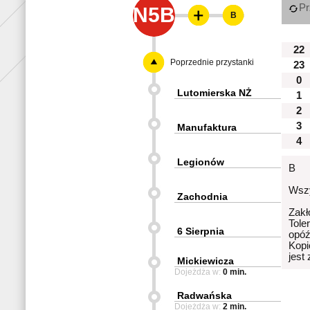
Pr
N5B
B
22
Poprzednie przystanki
23
0
Lutomierska NŻ
1
2
3
Manufaktura
4
Legionów
B
Wszy
Zachodnia
Zakł
Tole
6 Sierpnia
opóź
Kopi
jest
Mickiewicza
Dojeżdża w:
0 min.
Radwańska
Dojeżdża w:
2 min.