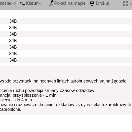
zesiadki
Kierunki
Pokaż na mapie
Drukuj
i
34B
34B
34B
34B
34B
34B
34B
stkie przystanki na nocnych liniach autobusowych są na żądanie.
ócenia ruchu powodują zmiany czasów odjazdów
rancja: przyspieszenie - 1 min.
nienie - do 4 min.
owanie i rozpowszechnianie rozkładów jazdy w celach zarobkowych
 zabronione.