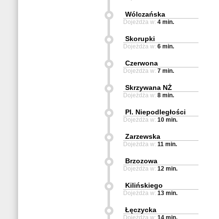
Wólczańska
Dojeżdża w:
4 min.
Skorupki
Dojeżdża w:
6 min.
Czerwona
Dojeżdża w:
7 min.
Skrzywana NŻ
Dojeżdża w:
8 min.
Pl. Niepodległości
Dojeżdża w:
10 min.
Zarzewska
Dojeżdża w:
11 min.
Brzozowa
Dojeżdża w:
12 min.
Kilińskiego
Dojeżdża w:
13 min.
Łęczycka
Dojeżdża w:
14 min.