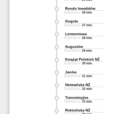
Rondo Inwalidów
Dojeżdża w:
26 min.
Gogola
Dojeżdża w:
27 min.
Lermontowa
Dojeżdża w:
28 min.
Augustów
Dojeżdża w:
29 min.
Książąt Polskich NŻ
Dojeżdża w:
30 min.
Janów
Dojeżdża w:
31 min.
Hetmańska NŻ
Dojeżdża w:
32 min.
Transmisyjna
Dojeżdża w:
33 min.
Rokicińska NŻ