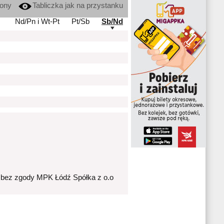
kony
Tabliczka jak na przystanku
Nd/Pn i Wt-Pt
Pt/Sb
Sb/Nd
 bez zgody MPK Łódź Spółka z o.o