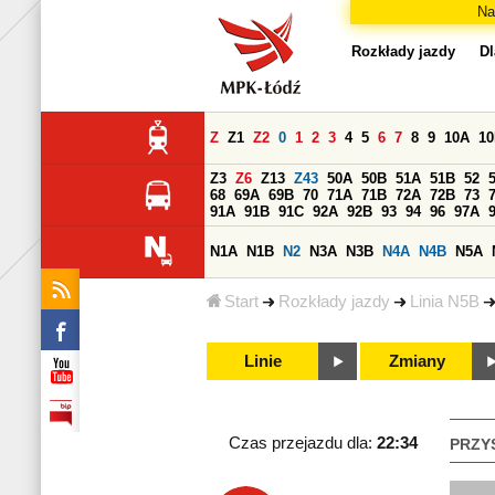
Na
Rozkłady jazdy
Dl
Z
Z1
Z2
0
1
2
3
4
5
6
7
8
9
10A
1
Z3
Z6
Z13
Z43
50A
50B
51A
51B
52
68
69A
69B
70
71A
71B
72A
72B
73
91A
91B
91C
92A
92B
93
94
96
97A
N1A
N1B
N2
N3A
N3B
N4A
N4B
N5A
Start
Rozkłady jazdy
Linia N5B
Linie
Zmiany
Czas przejazdu dla:
22:34
PRZY