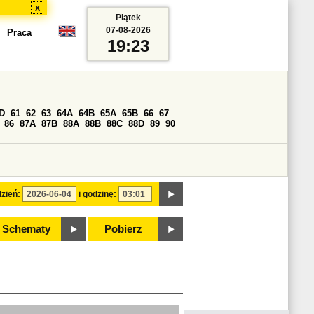
x
Piątek
07-08-2026
Praca
19:23
D
61
62
63
64A
64B
65A
65B
66
67
86
87A
87B
88A
88B
88C
88D
89
90
zień:
i godzinę:
Schematy
Pobierz