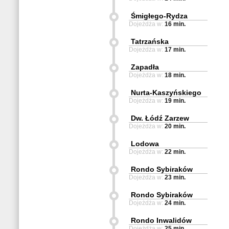
Śmigłego-Rydza
Dojeżdża w:
16 min.
Tatrzańska
Dojeżdża w:
17 min.
Zapadła
Dojeżdża w:
18 min.
Nurta-Kaszyńskiego
Dojeżdża w:
19 min.
Dw. Łódź Zarzew
Dojeżdża w:
20 min.
Lodowa
Dojeżdża w:
22 min.
Rondo Sybiraków
Dojeżdża w:
23 min.
Rondo Sybiraków
Dojeżdża w:
24 min.
Rondo Inwalidów
Dojeżdża w:
25 min.