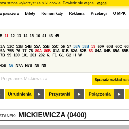
sza strona wykorzystuje pliki cookie. Dowiedz się więcej.
więcej
a pasażera
Bilety
Komunikaty
Reklama
Przetargi
O MPK
0B
11
12
13
14
15
16
41
43
45
53A
53C
53B
54B
55A
55B
55C
56
57
58A
58B
59
60A
60B
60C
60
75A
75B
76
77
78
80A
80B
81A
81B
82A
82B
83
84A
84B
85A
85B
97B
99
100
101
201
202
6.
F1
G1
G2
H
W
N5B
N6
N7A
N7B
N8
N9
Przystanek Mickiewicza
Sprawdź rozkład na d
Utrudnienia
Przystanki
Połączenia
MICKIEWICZA (0400)
STANEK: