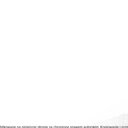
ublikowane na niniejszej stronie są chronione prawem autorskim. Kopiowanie i r