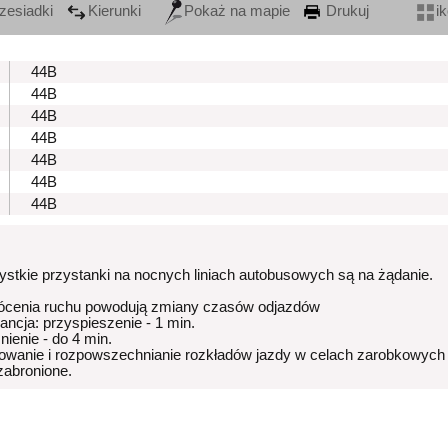
zesiadki
Kierunki
Pokaż na mapie
Drukuj
i
44B
44B
44B
44B
44B
44B
44B
stkie przystanki na nocnych liniach autobusowych są na żądanie.
ócenia ruchu powodują zmiany czasów odjazdów
rancja: przyspieszenie - 1 min.
nienie - do 4 min.
owanie i rozpowszechnianie rozkładów jazdy w celach zarobkowych
 zabronione.