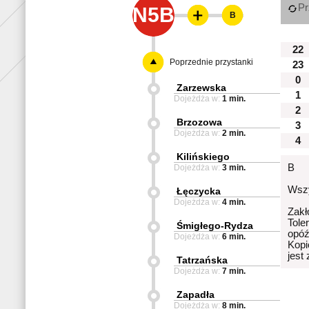
Pr
N5B
B
22
Poprzednie przystanki
23
0
Zarzewska
1
Dojeżdża w:
1 min.
2
Brzozowa
3
Dojeżdża w:
2 min.
4
Kilińskiego
B
Dojeżdża w:
3 min.
Wszy
Łęczycka
Dojeżdża w:
4 min.
Zakł
Tole
Śmigłego-Rydza
opóź
Dojeżdża w:
6 min.
Kopi
jest
Tatrzańska
Dojeżdża w:
7 min.
Zapadła
Dojeżdża w:
8 min.