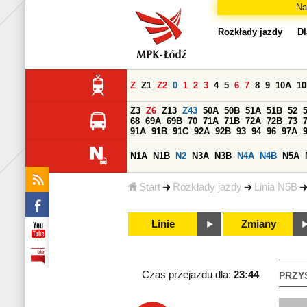
Na
Rozkłady jazdy
Dl
Z
Z1
Z2
0
1
2
3
4
5
6
7
8
9
10A
1
Z3
Z6
Z13
Z43
50A
50B
51A
51B
52
68
69A
69B
70
71A
71B
72A
72B
73
91A
91B
91C
92A
92B
93
94
96
97A
N1A
N1B
N2
N3A
N3B
N4A
N4B
N5A
Start
Rozkłady jazdy
Linia N5B
Linie
Zmiany
Czas przejazdu dla:
23:44
PRZY