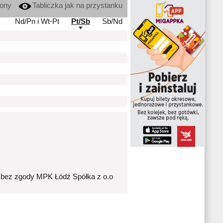
kony
Tabliczka jak na przystanku
Nd/Pn i Wt-Pt
Pt/Sb
Sb/Nd
 bez zgody MPK Łódź Spółka z o.o