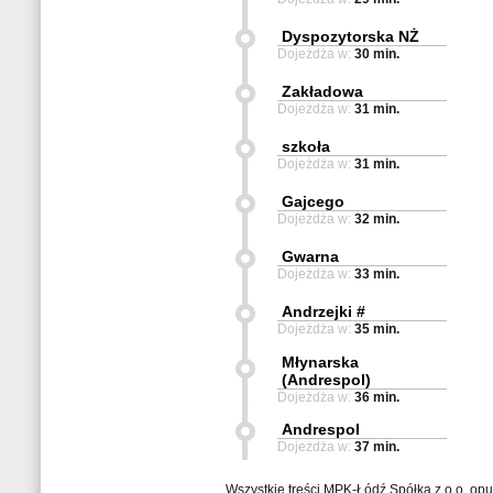
Dyspozytorska NŻ
Dojeżdża w:
30 min.
Zakładowa
Dojeżdża w:
31 min.
szkoła
Dojeżdża w:
31 min.
Gajcego
Dojeżdża w:
32 min.
Gwarna
Dojeżdża w:
33 min.
Andrzejki #
Dojeżdża w:
35 min.
Młynarska
(Andrespol)
Dojeżdża w:
36 min.
Andrespol
Dojeżdża w:
37 min.
Wszystkie treści MPK-Łódź Spółka z o.o. op