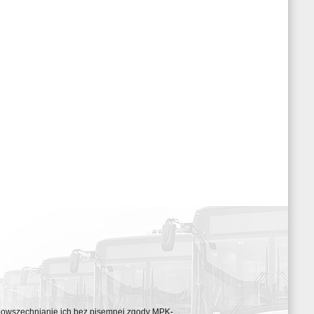
ozpowszechnianie ich bez pisemnej zgody MPK-