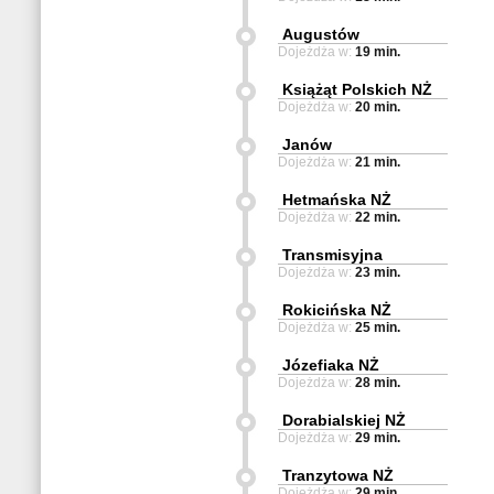
Augustów
Dojeżdża w:
19 min.
Książąt Polskich NŻ
Dojeżdża w:
20 min.
Janów
Dojeżdża w:
21 min.
Hetmańska NŻ
Dojeżdża w:
22 min.
Transmisyjna
Dojeżdża w:
23 min.
Rokicińska NŻ
Dojeżdża w:
25 min.
Józefiaka NŻ
Dojeżdża w:
28 min.
Dorabialskiej NŻ
Dojeżdża w:
29 min.
Tranzytowa NŻ
Dojeżdża w:
29 min.