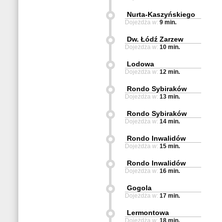
Nurta-Kaszyńskiego
Dojeżdża w:
9 min.
Dw. Łódź Zarzew
Dojeżdża w:
10 min.
Lodowa
Dojeżdża w:
12 min.
Rondo Sybiraków
Dojeżdża w:
13 min.
Rondo Sybiraków
Dojeżdża w:
14 min.
Rondo Inwalidów
Dojeżdża w:
15 min.
Rondo Inwalidów
Dojeżdża w:
16 min.
Gogola
Dojeżdża w:
17 min.
Lermontowa
Dojeżdża w:
18 min.