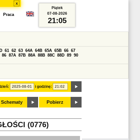
x
Piątek
07-08-2026
Praca
21:05
D
61
62
63
64A
64B
65A
65B
66
67
86
87A
87B
88A
88B
88C
88D
89
90
zień:
i godzinę:
Schematy
Pobierz
ŁOŚCI (0776)