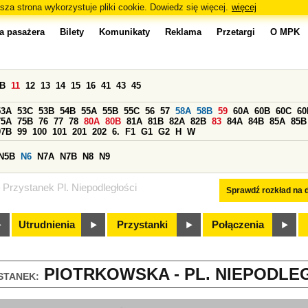
sza strona wykorzystuje pliki cookie. Dowiedz się więcej.
więcej
a pasażera
Bilety
Komunikaty
Reklama
Przetargi
O MPK
0B
11
12
13
14
15
16
41
43
45
53A
53C
53B
54B
55A
55B
55C
56
57
58A
58B
59
60A
60B
60C
60
75A
75B
76
77
78
80A
80B
81A
81B
82A
82B
83
84A
84B
85A
85B
97B
99
100
101
201
202
6.
F1
G1
G2
H
W
N5B
N6
N7A
N7B
N8
N9
Przystanek Pl. Niepodległości
Sprawdź rozkład na d
Utrudnienia
Przystanki
Połączenia
PIOTRKOWSKA - PL. NIEPODLEG
STANEK: