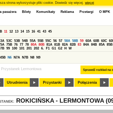
sza strona wykorzystuje pliki cookie. Dowiedz się więcej.
więcej
a pasażera
Bilety
Komunikaty
Reklama
Przetargi
O MPK
0B
11
12
13
14
15
16
41
43
45
53A
53C
53B
54B
55A
55B
55C
56
57
58A
58B
59
60A
60B
60C
60
75A
75B
76
77
78
80A
80B
81A
81B
82A
82B
83
84A
84B
85A
85B
97B
99
100
101
201
202
6.
F1
G1
G2
H
W
N5B
N6
N7A
N7B
N8
N9
Przystanek Lermontowa
Sprawdź rozkład na d
Utrudnienia
Przystanki
Połączenia
ROKICIŃSKA - LERMONTOWA (09
STANEK: