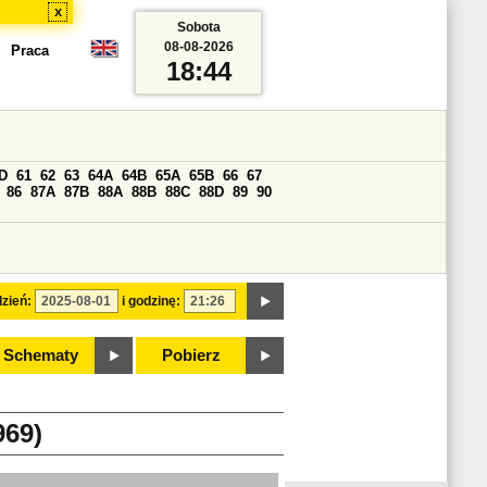
x
Sobota
08-08-2026
Praca
18:44
D
61
62
63
64A
64B
65A
65B
66
67
86
87A
87B
88A
88B
88C
88D
89
90
zień:
i godzinę:
Schematy
Pobierz
69)