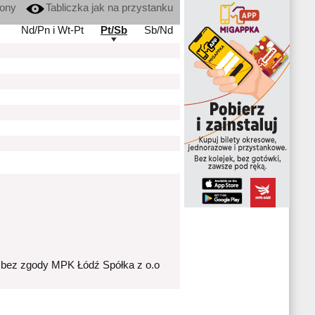
kony
Tabliczka jak na przystanku
Nd/Pn i Wt-Pt
Pt/Sb
Sb/Nd
 bez zgody MPK Łódź Spółka z o.o