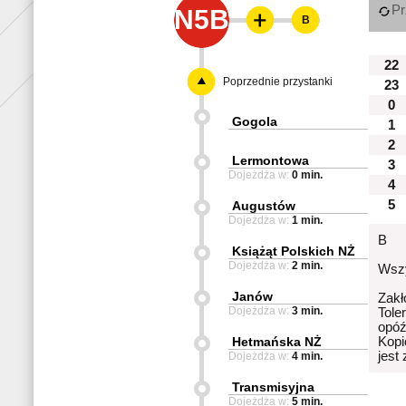
Pr
N5B
B
22
Poprzednie przystanki
23
0
Gogola
1
2
Lermontowa
3
Dojeżdża w:
0 min.
4
5
Augustów
Dojeżdża w:
1 min.
B
Książąt Polskich NŻ
Dojeżdża w:
2 min.
Wszy
Janów
Zakł
Dojeżdża w:
3 min.
Tole
opóź
Hetmańska NŻ
Kopi
jest
Dojeżdża w:
4 min.
Transmisyjna
Dojeżdża w:
5 min.