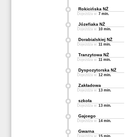
Rokicińska NŻ
Dojeżdża w:
7 min.
Józefiaka NŻ
Dojeżdża w:
10 min.
Dorabialskiej NŻ
Dojeżdża w:
11 min.
Tranzytowa NŻ
Dojeżdża w:
11 min.
Dyspozytorska NŻ
Dojeżdża w:
12 min.
Zakładowa
Dojeżdża w:
13 min.
szkoła
Dojeżdża w:
13 min.
Gajcego
Dojeżdża w:
14 min.
Gwarna
Dojeżdża w:
15 min.