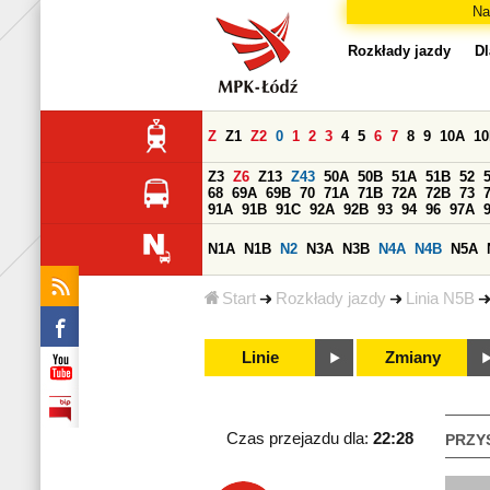
Na
Rozkłady jazdy
Dl
Z
Z1
Z2
0
1
2
3
4
5
6
7
8
9
10A
1
Z3
Z6
Z13
Z43
50A
50B
51A
51B
52
68
69A
69B
70
71A
71B
72A
72B
73
91A
91B
91C
92A
92B
93
94
96
97A
N1A
N1B
N2
N3A
N3B
N4A
N4B
N5A
Start
Rozkłady jazdy
Linia N5B
Linie
Zmiany
Czas przejazdu dla:
22:28
PRZY