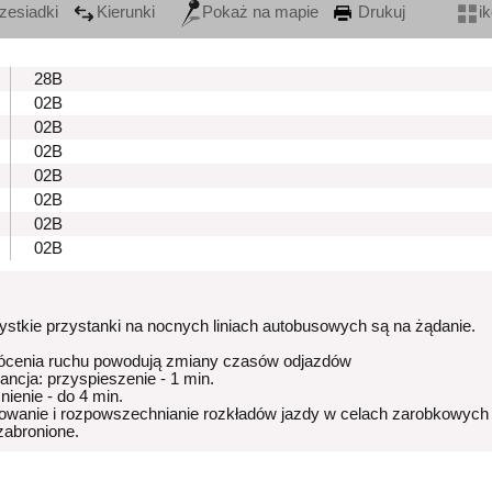
zesiadki
Kierunki
Pokaż na mapie
Drukuj
i
28B
02B
02B
02B
02B
02B
02B
02B
stkie przystanki na nocnych liniach autobusowych są na żądanie.
ócenia ruchu powodują zmiany czasów odjazdów
rancja: przyspieszenie - 1 min.
nienie - do 4 min.
owanie i rozpowszechnianie rozkładów jazdy w celach zarobkowych
 zabronione.