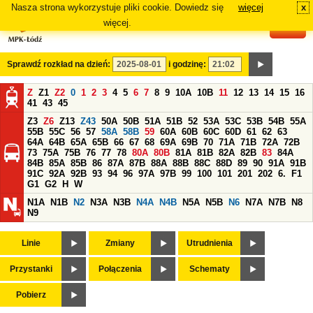
Nasza strona wykorzystuje pliki cookie. Dowiedz się
więcej
x
#
więcej.
Sprawdź rozkład na dzień:
i godzinę:
Z
Z1
Z2
0
1
2
3
4
5
6
7
8
9
10A
10B
11
12
13
14
15
16
41
43
45
Z3
Z6
Z13
Z43
50A
50B
51A
51B
52
53A
53C
53B
54B
55A
55B
55C
56
57
58A
58B
59
60A
60B
60C
60D
61
62
63
64A
64B
65A
65B
66
67
68
69A
69B
70
71A
71B
72A
72B
73
75A
75B
76
77
78
80A
80B
81A
81B
82A
82B
83
84A
84B
85A
85B
86
87A
87B
88A
88B
88C
88D
89
90
91A
91B
91C
92A
92B
93
94
96
97A
97B
99
100
101
201
202
6.
F1
G1
G2
H
W
N1A
N1B
N2
N3A
N3B
N4A
N4B
N5A
N5B
N6
N7A
N7B
N8
N9
Linie
Zmiany
Utrudnienia
Przystanki
Połączenia
Schematy
Pobierz