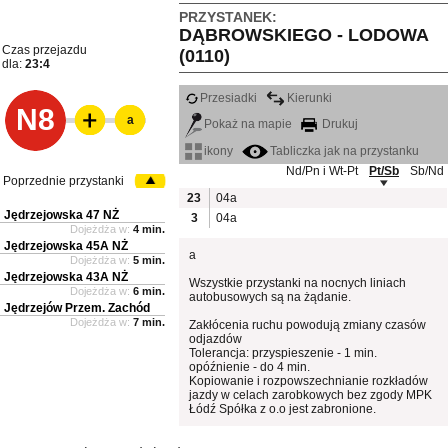
PRZYSTANEK:
DĄBROWSKIEGO - LODOWA
Czas przejazdu
(0110)
dla:
23:4
Przesiadki
Kierunki
N8
a
Pokaż na mapie
Drukuj
ikony
Tabliczka jak na przystanku
Nd/Pn i Wt-Pt
Pt/Sb
Sb/Nd
Poprzednie przystanki
23
04a
Jędrzejowska 47 NŻ
3
04a
Dojeżdża w:
4 min.
Jędrzejowska 45A NŻ
a
Dojeżdża w:
5 min.
Jędrzejowska 43A NŻ
Wszystkie przystanki na nocnych liniach
Dojeżdża w:
6 min.
autobusowych są na żądanie.
Jędrzejów Przem. Zachód
Dojeżdża w:
7 min.
Zakłócenia ruchu powodują zmiany czasów
odjazdów
Tolerancja: przyspieszenie - 1 min.
opóźnienie - do 4 min.
Kopiowanie i rozpowszechnianie rozkładów
jazdy w celach zarobkowych bez zgody MPK
Łódź Spółka z o.o jest zabronione.