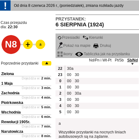
Od dnia 8 czerwca 2026 r., (poniedziałek), zmiana rozkładu jazdy
PRZYSTANEK:
Czas przejazdu
6 SIERPNIA (1924)
dla:
22:30
Przesiadki
Kierunki
N8
a
Pokaż na mapie
Drukuj
ikony
Tabliczka jak na przystanku
Nd/Pn i Wt-Pt
Pt/Sb
Sb/Nd
Poprzednie przystanki
22
30a
Zielona
23
00
30
Dojeżdża w:
2 min.
0
00
30
1 Maja
1
00
30
Dojeżdża w:
3 min.
Zachodnia
2
00
30a
Dojeżdża w:
4 min.
3
00
30
Piotrkowska
4
00
30
Dojeżdża w:
5 min.
5
00
30
Wschodnia
Dojeżdża w:
6 min.
Rewolucji 1905r.
a
Dojeżdża w:
7 min.
Narutowicza
Wszystkie przystanki na nocnych liniach
Dojeżdża w:
8 min.
autobusowych są na żądanie.