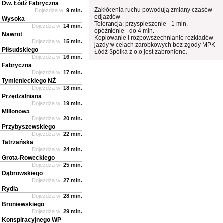
Dw. Łódź Fabryczna
Zakłócenia ruchu powodują zmiany czasów
Dojeżdża w:
9 min.
odjazdów
Wysoka
Tolerancja: przyspieszenie - 1 min.
Dojeżdża w:
14 min.
opóźnienie - do 4 min.
Nawrot
Kopiowanie i rozpowszechnianie rozkładów
Dojeżdża w:
15 min.
jazdy w celach zarobkowych bez zgody MPK
Piłsudskiego
Łódź Spółka z o.o jest zabronione.
Dojeżdża w:
16 min.
Fabryczna
Dojeżdża w:
17 min.
Tymienieckiego NŻ
Dojeżdża w:
18 min.
Przędzalniana
Dojeżdża w:
19 min.
Milionowa
Dojeżdża w:
20 min.
Przybyszewskiego
Dojeżdża w:
22 min.
Tatrzańska
Dojeżdża w:
24 min.
Grota-Roweckiego
Dojeżdża w:
25 min.
Dąbrowskiego
Dojeżdża w:
27 min.
Rydla
Dojeżdża w:
28 min.
Broniewskiego
Dojeżdża w:
29 min.
Konspiracyjnego WP