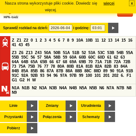
Nasza strona wykorzystuje pliki cookie. Dowiedz się
więcej
x
#
więcej.
Sprawdź rozkład na dzień:
i godzinę:
Z
Z1
Z2
0
1
2
3
4
5
6
7
8
9
10A
10B
11
12
13
14
15
16
41
43
45
Z3
Z6
Z13
Z43
50A
50B
51A
51B
52
53A
53C
53B
54B
55A
55B
55C
56
57
58A
58B
59
60A
60B
60C
60D
61
62
63
64A
64B
65A
65B
66
67
68
69A
69B
70
71A
71B
72A
72B
73
75A
75B
76
77
78
80A
80B
81A
81B
82A
82B
83
84A
84B
85A
85B
86
87A
87B
88A
88B
88C
88D
89
90
91A
91B
91C
92A
92B
93
94
96
97A
97B
99
100
101
201
202
6.
F1
G1
G2
H
W
N1A
N1B
N2
N3A
N3B
N4A
N4B
N5A
N5B
N6
N7A
N7B
N8
N9
Linie
Zmiany
Utrudnienia
Przystanki
Połączenia
Schematy
Pobierz