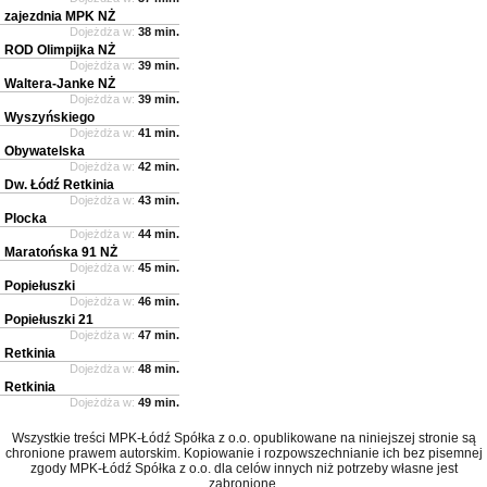
zajezdnia MPK NŻ
Dojeżdża w:
38 min.
ROD Olimpijka NŻ
Dojeżdża w:
39 min.
Waltera-Janke NŻ
Dojeżdża w:
39 min.
Wyszyńskiego
Dojeżdża w:
41 min.
Obywatelska
Dojeżdża w:
42 min.
Dw. Łódź Retkinia
Dojeżdża w:
43 min.
Plocka
Dojeżdża w:
44 min.
Maratońska 91 NŻ
Dojeżdża w:
45 min.
Popiełuszki
Dojeżdża w:
46 min.
Popiełuszki 21
Dojeżdża w:
47 min.
Retkinia
Dojeżdża w:
48 min.
Retkinia
Dojeżdża w:
49 min.
Wszystkie treści MPK-Łódź Spółka z o.o. opublikowane na niniejszej stronie są
chronione prawem autorskim. Kopiowanie i rozpowszechnianie ich bez pisemnej
zgody MPK-Łódź Spółka z o.o. dla celów innych niż potrzeby własne jest
zabronione.