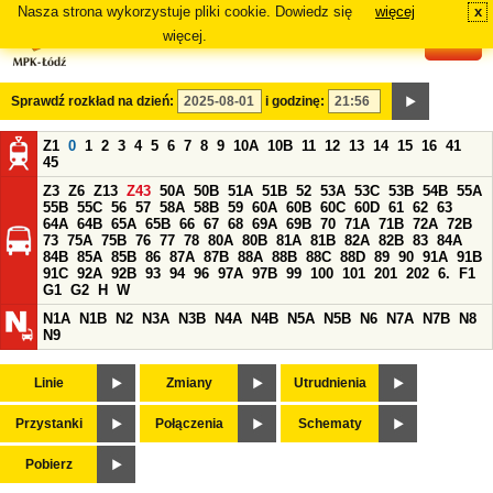
Nasza strona wykorzystuje pliki cookie. Dowiedz się
więcej
x
#
więcej.
Sprawdź rozkład na dzień:
i godzinę:
Z1
0
1
2
3
4
5
6
7
8
9
10A
10B
11
12
13
14
15
16
41
45
Z3
Z6
Z13
Z43
50A
50B
51A
51B
52
53A
53C
53B
54B
55A
55B
55C
56
57
58A
58B
59
60A
60B
60C
60D
61
62
63
64A
64B
65A
65B
66
67
68
69A
69B
70
71A
71B
72A
72B
73
75A
75B
76
77
78
80A
80B
81A
81B
82A
82B
83
84A
84B
85A
85B
86
87A
87B
88A
88B
88C
88D
89
90
91A
91B
91C
92A
92B
93
94
96
97A
97B
99
100
101
201
202
6.
F1
G1
G2
H
W
N1A
N1B
N2
N3A
N3B
N4A
N4B
N5A
N5B
N6
N7A
N7B
N8
N9
Linie
Zmiany
Utrudnienia
Przystanki
Połączenia
Schematy
Pobierz