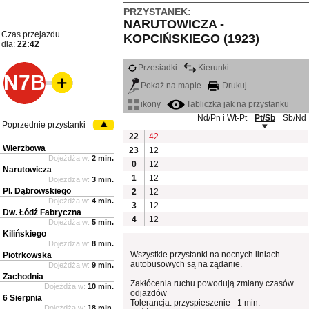
PRZYSTANEK:
NARUTOWICZA -
Czas przejazdu
KOPCIŃSKIEGO (1923)
dla:
22:42
Przesiadki
Kierunki
N7B
Pokaż na mapie
Drukuj
ikony
Tabliczka jak na przystanku
Nd/Pn i Wt-Pt
Pt/Sb
Sb/Nd
Poprzednie przystanki
22
42
Wierzbowa
23
12
Dojeżdża w:
2 min.
0
12
Narutowicza
1
12
Dojeżdża w:
3 min.
Pl. Dąbrowskiego
2
12
Dojeżdża w:
4 min.
3
12
Dw. Łódź Fabryczna
4
12
Dojeżdża w:
5 min.
Kilińskiego
Dojeżdża w:
8 min.
Wszystkie przystanki na nocnych liniach
Piotrkowska
autobusowych są na żądanie.
Dojeżdża w:
9 min.
Zachodnia
Zakłócenia ruchu powodują zmiany czasów
Dojeżdża w:
10 min.
odjazdów
6 Sierpnia
Tolerancja: przyspieszenie - 1 min.
Dojeżdża w:
18 min.