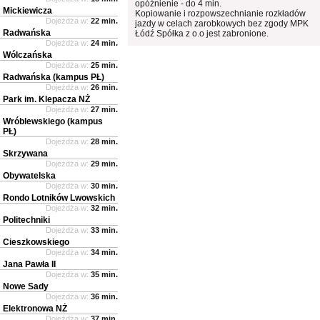
opóźnienie - do 4 min.
Mickiewicza
Kopiowanie i rozpowszechnianie rozkładów
Dojeżdża w:
22 min.
jazdy w celach zarobkowych bez zgody MPK
Radwańska
Łódź Spółka z o.o jest zabronione.
Dojeżdża w:
24 min.
Wólczańska
Dojeżdża w:
25 min.
Radwańska (kampus PŁ)
Dojeżdża w:
26 min.
Park im. Klepacza NŻ
Dojeżdża w:
27 min.
Wróblewskiego (kampus
PŁ)
Dojeżdża w:
28 min.
Skrzywana
Dojeżdża w:
29 min.
Obywatelska
Dojeżdża w:
30 min.
Rondo Lotników Lwowskich
Dojeżdża w:
32 min.
Politechniki
Dojeżdża w:
33 min.
Cieszkowskiego
Dojeżdża w:
34 min.
Jana Pawła II
Dojeżdża w:
35 min.
Nowe Sady
Dojeżdża w:
36 min.
Elektronowa NŻ
Dojeżdża w:
37 min.