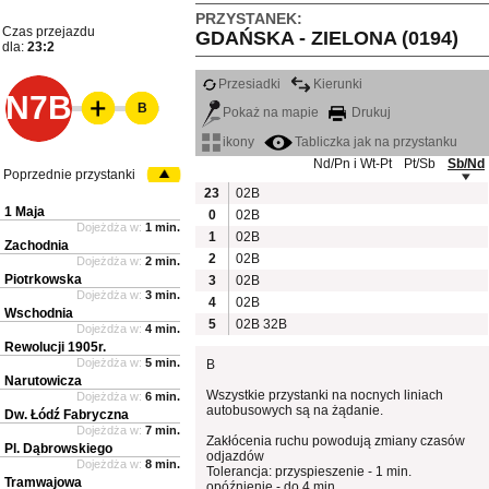
PRZYSTANEK:
Czas przejazdu
GDAŃSKA - ZIELONA (0194)
dla:
23:2
Przesiadki
Kierunki
N7B
B
Pokaż na mapie
Drukuj
ikony
Tabliczka jak na przystanku
Nd/Pn i Wt-Pt
Pt/Sb
Sb/Nd
Poprzednie przystanki
23
02B
1 Maja
0
02B
Dojeżdża w:
1 min.
1
02B
Zachodnia
2
02B
Dojeżdża w:
2 min.
Piotrkowska
3
02B
Dojeżdża w:
3 min.
4
02B
Wschodnia
5
02B
32B
Dojeżdża w:
4 min.
Rewolucji 1905r.
Dojeżdża w:
5 min.
B
Narutowicza
Wszystkie przystanki na nocnych liniach
Dojeżdża w:
6 min.
autobusowych są na żądanie.
Dw. Łódź Fabryczna
Dojeżdża w:
7 min.
Zakłócenia ruchu powodują zmiany czasów
Pl. Dąbrowskiego
odjazdów
Dojeżdża w:
8 min.
Tolerancja: przyspieszenie - 1 min.
Tramwajowa
opóźnienie - do 4 min.