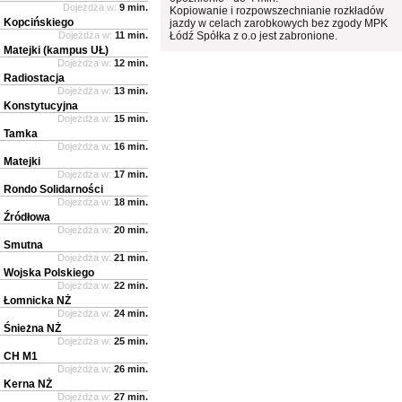
Dojeżdża w:
9 min.
Kopiowanie i rozpowszechnianie rozkładów
Kopcińskiego
jazdy w celach zarobkowych bez zgody MPK
Dojeżdża w:
11 min.
Łódź Spółka z o.o jest zabronione.
Matejki (kampus UŁ)
Dojeżdża w:
12 min.
Radiostacja
Dojeżdża w:
13 min.
Konstytucyjna
Dojeżdża w:
15 min.
Tamka
Dojeżdża w:
16 min.
Matejki
Dojeżdża w:
17 min.
Rondo Solidarności
Dojeżdża w:
18 min.
Źródłowa
Dojeżdża w:
20 min.
Smutna
Dojeżdża w:
21 min.
Wojska Polskiego
Dojeżdża w:
22 min.
Łomnicka NŻ
Dojeżdża w:
24 min.
Śnieżna NŻ
Dojeżdża w:
25 min.
CH M1
Dojeżdża w:
26 min.
Kerna NŻ
Dojeżdża w:
27 min.