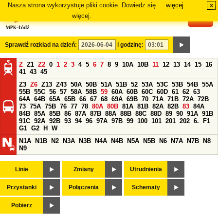
Nasza strona wykorzystuje pliki cookie. Dowiedz się
więcej
x
#
więcej.
Sprawdź rozkład na dzień:
i godzinę:
Z
Z1
Z2
0
1
2
3
4
5
6
7
8
9
10A
10B
11
12
13
14
15
16
41
43
45
Z3
Z6
Z13
Z43
50A
50B
51A
51B
52
53A
53C
53B
54B
55A
55B
55C
56
57
58A
58B
59
60A
60B
60C
60D
61
62
63
64A
64B
65A
65B
66
67
68
69A
69B
70
71A
71B
72A
72B
73
75A
75B
76
77
78
80A
80B
81A
81B
82A
82B
83
84A
84B
85A
85B
86
87A
87B
88A
88B
88C
88D
89
90
91A
91B
91C
92A
92B
93
94
96
97A
97B
99
100
101
201
202
6.
F1
G1
G2
H
W
N1A
N1B
N2
N3A
N3B
N4A
N4B
N5A
N5B
N6
N7A
N7B
N8
N9
Linie
Zmiany
Utrudnienia
Przystanki
Połączenia
Schematy
Pobierz