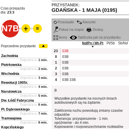
PRZYSTANEK:
Czas przejazdu
GDAŃSKA - 1 MAJA (0195)
dla:
23:3
Przesiadki
Kierunki
N7B
B
Pokaż na mapie
Drukuj
ikony
Tabliczka jak na przystanku
Nd/Pn i Wt-Pt
Pt/Sb
Sb/Nd
Poprzednie przystanki
23
03B
Zachodnia
0
03B
Dojeżdża w:
1 min.
1
03B
Piotrkowska
2
03B
Dojeżdża w:
2 min.
Wschodnia
3
03B
Dojeżdża w:
3 min.
4
03B
33B
Rewolucji 1905r.
Dojeżdża w:
4 min.
B
Narutowicza
Dojeżdża w:
5 min.
Wszystkie przystanki na nocnych liniach
Dw. Łódź Fabryczna
autobusowych są na żądanie.
Dojeżdża w:
6 min.
Pl. Dąbrowskiego
Zakłócenia ruchu powodują zmiany czasów
Dojeżdża w:
7 min.
odjazdów
Tramwajowa
Tolerancja: przyspieszenie - 1 min.
Dojeżdża w:
8 min.
opóźnienie - do 4 min.
Kopiowanie i rozpowszechnianie rozkładów
Kopcińskiego