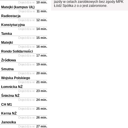
jazdy w celach zarobkowych bez zgody MPK
Dojeżdża w:
10 min.
Łódź Spółka z o.o jest zabronione.
Matejki (kampus UŁ)
Dojeżdża w:
11 min.
Radiostacja
Dojeżdża w:
12 min.
Konstytucyjna
Dojeżdża w:
14 min.
Tamka
Dojeżdża w:
15 min.
Matejki
Dojeżdża w:
16 min.
Rondo Solidarności
Dojeżdża w:
17 min.
Źródłowa
Dojeżdża w:
19 min.
Smutna
Dojeżdża w:
20 min.
Wojska Polskiego
Dojeżdża w:
21 min.
Łomnicka NŻ
Dojeżdża w:
23 min.
Śnieżna NŻ
Dojeżdża w:
24 min.
CH M1
Dojeżdża w:
25 min.
Kerna NŻ
Dojeżdża w:
26 min.
Janosika
Dojeżdża w:
27 min.