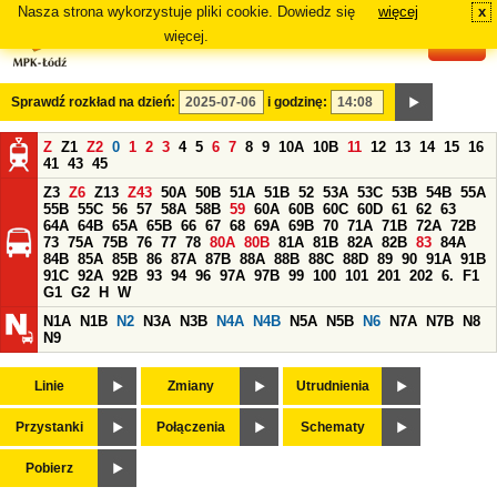
Nasza strona wykorzystuje pliki cookie. Dowiedz się
więcej
x
#
więcej.
Sprawdź rozkład na dzień:
i godzinę:
Z
Z1
Z2
0
1
2
3
4
5
6
7
8
9
10A
10B
11
12
13
14
15
16
41
43
45
Z3
Z6
Z13
Z43
50A
50B
51A
51B
52
53A
53C
53B
54B
55A
55B
55C
56
57
58A
58B
59
60A
60B
60C
60D
61
62
63
64A
64B
65A
65B
66
67
68
69A
69B
70
71A
71B
72A
72B
73
75A
75B
76
77
78
80A
80B
81A
81B
82A
82B
83
84A
84B
85A
85B
86
87A
87B
88A
88B
88C
88D
89
90
91A
91B
91C
92A
92B
93
94
96
97A
97B
99
100
101
201
202
6.
F1
G1
G2
H
W
N1A
N1B
N2
N3A
N3B
N4A
N4B
N5A
N5B
N6
N7A
N7B
N8
N9
Linie
Zmiany
Utrudnienia
Przystanki
Połączenia
Schematy
Pobierz