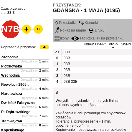
PRZYSTANEK:
Czas przejazdu
GDAŃSKA - 1 MAJA (0195)
dla:
23:3
Przesiadki
Kierunki
N7B
B
Pokaż na mapie
Drukuj
ikony
Tabliczka jak na przystanku
Nd/Pn i Wt-Pt
Pt/Sb
Sb/Nd
Poprzednie przystanki
23
03B
Zachodnia
0
03B
Dojeżdża w:
1 min.
1
03B
Piotrkowska
2
03B
Dojeżdża w:
2 min.
Wschodnia
3
03B
Dojeżdża w:
3 min.
4
03B
33B
Rewolucji 1905r.
Dojeżdża w:
4 min.
B
Narutowicza
Dojeżdża w:
5 min.
Wszystkie przystanki na nocnych liniach
Dw. Łódź Fabryczna
autobusowych są na żądanie.
Dojeżdża w:
6 min.
Pl. Dąbrowskiego
Zakłócenia ruchu powodują zmiany czasów
Dojeżdża w:
7 min.
odjazdów
Tramwajowa
Tolerancja: przyspieszenie - 1 min.
Dojeżdża w:
8 min.
opóźnienie - do 4 min.
Kopiowanie i rozpowszechnianie rozkładów
Kopcińskiego