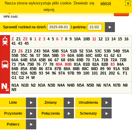
Nasza strona wykorzystuje pliki cookie. Dowiedz się
więcej
x
#
więcej.
Sprawdź rozkład na dzień:
i godzinę:
Z
Z1
Z2
0
1
2
3
4
5
6
7
8
9
10A
10B
11
12
13
14
15
16
41
43
45
Z3
Z6
Z13
Z43
50A
50B
51A
51B
52
53A
53C
53B
54B
55A
55B
55C
56
57
58A
58B
59
60A
60B
60C
60D
61
62
63
64A
64B
65A
65B
66
67
68
69A
69B
70
71A
71B
72A
72B
73
75A
75B
76
77
78
80A
80B
81A
81B
82A
82B
83
84A
84B
85A
85B
86
87A
87B
88A
88B
88C
88D
89
90
91A
91B
91C
92A
92B
93
94
96
97A
97B
99
100
101
201
202
6.
F1
G1
G2
H
W
N1A
N1B
N2
N3A
N3B
N4A
N4B
N5A
N5B
N6
N7A
N7B
N8
N9
Linie
Zmiany
Utrudnienia
Przystanki
Połączenia
Schematy
Pobierz