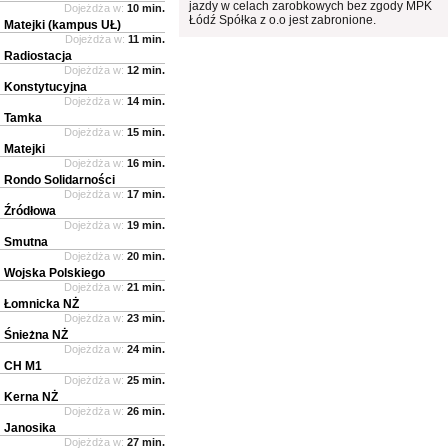
jazdy w celach zarobkowych bez zgody MPK
Dojeżdża w:
10 min.
Łódź Spółka z o.o jest zabronione.
Matejki (kampus UŁ)
Dojeżdża w:
11 min.
Radiostacja
Dojeżdża w:
12 min.
Konstytucyjna
Dojeżdża w:
14 min.
Tamka
Dojeżdża w:
15 min.
Matejki
Dojeżdża w:
16 min.
Rondo Solidarności
Dojeżdża w:
17 min.
Źródłowa
Dojeżdża w:
19 min.
Smutna
Dojeżdża w:
20 min.
Wojska Polskiego
Dojeżdża w:
21 min.
Łomnicka NŻ
Dojeżdża w:
23 min.
Śnieżna NŻ
Dojeżdża w:
24 min.
CH M1
Dojeżdża w:
25 min.
Kerna NŻ
Dojeżdża w:
26 min.
Janosika
Dojeżdża w:
27 min.