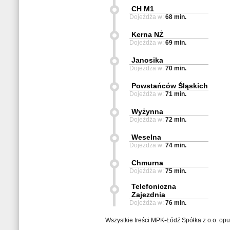
CH M1
Dojeżdża w:
68 min.
Kerna NŻ
Dojeżdża w:
69 min.
Janosika
Dojeżdża w:
70 min.
Powstańców Śląskich
Dojeżdża w:
71 min.
Wyżynna
Dojeżdża w:
72 min.
Weselna
Dojeżdża w:
74 min.
Chmurna
Dojeżdża w:
75 min.
Telefoniczna
Zajezdnia
Dojeżdża w:
76 min.
Wszystkie treści MPK-Łódź Spółka z o.o. op