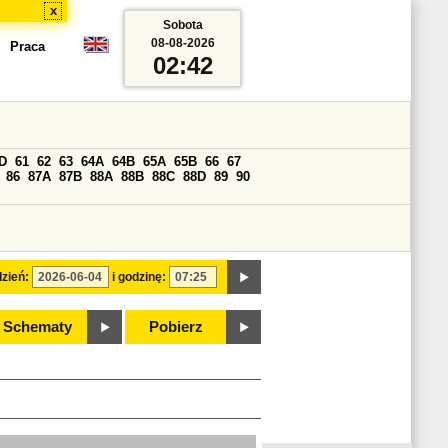
x
Sobota
08-08-2026
Praca
02:42
D
61
62
63
64A
64B
65A
65B
66
67
86
87A
87B
88A
88B
88C
88D
89
90
zień:
i godzinę:
Schematy
Pobierz