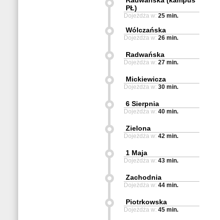
Radwańska (kampus
PŁ)
Dojeżdża w:
25 min.
Wólczańska
Dojeżdża w:
26 min.
Radwańska
Dojeżdża w:
27 min.
Mickiewicza
Dojeżdża w:
30 min.
6 Sierpnia
Dojeżdża w:
40 min.
Zielona
Dojeżdża w:
42 min.
1 Maja
Dojeżdża w:
43 min.
Zachodnia
Dojeżdża w:
44 min.
Piotrkowska
Dojeżdża w:
45 min.