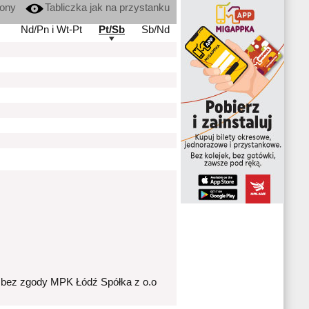
kony
Tabliczka jak na przystanku
Nd/Pn i Wt-Pt
Pt/Sb
Sb/Nd
 bez zgody MPK Łódź Spółka z o.o