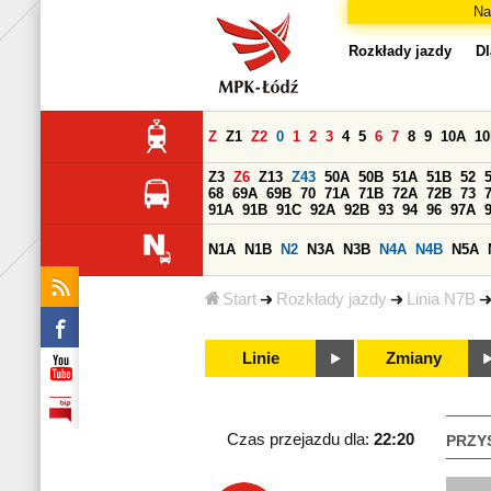
Na
Rozkłady jazdy
Dl
Z
Z1
Z2
0
1
2
3
4
5
6
7
8
9
10A
1
Z3
Z6
Z13
Z43
50A
50B
51A
51B
52
68
69A
69B
70
71A
71B
72A
72B
73
91A
91B
91C
92A
92B
93
94
96
97A
N1A
N1B
N2
N3A
N3B
N4A
N4B
N5A
Start
Rozkłady jazdy
Linia N7B
Linie
Zmiany
Czas przejazdu dla:
22:20
PRZY