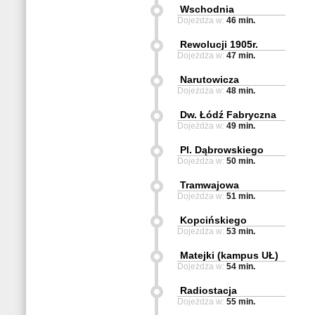
Wschodnia
Dojeżdża w:
46 min.
Rewolucji 1905r.
Dojeżdża w:
47 min.
Narutowicza
Dojeżdża w:
48 min.
Dw. Łódź Fabryczna
Dojeżdża w:
49 min.
Pl. Dąbrowskiego
Dojeżdża w:
50 min.
Tramwajowa
Dojeżdża w:
51 min.
Kopcińskiego
Dojeżdża w:
53 min.
Matejki (kampus UŁ)
Dojeżdża w:
54 min.
Radiostacja
Dojeżdża w:
55 min.