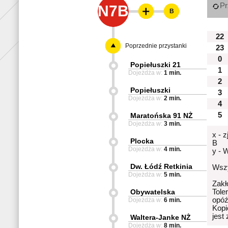
Pr
N7B
B
22
Poprzednie przystanki
23
0
Popiełuszki 21
1
Dojeżdża w:
1 min.
2
Popiełuszki
3
Dojeżdża w:
2 min.
4
5
Maratońska 91 NŻ
Dojeżdża w:
3 min.
x - 
Plocka
B
Dojeżdża w:
4 min.
y - 
Dw. Łódź Retkinia
Wszy
Dojeżdża w:
5 min.
Zakł
Obywatelska
Tole
opóź
Dojeżdża w:
6 min.
Kopi
jest
Waltera-Janke NŻ
Dojeżdża w:
8 min.