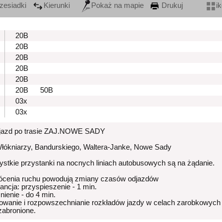
zesiadki
Kierunki
Pokaż na mapie
Drukuj
i
20B
20B
20B
20B
20B
20B
50B
03x
03x
zjazd po trasie ZAJ.NOWE SADY
Włókniarzy, Bandurskiego, Waltera-Janke, Nowe Sady
stkie przystanki na nocnych liniach autobusowych są na żądanie.
ócenia ruchu powodują zmiany czasów odjazdów
rancja: przyspieszenie - 1 min.
nienie - do 4 min.
owanie i rozpowszechnianie rozkładów jazdy w celach zarobkowych
 zabronione.