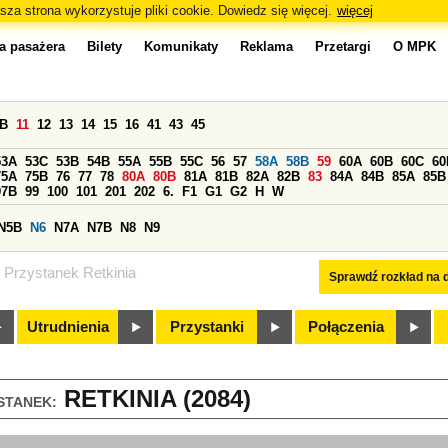
sza strona wykorzystuje pliki cookie. Dowiedz się więcej.
więcej
a pasażera
Bilety
Komunikaty
Reklama
Przetargi
O MPK
0B
11
12
13
14
15
16
41
43
45
53A
53C
53B
54B
55A
55B
55C
56
57
58A
58B
59
60A
60B
60C
60
75A
75B
76
77
78
80A
80B
81A
81B
82A
82B
83
84A
84B
85A
85B
97B
99
100
101
201
202
6.
F1
G1
G2
H
W
N5B
N6
N7A
N7B
N8
N9
Przystanek Retkinia
Sprawdź rozkład na d
Utrudnienia
Przystanki
Połączenia
RETKINIA (2084)
STANEK: