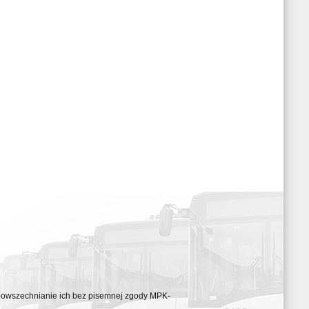
ozpowszechnianie ich bez pisemnej zgody MPK-