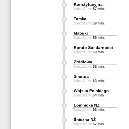
Konstytucyjna
Dojeżdża w:
57 min.
Tamka
Dojeżdża w:
58 min.
Matejki
Dojeżdża w:
59 min.
Rondo Solidarności
Dojeżdża w:
60 min.
Źródłowa
Dojeżdża w:
62 min.
Smutna
Dojeżdża w:
63 min.
Wojska Polskiego
Dojeżdża w:
64 min.
Łomnicka NŻ
Dojeżdża w:
66 min.
Śnieżna NŻ
Dojeżdża w:
67 min.