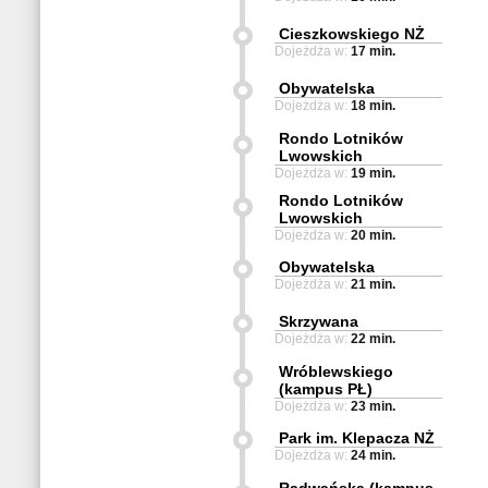
Cieszkowskiego NŻ
Dojeżdża w:
17 min.
Obywatelska
Dojeżdża w:
18 min.
Rondo Lotników
Lwowskich
Dojeżdża w:
19 min.
Rondo Lotników
Lwowskich
Dojeżdża w:
20 min.
Obywatelska
Dojeżdża w:
21 min.
Skrzywana
Dojeżdża w:
22 min.
Wróblewskiego
(kampus PŁ)
Dojeżdża w:
23 min.
Park im. Klepacza NŻ
Dojeżdża w:
24 min.