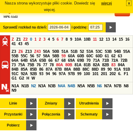
Nasza strona wykorzystuje pliki cookie. Dowiedz się
więcej
x
#
więcej.
Sprawdź rozkład na dzień:
i godzinę:
Z
Z1
Z2
0
1
2
3
4
5
6
7
8
9
10A
10B
11
12
13
14
15
16
41
43
45
Z3
Z6
Z13
Z43
50A
50B
51A
51B
52
53A
53C
53B
54B
55A
55B
55C
56
57
58A
58B
59
60A
60B
60C
60D
61
62
63
64A
64B
65A
65B
66
67
68
69A
69B
70
71A
71B
72A
72B
73
75A
75B
76
77
78
80A
80B
81A
81B
82A
82B
83
84A
84B
85A
85B
86
87A
87B
88A
88B
88C
88D
89
90
91A
91B
91C
92A
92B
93
94
96
97A
97B
99
100
101
201
202
6.
F1
G1
G2
H
W
N1A
N1B
N2
N3A
N3B
N4A
N4B
N5A
N5B
N6
N7A
N7B
N8
N9
Linie
Zmiany
Utrudnienia
Przystanki
Połączenia
Schematy
Pobierz