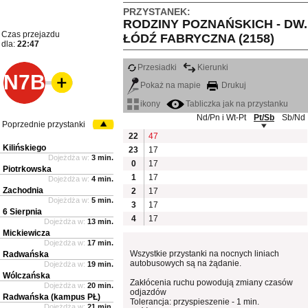
PRZYSTANEK:
RODZINY POZNAŃSKICH - DW.
Czas przejazdu
ŁÓDŹ FABRYCZNA (2158)
dla:
22:47
Przesiadki
Kierunki
N7B
Pokaż na mapie
Drukuj
ikony
Tabliczka jak na przystanku
Nd/Pn i Wt-Pt
Pt/Sb
Sb/Nd
Poprzednie przystanki
22
47
Kilińskiego
23
17
Dojeżdża w:
3 min.
0
17
Piotrkowska
1
17
Dojeżdża w:
4 min.
Zachodnia
2
17
Dojeżdża w:
5 min.
3
17
6 Sierpnia
4
17
Dojeżdża w:
13 min.
Mickiewicza
Dojeżdża w:
17 min.
Wszystkie przystanki na nocnych liniach
Radwańska
autobusowych są na żądanie.
Dojeżdża w:
19 min.
Wólczańska
Zakłócenia ruchu powodują zmiany czasów
Dojeżdża w:
20 min.
odjazdów
Radwańska (kampus PŁ)
Tolerancja: przyspieszenie - 1 min.
Dojeżdża w:
21 min.