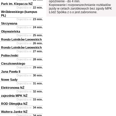
opóźnienie - do 4 min.
Park im. Klepacza NŻ
Kopiowanie i rozpowszechnianie rozkładów
Dojeżdża w:
22 min.
jazdy w celach zarobkowych bez zgody MPK
Wróblewskiego (kampus
Łódź Spółka z o.o jest zabronione.
PŁ)
Dojeżdża w:
23 min.
Skrzywana
Dojeżdża w:
24 min.
Obywatelska
Dojeżdża w:
25 min.
Rondo Lotników Lwowskich
Dojeżdża w:
26 min.
Rondo Lotników Lwowskich
Dojeżdża w:
27 min.
Politechniki
Dojeżdża w:
28 min.
Cieszkowskiego
Dojeżdża w:
29 min.
Jana Pawła II
Dojeżdża w:
30 min.
Nowe Sady
Dojeżdża w:
31 min.
Elektronowa NŻ
Dojeżdża w:
32 min.
zajezdnia MPK NŻ
Dojeżdża w:
33 min.
ROD Olimpijka NŻ
Dojeżdża w:
34 min.
Waltera-Janke NŻ
Dojeżdża w:
34 min.