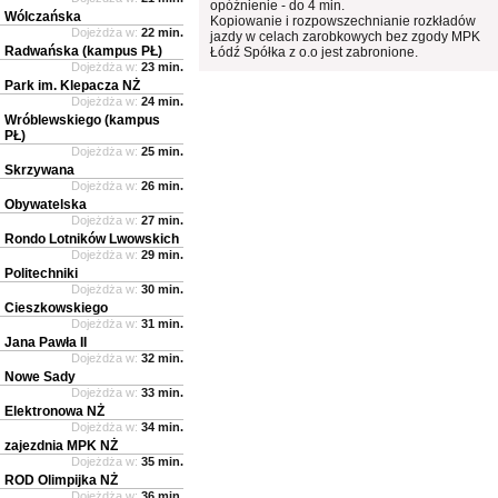
opóźnienie - do 4 min.
Wólczańska
Kopiowanie i rozpowszechnianie rozkładów
Dojeżdża w:
22 min.
jazdy w celach zarobkowych bez zgody MPK
Radwańska (kampus PŁ)
Łódź Spółka z o.o jest zabronione.
Dojeżdża w:
23 min.
Park im. Klepacza NŻ
Dojeżdża w:
24 min.
Wróblewskiego (kampus
PŁ)
Dojeżdża w:
25 min.
Skrzywana
Dojeżdża w:
26 min.
Obywatelska
Dojeżdża w:
27 min.
Rondo Lotników Lwowskich
Dojeżdża w:
29 min.
Politechniki
Dojeżdża w:
30 min.
Cieszkowskiego
Dojeżdża w:
31 min.
Jana Pawła II
Dojeżdża w:
32 min.
Nowe Sady
Dojeżdża w:
33 min.
Elektronowa NŻ
Dojeżdża w:
34 min.
zajezdnia MPK NŻ
Dojeżdża w:
35 min.
ROD Olimpijka NŻ
Dojeżdża w:
36 min.