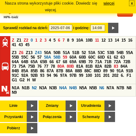
Nasza strona wykorzystuje pliki cookie. Dowiedz się
więcej
x
#
więcej.
Sprawdź rozkład na dzień:
i godzinę:
Z
Z1
Z2
0
1
2
3
4
5
6
7
8
9
10A
10B
11
12
13
14
15
16
41
43
45
Z3
Z6
Z13
Z43
50A
50B
51A
51B
52
53A
53C
53B
54B
55A
55B
55C
56
57
58A
58B
59
60A
60B
60C
60D
61
62
63
64A
64B
65A
65B
66
67
68
69A
69B
70
71A
71B
72A
72B
73
75A
75B
76
77
78
80A
80B
81A
81B
82A
82B
83
84A
84B
85A
85B
86
87A
87B
88A
88B
88C
88D
89
90
91A
91B
91C
92A
92B
93
94
96
97A
97B
99
100
101
201
202
6.
F1
G1
G2
H
W
N1A
N1B
N2
N3A
N3B
N4A
N4B
N5A
N5B
N6
N7A
N7B
N8
N9
Linie
Zmiany
Utrudnienia
Przystanki
Połączenia
Schematy
Pobierz