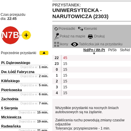
PRZYSTANEK:
UNIWERSYTECKA -
Czas przejazdu
NARUTOWICZA (2303)
dla:
22:45
Przesiadki
Kierunki
N7B
Pokaż na mapie
Drukuj
ikony
Tabliczka jak na przystanku
Nd/Pn i Wt-Pt
Pt/Sb
Sb/Nd
Poprzednie przystanki
22
45
Pl. Dąbrowskiego
23
15
Dojeżdża w:
1 min.
0
15
Dw. Łódź Fabryczna
1
15
Dojeżdża w:
2 min.
Kilińskiego
2
15
Dojeżdża w:
5 min.
3
15
Piotrkowska
4
15
Dojeżdża w:
6 min.
Zachodnia
Dojeżdża w:
7 min.
Wszystkie przystanki na nocnych liniach
6 Sierpnia
autobusowych są na żądanie.
Dojeżdża w:
15 min.
Mickiewicza
Zakłócenia ruchu powodują zmiany czasów
Dojeżdża w:
19 min.
odjazdów
Radwańska
Tolerancja: przyspieszenie - 1 min.
Dojeżdża w:
21 min.