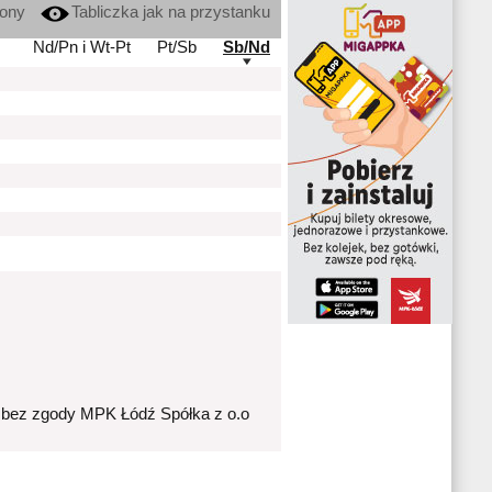
kony
Tabliczka jak na przystanku
Nd/Pn i Wt-Pt
Pt/Sb
Sb/Nd
 bez zgody MPK Łódź Spółka z o.o