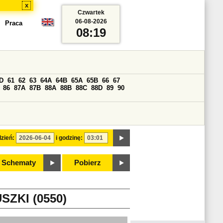
x
Czwartek
06-08-2026
Praca
08:19
D
61
62
63
64A
64B
65A
65B
66
67
86
87A
87B
88A
88B
88C
88D
89
90
zień:
i godzinę:
Schematy
Pobierz
ZKI (0550)