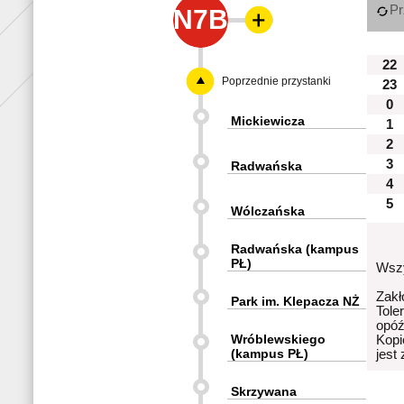
Pr
N7B
22
Poprzednie przystanki
23
0
Mickiewicza
1
2
3
Radwańska
4
5
Wólczańska
Radwańska (kampus
PŁ)
Wszy
Zakł
Park im. Klepacza NŻ
Tole
opóź
Wróblewskiego
Kopi
(kampus PŁ)
jest
Skrzywana