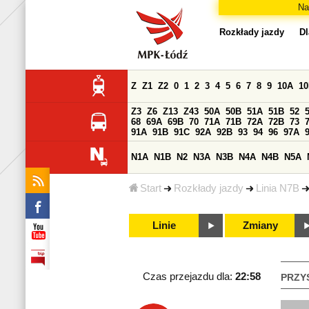
Na
Rozkłady jazdy
Dl
Z
Z1
Z2
0
1
2
3
4
5
6
7
8
9
10A
1
Z3
Z6
Z13
Z43
50A
50B
51A
51B
52
68
69A
69B
70
71A
71B
72A
72B
73
91A
91B
91C
92A
92B
93
94
96
97A
N1A
N1B
N2
N3A
N3B
N4A
N4B
N5A
Start
Rozkłady jazdy
Linia N7B
Linie
Zmiany
Czas przejazdu dla:
22:58
PRZY