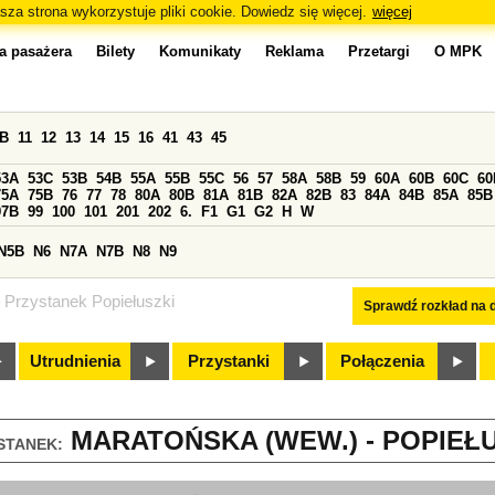
sza strona wykorzystuje pliki cookie. Dowiedz się więcej.
więcej
a pasażera
Bilety
Komunikaty
Reklama
Przetargi
O MPK
0B
11
12
13
14
15
16
41
43
45
53A
53C
53B
54B
55A
55B
55C
56
57
58A
58B
59
60A
60B
60C
60
75A
75B
76
77
78
80A
80B
81A
81B
82A
82B
83
84A
84B
85A
85B
97B
99
100
101
201
202
6.
F1
G1
G2
H
W
N5B
N6
N7A
N7B
N8
N9
Przystanek Popiełuszki
Sprawdź rozkład na d
Utrudnienia
Przystanki
Połączenia
MARATOŃSKA (WEW.) - POPIEŁUS
STANEK: