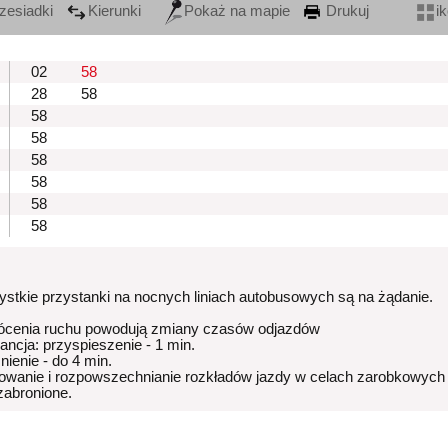
zesiadki
Kierunki
Pokaż na mapie
Drukuj
i
02
58
28
58
58
58
58
58
58
58
stkie przystanki na nocnych liniach autobusowych są na żądanie.
ócenia ruchu powodują zmiany czasów odjazdów
rancja: przyspieszenie - 1 min.
nienie - do 4 min.
owanie i rozpowszechnianie rozkładów jazdy w celach zarobkowych
 zabronione.