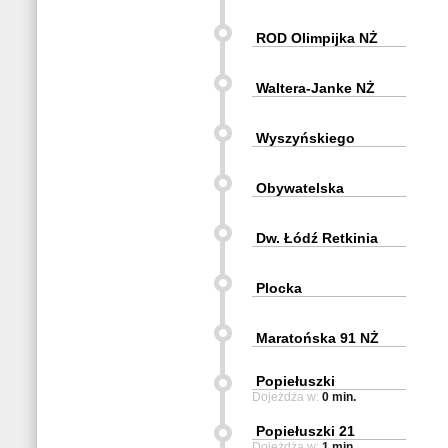
ROD Olimpijka NŻ
Waltera-Janke NŻ
Wyszyńskiego
Obywatelska
Dw. Łódź Retkinia
Plocka
Maratońska 91 NŻ
Popiełuszki
Dojeżdża w:
0 min.
Popiełuszki 21
Dojeżdża w:
1 min.