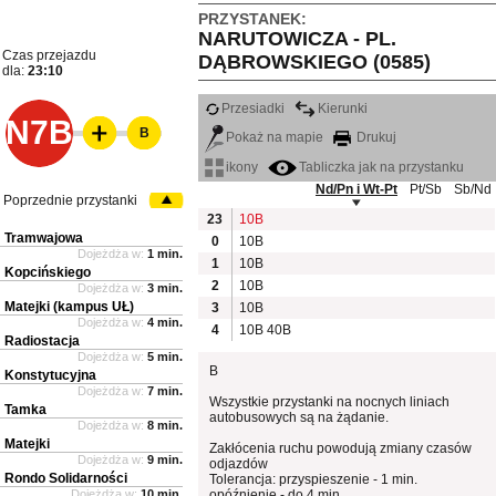
PRZYSTANEK:
NARUTOWICZA - PL.
Czas przejazdu
DĄBROWSKIEGO (0585)
dla:
23:10
Przesiadki
Kierunki
N7B
B
Pokaż na mapie
Drukuj
ikony
Tabliczka jak na przystanku
Nd/Pn i Wt-Pt
Pt/Sb
Sb/Nd
Poprzednie przystanki
23
10B
Tramwajowa
0
10B
Dojeżdża w:
1 min.
1
10B
Kopcińskiego
2
10B
Dojeżdża w:
3 min.
Matejki (kampus UŁ)
3
10B
Dojeżdża w:
4 min.
4
10B
40B
Radiostacja
Dojeżdża w:
5 min.
B
Konstytucyjna
Dojeżdża w:
7 min.
Wszystkie przystanki na nocnych liniach
Tamka
autobusowych są na żądanie.
Dojeżdża w:
8 min.
Matejki
Zakłócenia ruchu powodują zmiany czasów
Dojeżdża w:
9 min.
odjazdów
Rondo Solidarności
Tolerancja: przyspieszenie - 1 min.
Dojeżdża w:
10 min.
opóźnienie - do 4 min.