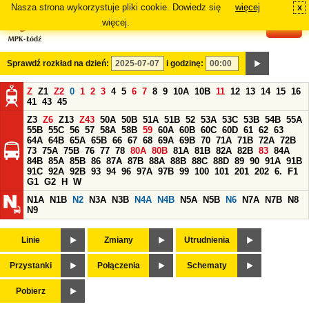
Nasza strona wykorzystuje pliki cookie. Dowiedz się
więcej
x
#
więcej.
Sprawdź rozkład na dzień:
i godzinę:
Z
Z1
Z2
0
1
2
3
4
5
6
7
8
9
10A
10B
11
12
13
14
15
16
41
43
45
Z3
Z6
Z13
Z43
50A
50B
51A
51B
52
53A
53C
53B
54B
55A
55B
55C
56
57
58A
58B
59
60A
60B
60C
60D
61
62
63
64A
64B
65A
65B
66
67
68
69A
69B
70
71A
71B
72A
72B
73
75A
75B
76
77
78
80A
80B
81A
81B
82A
82B
83
84A
84B
85A
85B
86
87A
87B
88A
88B
88C
88D
89
90
91A
91B
91C
92A
92B
93
94
96
97A
97B
99
100
101
201
202
6.
F1
G1
G2
H
W
N1A
N1B
N2
N3A
N3B
N4A
N4B
N5A
N5B
N6
N7A
N7B
N8
N9
Linie
Zmiany
Utrudnienia
Przystanki
Połączenia
Schematy
Pobierz