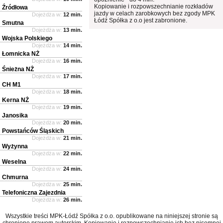
Kopiowanie i rozpowszechnianie rozkładów
Źródłowa
jazdy w celach zarobkowych bez zgody MPK
Dojeżdża w:
12 min.
Łódź Spółka z o.o jest zabronione.
Smutna
Dojeżdża w:
13 min.
Wojska Polskiego
Dojeżdża w:
14 min.
Łomnicka NŻ
Dojeżdża w:
16 min.
Śnieżna NŻ
Dojeżdża w:
17 min.
CH M1
Dojeżdża w:
18 min.
Kerna NŻ
Dojeżdża w:
19 min.
Janosika
Dojeżdża w:
20 min.
Powstańców Śląskich
Dojeżdża w:
21 min.
Wyżynna
Dojeżdża w:
22 min.
Weselna
Dojeżdża w:
24 min.
Chmurna
Dojeżdża w:
25 min.
Telefoniczna Zajezdnia
Dojeżdża w:
26 min.
Wszystkie treści MPK-Łódź Spółka z o.o. opublikowane na niniejszej stronie są
chronione prawem autorskim. Kopiowanie i rozpowszechnianie ich bez pisemnej