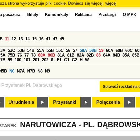
sza strona wykorzystuje pliki cookie. Dowiedz się więcej.
więcej
a pasażera
Bilety
Komunikaty
Reklama
Przetargi
O MPK
0B
11
12
13
14
15
16
41
43
45
53A
53C
53B
54B
55A
55B
55C
56
57
58A
58B
59
60A
60B
60C
60
75A
75B
76
77
78
80A
80B
81A
81B
82A
82B
83
84A
84B
85A
85B
97B
99
100
101
201
202
6.
F1
G1
G2
H
W
N5B
N6
N7A
N7B
N8
N9
Przystanek Pl. Dąbrowskiego
Sprawdź rozkład na d
Utrudnienia
Przystanki
Połączenia
NARUTOWICZA - PL. DĄBROWSKI
STANEK: