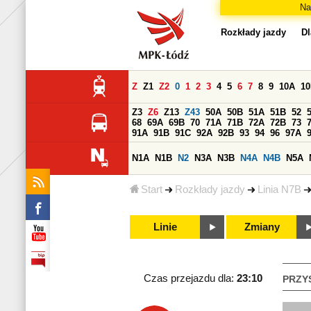
Na
Rozkłady jazdy
Dl
Z
Z1
Z2
0
1
2
3
4
5
6
7
8
9
10A
1
Z3
Z6
Z13
Z43
50A
50B
51A
51B
52
68
69A
69B
70
71A
71B
72A
72B
73
91A
91B
91C
92A
92B
93
94
96
97A
N1A
N1B
N2
N3A
N3B
N4A
N4B
N5A
Start
Rozkłady jazdy
Linia N7B
Linie
Zmiany
Czas przejazdu dla:
23:10
PRZY