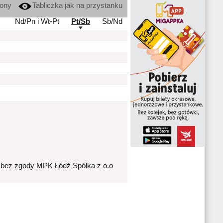
kony
Tabliczka jak na przystanku
Nd/Pn i Wt-Pt
Pt/Sb
Sb/Nd
 bez zgody MPK Łódź Spółka z o.o