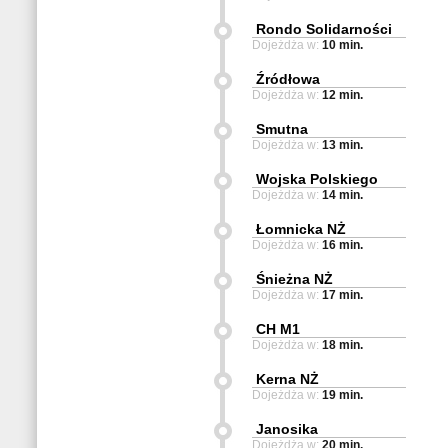
Rondo Solidarności
Dojeżdża w:
10 min.
Źródłowa
Dojeżdża w:
12 min.
Smutna
Dojeżdża w:
13 min.
Wojska Polskiego
Dojeżdża w:
14 min.
Łomnicka NŻ
Dojeżdża w:
16 min.
Śnieżna NŻ
Dojeżdża w:
17 min.
CH M1
Dojeżdża w:
18 min.
Kerna NŻ
Dojeżdża w:
19 min.
Janosika
Dojeżdża w:
20 min.