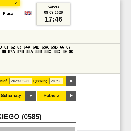
x
Sobota
08-08-2026
Praca
17:46
D
61
62
63
64A
64B
65A
65B
66
67
86
87A
87B
88A
88B
88C
88D
89
90
zień:
i godzinę:
Schematy
Pobierz
EGO (0585)