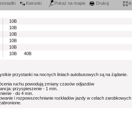
zesiadki
Kierunki
Pokaż na mapie
Drukuj
i
10B
10B
10B
10B
10B
10B
40B
stkie przystanki na nocnych liniach autobusowych są na żądanie.
ócenia ruchu powodują zmiany czasów odjazdów
rancja: przyspieszenie - 1 min.
nienie - do 4 min.
owanie i rozpowszechnianie rozkładów jazdy w celach zarobkowych
 zabronione.