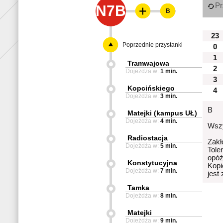
Pr
N7B
B
23
Poprzednie przystanki
0
1
Tramwajowa
2
Dojeżdża w:
1 min.
3
Kopcińskiego
4
Dojeżdża w:
3 min.
B
Matejki (kampus UŁ)
Dojeżdża w:
4 min.
Wszy
Radiostacja
Zakł
Dojeżdża w:
5 min.
Tole
opóź
Konstytucyjna
Kopi
Dojeżdża w:
7 min.
jest
Tamka
Dojeżdża w:
8 min.
Matejki
Dojeżdża w:
9 min.