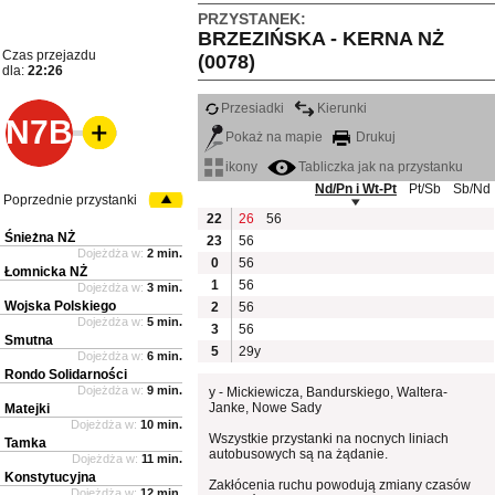
PRZYSTANEK:
BRZEZIŃSKA - KERNA NŻ
Czas przejazdu
(0078)
dla:
22:26
Przesiadki
Kierunki
N7B
Pokaż na mapie
Drukuj
ikony
Tabliczka jak na przystanku
Nd/Pn i Wt-Pt
Pt/Sb
Sb/Nd
Poprzednie przystanki
22
26
56
Śnieżna NŻ
23
56
Dojeżdża w:
2 min.
0
56
Łomnicka NŻ
1
56
Dojeżdża w:
3 min.
Wojska Polskiego
2
56
Dojeżdża w:
5 min.
3
56
Smutna
5
29y
Dojeżdża w:
6 min.
Rondo Solidarności
Dojeżdża w:
9 min.
y - Mickiewicza, Bandurskiego, Waltera-
Janke, Nowe Sady
Matejki
Dojeżdża w:
10 min.
Wszystkie przystanki na nocnych liniach
Tamka
autobusowych są na żądanie.
Dojeżdża w:
11 min.
Konstytucyjna
Zakłócenia ruchu powodują zmiany czasów
Dojeżdża w:
12 min.