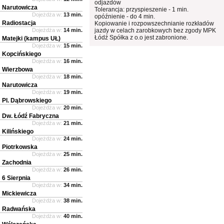
odjazdów
Narutowicza
Tolerancja: przyspieszenie - 1 min.
Dojeżdża w:
13 min.
opóźnienie - do 4 min.
Radiostacja
Kopiowanie i rozpowszechnianie rozkładów
Dojeżdża w:
14 min.
jazdy w celach zarobkowych bez zgody MPK
Łódź Spółka z o.o jest zabronione.
Matejki (kampus UŁ)
Dojeżdża w:
15 min.
Kopcińskiego
Dojeżdża w:
16 min.
Wierzbowa
Dojeżdża w:
18 min.
Narutowicza
Dojeżdża w:
19 min.
Pl. Dąbrowskiego
Dojeżdża w:
20 min.
Dw. Łódź Fabryczna
Dojeżdża w:
21 min.
Kilińskiego
Dojeżdża w:
24 min.
Piotrkowska
Dojeżdża w:
25 min.
Zachodnia
Dojeżdża w:
26 min.
6 Sierpnia
Dojeżdża w:
34 min.
Mickiewicza
Dojeżdża w:
38 min.
Radwańska
Dojeżdża w:
40 min.