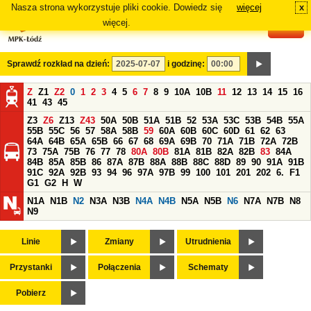
Nasza strona wykorzystuje pliki cookie. Dowiedz się
więcej
x
#
więcej.
Sprawdź rozkład na dzień:
i godzinę:
Z
Z1
Z2
0
1
2
3
4
5
6
7
8
9
10A
10B
11
12
13
14
15
16
41
43
45
Z3
Z6
Z13
Z43
50A
50B
51A
51B
52
53A
53C
53B
54B
55A
55B
55C
56
57
58A
58B
59
60A
60B
60C
60D
61
62
63
64A
64B
65A
65B
66
67
68
69A
69B
70
71A
71B
72A
72B
73
75A
75B
76
77
78
80A
80B
81A
81B
82A
82B
83
84A
84B
85A
85B
86
87A
87B
88A
88B
88C
88D
89
90
91A
91B
91C
92A
92B
93
94
96
97A
97B
99
100
101
201
202
6.
F1
G1
G2
H
W
N1A
N1B
N2
N3A
N3B
N4A
N4B
N5A
N5B
N6
N7A
N7B
N8
N9
Linie
Zmiany
Utrudnienia
Przystanki
Połączenia
Schematy
Pobierz