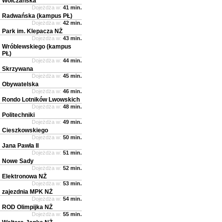
Wólczańska
Dojeżdża w:
41 min.
Radwańska (kampus PŁ)
Dojeżdża w:
42 min.
Park im. Klepacza NŻ
Dojeżdża w:
43 min.
Wróblewskiego (kampus
PŁ)
Dojeżdża w:
44 min.
Skrzywana
Dojeżdża w:
45 min.
Obywatelska
Dojeżdża w:
46 min.
Rondo Lotników Lwowskich
Dojeżdża w:
48 min.
Politechniki
Dojeżdża w:
49 min.
Cieszkowskiego
Dojeżdża w:
50 min.
Jana Pawła II
Dojeżdża w:
51 min.
Nowe Sady
Dojeżdża w:
52 min.
Elektronowa NŻ
Dojeżdża w:
53 min.
zajezdnia MPK NŻ
Dojeżdża w:
54 min.
ROD Olimpijka NŻ
Dojeżdża w:
55 min.