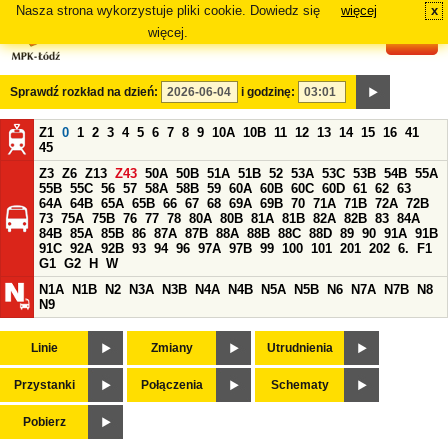
Nasza strona wykorzystuje pliki cookie. Dowiedz się
więcej
x
#
więcej.
Sprawdź rozkład na dzień:
i godzinę:
Z1
0
1
2
3
4
5
6
7
8
9
10A
10B
11
12
13
14
15
16
41
45
Z3
Z6
Z13
Z43
50A
50B
51A
51B
52
53A
53C
53B
54B
55A
55B
55C
56
57
58A
58B
59
60A
60B
60C
60D
61
62
63
64A
64B
65A
65B
66
67
68
69A
69B
70
71A
71B
72A
72B
73
75A
75B
76
77
78
80A
80B
81A
81B
82A
82B
83
84A
84B
85A
85B
86
87A
87B
88A
88B
88C
88D
89
90
91A
91B
91C
92A
92B
93
94
96
97A
97B
99
100
101
201
202
6.
F1
G1
G2
H
W
N1A
N1B
N2
N3A
N3B
N4A
N4B
N5A
N5B
N6
N7A
N7B
N8
N9
Linie
Zmiany
Utrudnienia
Przystanki
Połączenia
Schematy
Pobierz