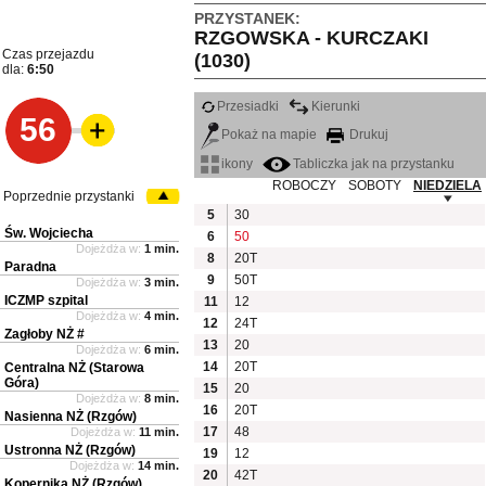
PRZYSTANEK:
RZGOWSKA - KURCZAKI
Czas przejazdu
(1030)
dla:
6:50
Przesiadki
Kierunki
56
Pokaż na mapie
Drukuj
ikony
Tabliczka jak na przystanku
ROBOCZY
SOBOTY
NIEDZIELA
Poprzednie przystanki
5
30
Św. Wojciecha
6
50
Dojeżdża w:
1 min.
8
20T
Paradna
9
50T
Dojeżdża w:
3 min.
ICZMP szpital
11
12
Dojeżdża w:
4 min.
12
24T
Zagłoby NŻ #
13
20
Dojeżdża w:
6 min.
14
20T
Centralna NŻ (Starowa
Góra)
15
20
Dojeżdża w:
8 min.
16
20T
Nasienna NŻ (Rzgów)
17
48
Dojeżdża w:
11 min.
Ustronna NŻ (Rzgów)
19
12
Dojeżdża w:
14 min.
20
42T
Kopernika NŻ (Rzgów)