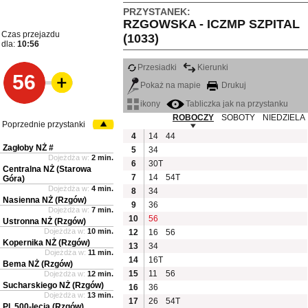
PRZYSTANEK:
RZGOWSKA - ICZMP SZPITAL
Czas przejazdu
(1033)
dla:
10:56
Przesiadki
Kierunki
56
Pokaż na mapie
Drukuj
ikony
Tabliczka jak na przystanku
ROBOCZY
SOBOTY
NIEDZIELA
Poprzednie przystanki
4
14
44
Zagłoby NŻ #
5
34
Dojeżdża w:
2 min.
6
30T
Centralna NŻ (Starowa
7
14
54T
Góra)
Dojeżdża w:
4 min.
8
34
Nasienna NŻ (Rzgów)
9
36
Dojeżdża w:
7 min.
10
56
Ustronna NŻ (Rzgów)
Dojeżdża w:
10 min.
12
16
56
Kopernika NŻ (Rzgów)
13
34
Dojeżdża w:
11 min.
14
16T
Bema NŻ (Rzgów)
15
11
56
Dojeżdża w:
12 min.
Sucharskiego NŻ (Rzgów)
16
36
Dojeżdża w:
13 min.
17
26
54T
Pl. 500-lecia (Rzgów)