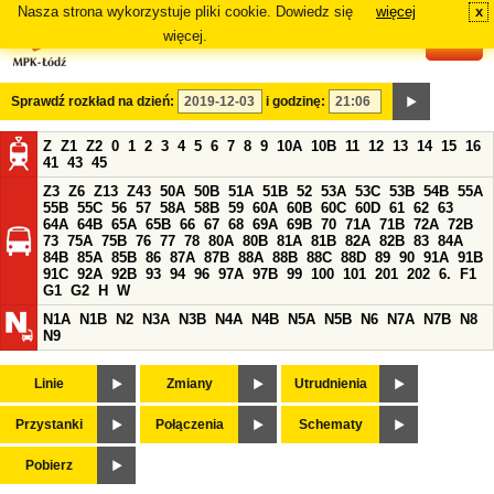
Nasza strona wykorzystuje pliki cookie. Dowiedz się
więcej
x
#
więcej.
Sprawdź rozkład na dzień:
i godzinę:
Z
Z1
Z2
0
1
2
3
4
5
6
7
8
9
10A
10B
11
12
13
14
15
16
41
43
45
Z3
Z6
Z13
Z43
50A
50B
51A
51B
52
53A
53C
53B
54B
55A
55B
55C
56
57
58A
58B
59
60A
60B
60C
60D
61
62
63
64A
64B
65A
65B
66
67
68
69A
69B
70
71A
71B
72A
72B
73
75A
75B
76
77
78
80A
80B
81A
81B
82A
82B
83
84A
84B
85A
85B
86
87A
87B
88A
88B
88C
88D
89
90
91A
91B
91C
92A
92B
93
94
96
97A
97B
99
100
101
201
202
6.
F1
G1
G2
H
W
N1A
N1B
N2
N3A
N3B
N4A
N4B
N5A
N5B
N6
N7A
N7B
N8
N9
Linie
Zmiany
Utrudnienia
Przystanki
Połączenia
Schematy
Pobierz