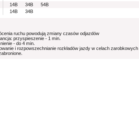
14B
34B
54B
14B
34B
ócenia ruchu powodują zmiany czasów odjazdów
rancja: przyspieszenie - 1 min.
nienie - do 4 min.
owanie i rozpowszechnianie rozkładów jazdy w celach zarobkowych
 zabronione.