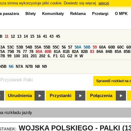
sza strona wykorzystuje pliki cookie. Dowiedz się więcej.
więcej
a pasażera
Bilety
Komunikaty
Reklama
Przetargi
O MPK
0B
11
12
13
14
15
16
41
43
45
53A
53C
53B
54B
55A
55B
55C
56
57
58A
58B
59
60A
60B
60C
60
75A
75B
76
77
78
80A
80B
81A
81B
82A
82B
83
84A
84B
85A
85B
97B
99
100
101
201
202
6.
F1
G1
G2
H
W
N5B
N6
N7A
N7B
N8
N9
Przystanek Palki
Sprawdź rozkład na d
Utrudnienia
Przystanki
Połączenia
na rozkładu jazdy
WOJSKA POLSKIEGO - PALKI (13
STANEK: