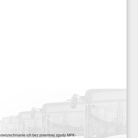
ozpowszechnianie ich bez pisemnej zgody MPK-