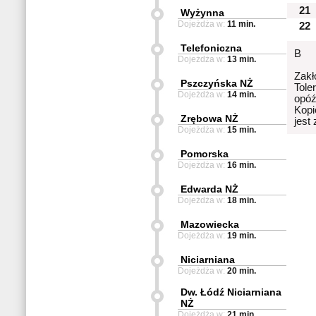
21
Wyżynna
Dojeżdża w:
11 min.
22
Telefoniczna
B
Dojeżdża w:
13 min.
Zakł
Pszczyńska NŻ
Tole
Dojeżdża w:
14 min.
opóź
Kopi
Zrębowa NŻ
jest
Dojeżdża w:
15 min.
Pomorska
Dojeżdża w:
16 min.
Edwarda NŻ
Dojeżdża w:
18 min.
Mazowiecka
Dojeżdża w:
19 min.
Niciarniana
Dojeżdża w:
20 min.
Dw. Łódź Niciarniana
NŻ
Dojeżdża w:
21 min.