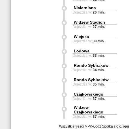
Niciarniana
Dojeżdża w:
26 min.
Widzew Stadion
Dojeżdża w:
27 min.
Wiejska
Dojeżdża w:
30 min.
Lodowa
Dojeżdża w:
33 min.
Rondo Sybiraków
Dojeżdża w:
34 min.
Rondo Sybiraków
Dojeżdża w:
35 min.
Czajkowskiego
Dojeżdża w:
37 min.
Widzew
Czajkowskiego
Dojeżdża w:
37 min.
Wszystkie treści MPK-Łódź Spółka z o.o. op