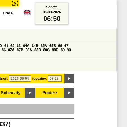
x
Sobota
08-08-2026
Praca
06:50
D
61
62
63
64A
64B
65A
65B
66
67
86
87A
87B
88A
88B
88C
88D
89
90
zień:
i godzinę:
Schematy
Pobierz
37)