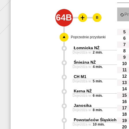
Pr
64B
B
5
Poprzednie przystanki
6
7
Łomnicka NŻ
8
Dojeżdża w:
2 min.
9
Śnieżna NŻ
10
Dojeżdża w:
4 min.
11
12
CH M1
Dojeżdża w:
5 min.
13
14
Kerna NŻ
15
Dojeżdża w:
6 min.
16
Janosika
17
Dojeżdża w:
8 min.
18
Powstańców Śląskich
19
Dojeżdża w:
10 min.
20