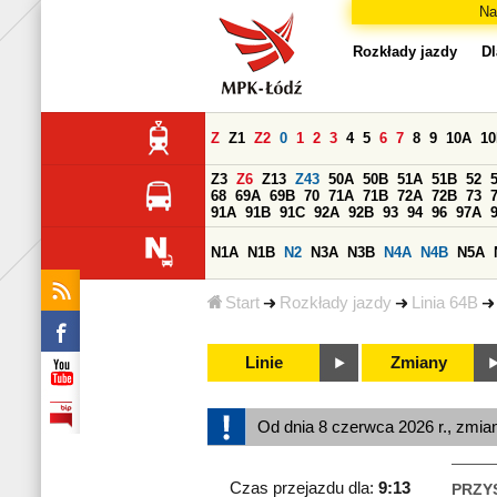
Na
Rozkłady jazdy
Dl
Z
Z1
Z2
0
1
2
3
4
5
6
7
8
9
10A
1
Z3
Z6
Z13
Z43
50A
50B
51A
51B
52
68
69A
69B
70
71A
71B
72A
72B
73
91A
91B
91C
92A
92B
93
94
96
97A
N1A
N1B
N2
N3A
N3B
N4A
N4B
N5A
Start
Rozkłady jazdy
Linia 64B
Linie
Zmiany
Od dnia 8 czerwca 2026 r., zmia
Czas przejazdu dla:
9:13
PRZY