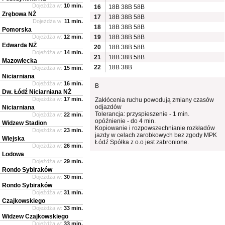
Dojeżdża w:
10 min.
16
18B
38B
58B
Zrębowa NŻ
17
18B
38B
58B
Dojeżdża w:
11 min.
18
18B
38B
58B
Pomorska
Dojeżdża w:
12 min.
19
18B
38B
58B
Edwarda NŻ
20
18B
38B
58B
Dojeżdża w:
14 min.
21
18B
38B
58B
Mazowiecka
22
18B
38B
Dojeżdża w:
15 min.
Niciarniana
Dojeżdża w:
16 min.
B
Dw. Łódź Niciarniana NŻ
Dojeżdża w:
17 min.
Zakłócenia ruchu powodują zmiany czasów
odjazdów
Niciarniana
Tolerancja: przyspieszenie - 1 min.
Dojeżdża w:
22 min.
opóźnienie - do 4 min.
Widzew Stadion
Kopiowanie i rozpowszechnianie rozkładów
Dojeżdża w:
23 min.
jazdy w celach zarobkowych bez zgody MPK
Wiejska
Łódź Spółka z o.o jest zabronione.
Dojeżdża w:
26 min.
Lodowa
Dojeżdża w:
29 min.
Rondo Sybiraków
Dojeżdża w:
30 min.
Rondo Sybiraków
Dojeżdża w:
31 min.
Czajkowskiego
Dojeżdża w:
33 min.
Widzew Czajkowskiego
Dojeżdża w:
33 min.