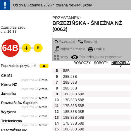
Od dnia 8 czerwca 2026 r., zmiana rozkładu jazdy
PRZYSTANEK:
BRZEZIŃSKA - ŚNIEŻNA NŻ
Czas przejazdu
(0063)
dla:
10:37
Przesiadki
Kierunki
64B
B
Pokaż na mapie
Drukuj
ikony
Tabliczka jak na przystanku
ROBOCZY
SOBOTY
NIEDZIELA
Poprzednie przystanki
5
58B
CH M1
6
28B
58B
Dojeżdża w:
1 min.
7
28B
58B
Kerna NŻ
8
28B
58B
Dojeżdża w:
2 min.
Janosika
9
18B
38B
58B
Dojeżdża w:
4 min.
10
17B
38B
58B
Powstańców Śląskich
11
17B
38B
58B
Dojeżdża w:
6 min.
12
18B
38B
58B
Wyżynna
Dojeżdża w:
7 min.
13
18B
38B
58B
Telefoniczna
14
17B
38B
58B
Dojeżdża w:
9 min.
15
18B
38B
58B
Pszczyńska NŻ