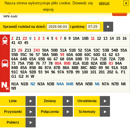
Nasza strona wykorzystuje pliki cookie. Dowiedz się
więcej
x
#
więcej.
Sprawdź rozkład na dzień:
i godzinę:
Z
Z1
Z2
0
1
2
3
4
5
6
7
8
9
10A
10B
11
12
13
14
15
16
41
43
45
Z3
Z6
Z13
Z43
50A
50B
51A
51B
52
53A
53C
53B
54B
55A
55B
55C
56
57
58A
58B
59
60A
60B
60C
60D
61
62
63
64A
64B
65A
65B
66
67
68
69A
69B
70
71A
71B
72A
72B
73
75A
75B
76
77
78
80A
80B
81A
81B
82A
82B
83
84A
84B
85A
85B
86
87A
87B
88A
88B
88C
88D
89
90
91A
91B
91C
92A
92B
93
94
96
97A
97B
99
100
101
201
202
6.
F1
G1
G2
H
W
N1A
N1B
N2
N3A
N3B
N4A
N4B
N5A
N5B
N6
N7A
N7B
N8
N9
Linie
Zmiany
Utrudnienia
Przystanki
Połączenia
Schematy
Pobierz