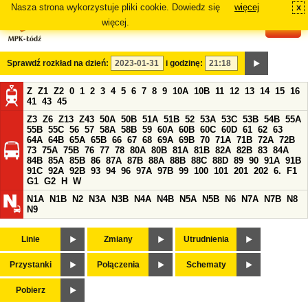
Nasza strona wykorzystuje pliki cookie. Dowiedz się
więcej
x
#
więcej.
Sprawdź rozkład na dzień:
i godzinę:
Z
Z1
Z2
0
1
2
3
4
5
6
7
8
9
10A
10B
11
12
13
14
15
16
41
43
45
Z3
Z6
Z13
Z43
50A
50B
51A
51B
52
53A
53C
53B
54B
55A
55B
55C
56
57
58A
58B
59
60A
60B
60C
60D
61
62
63
64A
64B
65A
65B
66
67
68
69A
69B
70
71A
71B
72A
72B
73
75A
75B
76
77
78
80A
80B
81A
81B
82A
82B
83
84A
84B
85A
85B
86
87A
87B
88A
88B
88C
88D
89
90
91A
91B
91C
92A
92B
93
94
96
97A
97B
99
100
101
201
202
6.
F1
G1
G2
H
W
N1A
N1B
N2
N3A
N3B
N4A
N4B
N5A
N5B
N6
N7A
N7B
N8
N9
Linie
Zmiany
Utrudnienia
Przystanki
Połączenia
Schematy
Pobierz