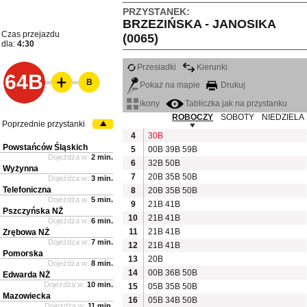
PRZYSTANEK:
BRZEZIŃSKA - JANOSIKA
Czas przejazdu
(0065)
dla:
4:30
Przesiadki
Kierunki
64B
B
Pokaż na mapie
Drukuj
ikony
Tabliczka jak na przystanku
ROBOCZY
SOBOTY
NIEDZIELA
Poprzednie przystanki
4
30B
Powstańców Śląskich
5
00B
39B
59B
Dojeżdża w:
2 min.
6
32B
50B
Wyżynna
7
20B
35B
50B
Dojeżdża w:
3 min.
Telefoniczna
8
20B
35B
50B
Dojeżdża w:
5 min.
9
21B
41B
Pszczyńska NŻ
10
21B
41B
Dojeżdża w:
6 min.
11
21B
41B
Zrębowa NŻ
Dojeżdża w:
7 min.
12
21B
41B
Pomorska
13
20B
Dojeżdża w:
8 min.
14
00B
36B
50B
Edwarda NŻ
Dojeżdża w:
10 min.
15
05B
35B
50B
Mazowiecka
16
05B
34B
50B
Dojeżdża w:
11 min.