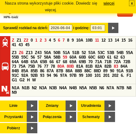
Nasza strona wykorzystuje pliki cookie. Dowiedz się
więcej
x
#
więcej.
Sprawdź rozkład na dzień:
i godzinę:
Z
Z1
Z2
0
1
2
3
4
5
6
7
8
9
10A
10B
11
12
13
14
15
16
41
43
45
Z3
Z6
Z13
Z43
50A
50B
51A
51B
52
53A
53C
53B
54B
55A
55B
55C
56
57
58A
58B
59
60A
60B
60C
60D
61
62
63
64A
64B
65A
65B
66
67
68
69A
69B
70
71A
71B
72A
72B
73
75A
75B
76
77
78
80A
80B
81A
81B
82A
82B
83
84A
84B
85A
85B
86
87A
87B
88A
88B
88C
88D
89
90
91A
91B
91C
92A
92B
93
94
96
97A
97B
99
100
101
201
202
6.
F1
G1
G2
H
W
N1A
N1B
N2
N3A
N3B
N4A
N4B
N5A
N5B
N6
N7A
N7B
N8
N9
Linie
Zmiany
Utrudnienia
Przystanki
Połączenia
Schematy
Pobierz