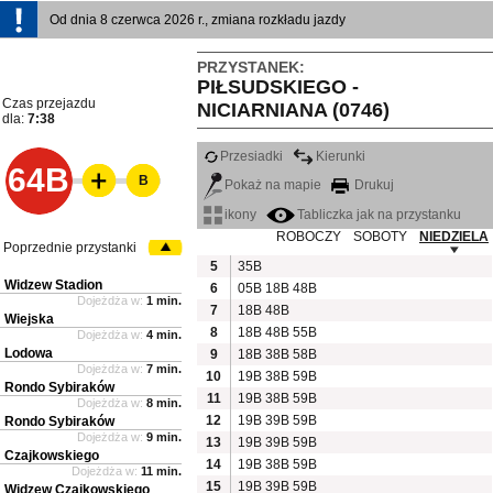
Od dnia 8 czerwca 2026 r., zmiana rozkładu jazdy
PRZYSTANEK:
PIŁSUDSKIEGO -
Czas przejazdu
NICIARNIANA (0746)
dla:
7:38
Przesiadki
Kierunki
64B
B
Pokaż na mapie
Drukuj
ikony
Tabliczka jak na przystanku
ROBOCZY
SOBOTY
NIEDZIELA
Poprzednie przystanki
5
35B
Widzew Stadion
6
05B
18B
48B
Dojeżdża w:
1 min.
7
18B
48B
Wiejska
8
18B
48B
55B
Dojeżdża w:
4 min.
Lodowa
9
18B
38B
58B
Dojeżdża w:
7 min.
10
19B
38B
59B
Rondo Sybiraków
11
19B
38B
59B
Dojeżdża w:
8 min.
12
19B
39B
59B
Rondo Sybiraków
Dojeżdża w:
9 min.
13
19B
39B
59B
Czajkowskiego
14
19B
38B
59B
Dojeżdża w:
11 min.
15
19B
39B
59B
Widzew Czajkowskiego